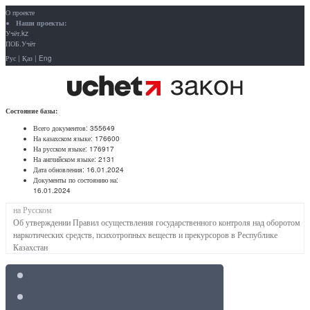
О проекте
Наши проекты:
Учёт.kz
ПОБ.Учёт
Рус
|
Қаз
|
Eng
Состояние базы:
Всего документов:
355649
На казахском языке:
176600
На русском языке:
176917
На английском языке:
2131
Дата обновления:
16.01.2024
Документы по состоянию на:
16.01.2024
на Русском
Об утверждении Правил осуществления государственного контроля над оборотом
наркотических средств, психотропных веществ и прекурсоров в Республике
Казахстан