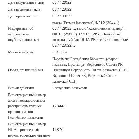
Дата вступления в силу
05.11.2022
Дата изменения акта
05.11.2022
Дата принятия акта
05.11.2022
газета "Егемен Қазақстан", №212 (30441)
Информация об
07.11.2022 г., газета "Казахстанская правда",
официальном
№212 (29839) 07.11.2022 г., Эталонный
опубликовании акта
контрольный банк НПА РК в электронном виде,
07.11.2022 г.
Место принятия
г. Астана
Парламент Республики Казахстан (старое
название: Президиум Верховного Совета РК;
Орган, принявший акт
Президиум Верховного Совета Казахской ССР;
Верховный Совет РК; Верховный Совет
Казахской ССР)
Регион действия
Республика Казахстан
Регистрационный номер
акта в Государственном
реестре нормативных
173443
правовых актов
Республики Казахстан
Регистрационный номер
НПА, присвоенный
158-VII
нормотворческим органом