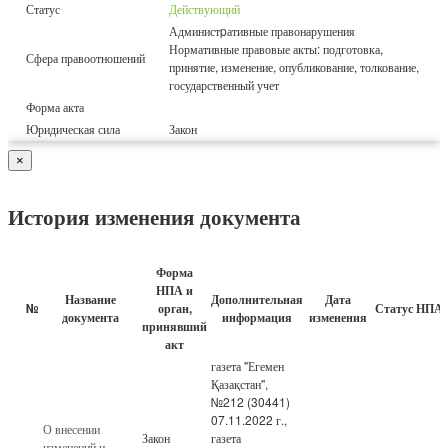
Статус
Действующий
Администpативные правонарушения
Нормативные правовые акты: подготовка,
Сфера правоотношений
принятие, изменение, опубликование, толкование,
государственный учет
Форма акта
Юридическая сила
Закон
×
История изменения документа
Форма
НПА и
Название
Дополнительная
Дата
№
орган,
Статус НПА
документа
информация
изменения
принявший
акт
газета "Егемен
Қазақстан",
№212 (30441)
07.11.2022 г.,
О внесении
Закон
газета
изменений и