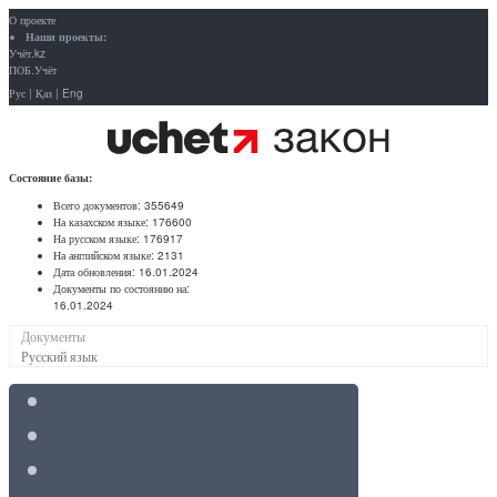
О проекте
Наши проекты:
Учёт.kz
ПОБ.Учёт
Рус
|
Қаз
|
Eng
Состояние базы:
Всего документов:
355649
На казахском языке:
176600
На русском языке:
176917
На английском языке:
2131
Дата обновления:
16.01.2024
Документы по состоянию на:
16.01.2024
Документы
Русский язык