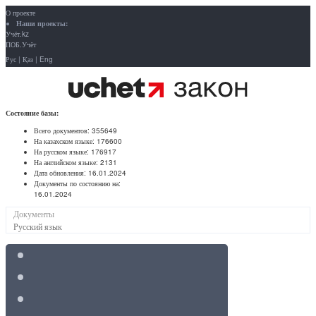
О проекте
Наши проекты:
Учёт.kz
ПОБ.Учёт
Рус
|
Қаз
|
Eng
Состояние базы:
Всего документов:
355649
На казахском языке:
176600
На русском языке:
176917
На английском языке:
2131
Дата обновления:
16.01.2024
Документы по состоянию на:
16.01.2024
Документы
Русский язык