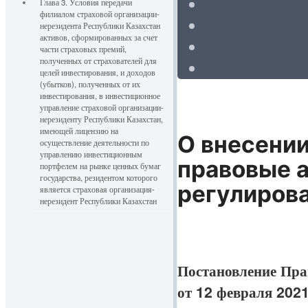
Глава 3. Условия передачи
филиалом страховой организации-
нерезидента Республики Казахстан
активов, сформированных за счет
части страховых премий,
полученных от страхователей для
целей инвестирования, и доходов
(убытков), полученных от их
инвестирования, в инвестиционное
управление страховой организации-
нерезиденту Республики Казахстан,
имеющей лицензию на
О внесении
осуществление деятельности по
управлению инвестиционным
правовые а
портфелем на рынке ценных бумаг
государства, резидентом которого
регулирова
является страховая организация-
нерезидент Республики Казахстан
Постановление Пра
от 12 февраля 202