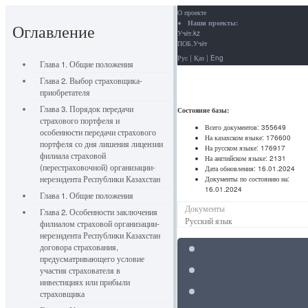
О проекте
Наши проекты:
Оглавление
Учёт.kz
ПОБ.Учёт
Рус
|
Қаз
|
Eng
Глава 1. Общие положения
Глава 2. Выбор страховщика-
приобретателя
Глава 3. Порядок передачи
Состояние базы:
страхового портфеля и
Всего документов:
355649
особенности передачи страхового
На казахском языке:
176600
портфеля со дня лишения лицензии
На русском языке:
176917
филиала страховой
На английском языке:
2131
(перестраховочной) организации-
Дата обновления:
16.01.2024
нерезидента Республики Казахстан
Документы по состоянию на:
16.01.2024
Глава 1. Общие положения
Документы
Глава 2. Особенности заключения
Русский язык
филиалом страховой организации-
нерезидента Республики Казахстан
договора страхования,
предусматривающего условие
участия страхователя в
инвестициях или прибыли
страховщика