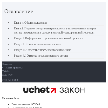
Оглавление
Глава 1. Общие положения
Глава 2. Порядок по организации системы учета отдельных товаров
при их перемещении в рамках взаимной трансграничной торговли
Раздел I. Информация о проведении налоговой проверки
Раздел II. Согласие налогоплательщика
Раздел III. Ответственность налогоплательщика
Раздел IV. Отметка государственного органа
О проекте
Наши проекты:
Учёт.kz
ПОБ.Учёт
Рус
|
Қаз
|
Eng
Состояние базы:
Всего документов:
355649
На казахском языке:
176600