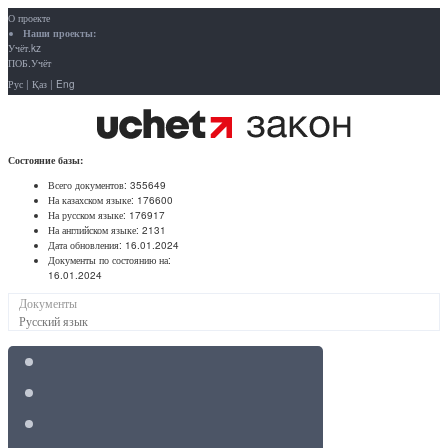
О проекте
Наши проекты:
Учёт.kz
ПОБ.Учёт
Рус
|
Қаз
|
Eng
Состояние базы:
Всего документов:
355649
На казахском языке:
176600
На русском языке:
176917
На английском языке:
2131
Дата обновления:
16.01.2024
Документы по состоянию на:
16.01.2024
Документы
Русский язык