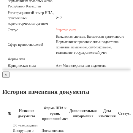
нормативных правовых актов
Республики Казахстан
Регистрационный номер НПА,
присвоенный
217
нормотворческим органом
Статус
Утратил силу
Банковская система. Банковская деятельность
Нормативные правовые акты: подготовка,
Сфера правоотношений
принятие, изменение, опубликование,
толкование, государственный учет
Форма акта
Юридическая сила
Акт Министерства или ведомства
×
История изменения документа
Форма НПА и
Название
Дополнительная
Дата
№
орган,
Статус 
документа
информация
изменения
принявший акт
Об утверждении
Инструкции о
Постановление