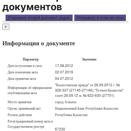
документов
Открывать второй документ рядом
Открывать в этом же окне
×
Информация о документе
Параметр
Значение
Дата вступления в силу
17.08.2012
Дата изменения акта
02.07.2019
Дата принятия акта
04.07.2012
"Казахстанская правда" от 26.09.2012 г. №
Информация об официальном
326-327 (27145-27146); "Егемен Қазақстан"
опубликовании акта
газеті 26.09.12 ж. № 622-630 (27701)
Место принятия
город Алматы
Орган, принявший акт
Национальный Банк Республики Казахстан
Регион действия
Республика Казахстан
Регистрационный номер акта в
Государственном реестре
67230