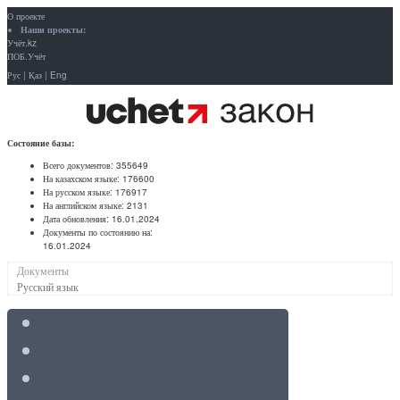
О проекте
Наши проекты:
Учёт.kz
ПОБ.Учёт
Рус
|
Қаз
|
Eng
Состояние базы:
Всего документов:
355649
На казахском языке:
176600
На русском языке:
176917
На английском языке:
2131
Дата обновления:
16.01.2024
Документы по состоянию на:
16.01.2024
Документы
Русский язык