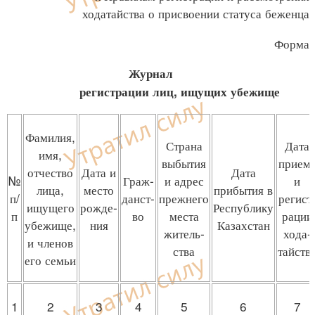
ходатайства о присвоении статуса беженца
Форма
Журнал
регистрации лиц, ищущих убежище
Фамилия,
Страна
Дата
имя,
выбытия
прием
отчество
Дата и
Дата
№
Граж-
и адрес
и
лица,
место
прибытия в
п/
данст-
прежнего
регист
ищущего
рожде-
Республику
п
во
места
рации
убежище,
ния
Казахстан
житель-
хода-
и членов
ства
тайств
его семьи
1
2
3
4
5
6
7