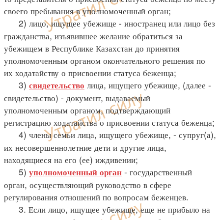
своего пребывания в уполномоченный орган;
2) лицо, ищущее убежище - иностранец или лицо без
гражданства, изъявившее желание обратиться за
убежищем в Республике Казахстан до принятия
уполномоченным органом окончательного решения по
их ходатайству о присвоении статуса беженца;
3)
лица, ищущего убежище, (далее -
свидетельство
свидетельство) - документ, выдаваемый
уполномоченным органом, подтверждающий
регистрацию ходатайства о присвоении статуса беженца;
4) члены семьи лица, ищущего убежище, - супруг(а),
их несовершеннолетние дети и другие лица,
находящиеся на его (ее) иждивении;
5)
- государственный
уполномоченный орган
орган, осуществляющий руководство в сфере
регулирования отношений по вопросам беженцев.
3. Если лицо, ищущее убежище, еще не прибыло на