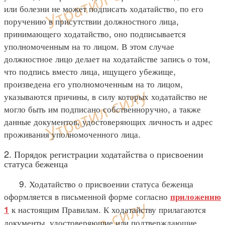
или болезни не может подписать ходатайство, по его
поручению в присутствии должностного лица,
принимающего ходатайство, оно подписывается
уполномоченным на то лицом. В этом случае
должностное лицо делает на ходатайстве запись о том,
что подпись вместо лица, ищущего убежище,
произведена его уполномоченным на то лицом,
указываются причины, в силу которых ходатайство не
могло быть им подписано собственноручно, а также
данные документов, удостоверяющих личность и адрес
проживания уполномоченного лица.
2. Порядок регистрации ходатайства о присвоении
статуса беженца
9. Ходатайство о присвоении статуса беженца
оформляется в письменной форме согласно
приложению
к настоящим Правилам. К ходатайству прилагаются
1
документы, удостоверяющие или подтверждающие