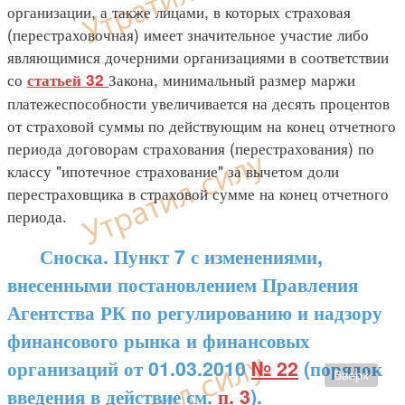
организации, а также лицами, в которых страховая
(перестраховочная) имеет значительное участие либо
являющимися дочерними организациями в соответствии
со
Закона, минимальный размер маржи
статьей 32
платежеспособности увеличивается на десять процентов
от страховой суммы по действующим на конец отчетного
периода договорам страхования (перестрахования) по
классу "ипотечное страхование" за вычетом доли
перестраховщика в страховой сумме на конец отчетного
периода.
Сноска. Пункт 7 с изменениями,
внесенными постановлением Правления
Агентства РК по регулированию и надзору
финансового рынка и финансовых
организаций от 01.03.2010
№ 22
(порядок
Вверх
введения в действие см.
п. 3
).