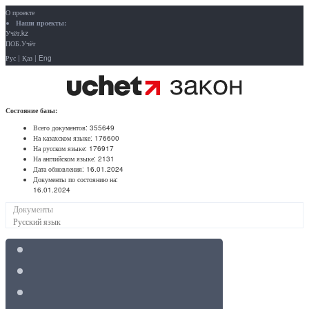
О проекте
Наши проекты:
Учёт.kz
ПОБ.Учёт
Рус
|
Қаз
|
Eng
Состояние базы:
Всего документов:
355649
На казахском языке:
176600
На русском языке:
176917
На английском языке:
2131
Дата обновления:
16.01.2024
Документы по состоянию на:
16.01.2024
Документы
Русский язык