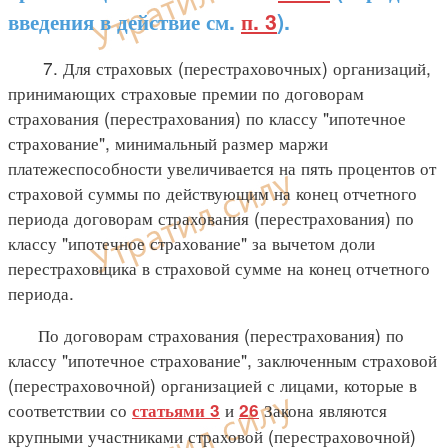
введения в действие см.
п. 3
).
7. Для страховых (перестраховочных) организаций,
принимающих страховые премии по договорам
страхования (перестрахования) по классу "ипотечное
страхование", минимальный размер маржи
платежеспособности увеличивается на пять процентов от
страховой суммы по действующим на конец отчетного
периода договорам страхования (перестрахования) по
классу "ипотечное страхование" за вычетом доли
перестраховщика в страховой сумме на конец отчетного
периода.
По договорам страхования (перестрахования) по
классу "ипотечное страхование", заключенным страховой
(перестраховочной) организацией с лицами, которые в
соответствии со
и
Закона являются
статьями 3
26
крупными участниками страховой (перестраховочной)