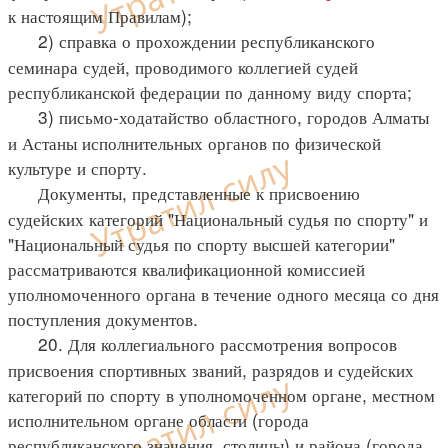
к настоящим Правилам);
2) справка о прохождении республиканского
семинара судей, проводимого коллегией судей
республиканской федерации по данному виду спорта;
3) письмо-ходатайство областного, городов Алматы
и Астаны исполнительных органов по физической
культуре и спорту.
Документы, представленные к присвоению
судейских категорий "Национальный судья по спорту" и
"Национальный судья по спорту высшей категории"
рассматриваются квалификационной комиссией
уполномоченного органа в течение одного месяца со дня
поступления документов.
20. Для коллегиального рассмотрения вопросов
присвоения спортивных званий, разрядов и судейских
категорий по спорту в уполномоченном органе, местном
исполнительном органе области (города
республиканского значения, столицы) и района (города