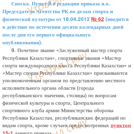
Сноска. Пункт 8 в редакции приказа и.о.
Председателя Агентства РК по делам спорта и
физической культуры от 18.04.2012
№ 62
(вводится
в действие по истечении десяти календарных дней
после дня его первого официального
опубликования).
9. Почетное звание «Заслуженный мастер спорта
Республики Казахстан», спортивные звания «Мастер
спорта международного класса Республики Казахстан» и
«Мастер спорта Республики Казахстан» присваиваются
уполномоченным органом по представлению местного
исполнительного органа области (города
республиканского значения, столицы) по вопросам
физической культуры и спорта, Центрального
спортивного клуба армии Министерства обороны
Республики Казахстан, республиканских федераций по
видам спорта, кроме случаев предусмотренных
пунктом
данного приказа.
15-1