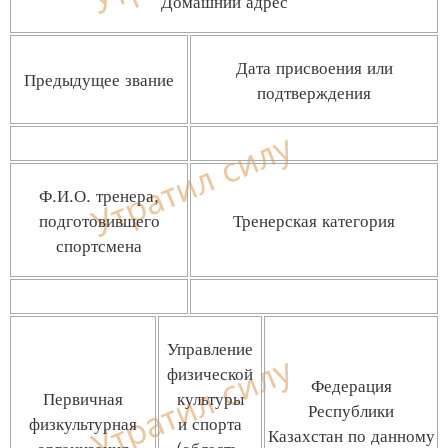
Домашний адрес
Дата присвоения или
Предыдущее звание
подтверждения
Ф.И.О. тренера,
подготовившего
Тренерская категория
спортсмена
Управление
физической
Федерация
Первичная
культуры
Республики
физкультурная
и спорта
Казахстан по данному
организация
(область,