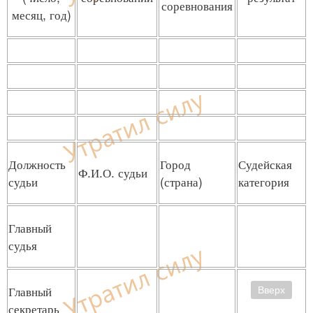
соревнования
месяц, год)
Должность
Город
Судейская
Ф.И.О. судьи
судьи
(страна)
категория
Главный
судья
Главный
Вверх
секретарь