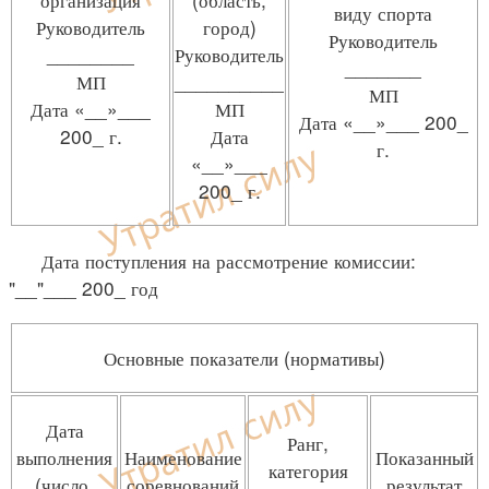
виду спорта
Руководитель
город)
Руководитель
________
Руководитель
_______
МП
__________
МП
Дата «__»___
МП
Дата «__»___ 200_
200_ г.
Дата
г.
«__»___
200_ г.
Дата поступления на рассмотрение комиссии:
"__"___ 200_ год
Основные показатели (нормативы)
Дата
Ранг,
выполнения
Наименование
Показанный
категория
(число,
соревнований
результат