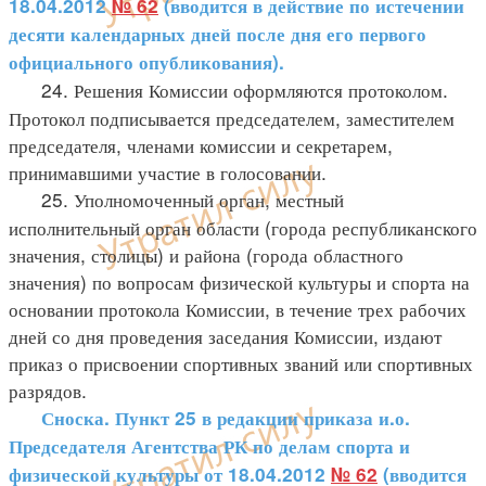
18.04.2012
№ 62
(вводится в действие по истечении
десяти календарных дней после дня его первого
официального опубликования).
24. Решения Комиссии оформляются протоколом.
Протокол подписывается председателем, заместителем
председателя, членами комиссии и секретарем,
принимавшими участие в голосовании.
25. Уполномоченный орган, местный
исполнительный орган области (города республиканского
значения, столицы) и района (города областного
значения) по вопросам физической культуры и спорта на
основании протокола Комиссии, в течение трех рабочих
дней со дня проведения заседания Комиссии, издают
приказ о присвоении спортивных званий или спортивных
разрядов.
Сноска. Пункт 25 в редакции приказа и.о.
Председателя Агентства РК по делам спорта и
физической культуры от 18.04.2012
№ 62
(вводится