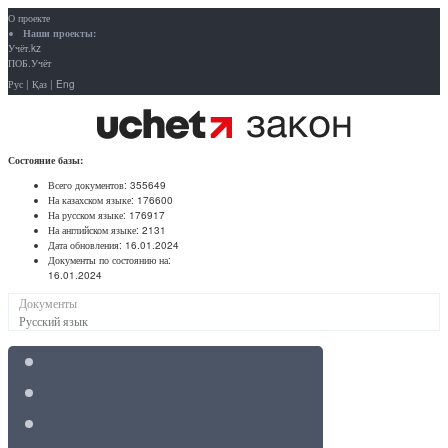
О проекте
Наши проекты:
Учёт.kz
ПОБ.Учёт
Рус
|
Қаз
|
Eng
Состояние базы:
Всего документов:
355649
На казахском языке:
176600
На русском языке:
176917
На английском языке:
2131
Дата обновления:
16.01.2024
Документы по состоянию на:
16.01.2024
Документы
Русский язык