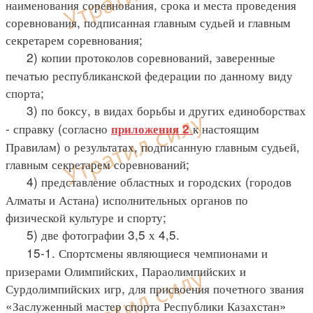
наименования соревнования, срока и места проведения
соревнования, подписанная главным судьей и главным
секретарем соревнования;
2) копии протоколов соревнований, заверенные
печатью республиканской федерации по данному виду
спорта;
3) по боксу, в видах борьбы и других единоборствах
- справку (согласно
к настоящим
приложения 2
Правилам) о результатах, подписанную главным судьей,
главным секретарем соревнований;
4) представление областных и городских (городов
Алматы и Астана) исполнительных органов по
физической культуре и спорту;
5) две фотографии 3,5 х 4,5.
15-1. Спортсмены являющиеся чемпионами и
призерами Олимпийских, Параолимпийских и
Сурдолимпийских игр, для присвоения почетного звания
«Заслуженный мастер спорта Республики Казахстан»