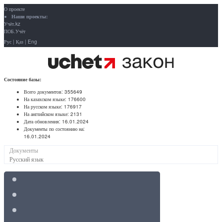
О проекте
Наши проекты:
Учёт.kz
ПОБ.Учёт
Рус
|
Қаз
|
Eng
Состояние базы:
Всего документов:
355649
На казахском языке:
176600
На русском языке:
176917
На английском языке:
2131
Дата обновления:
16.01.2024
Документы по состоянию на:
16.01.2024
Документы
Русский язык