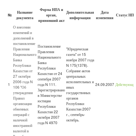
Форма НПА и
Название
Дополнительная
Дата
№
орган,
Статус НП
документа
информация
изменения
принявший акт
О внесении
изменений и
дополнений в
постановление
Постановление
Правления
"Юридическая
Правления
Национального
газета" от 15
Национального
Банка
ноября 2007 года
Банка
Республики
N 175(1378).
Республики
Казахстан от
Собрание актов
Казахстан от 24
27 октября
центральных
сентября 2007
2006 года N
исполнительных и
1
года N 111.
24.09.2007
Действующи
106 "Об
иных
Зарегистрировано
утверждении
государствнных
в Министерстве
Правил
органов
юстиции
организации
Республики
Республики
обменных
Казахстан 2007
Казахстан 22
операций с
г., сентябрь-
октября 2007
наличной
октябрь.
года N 4970
иностранной
валютой в