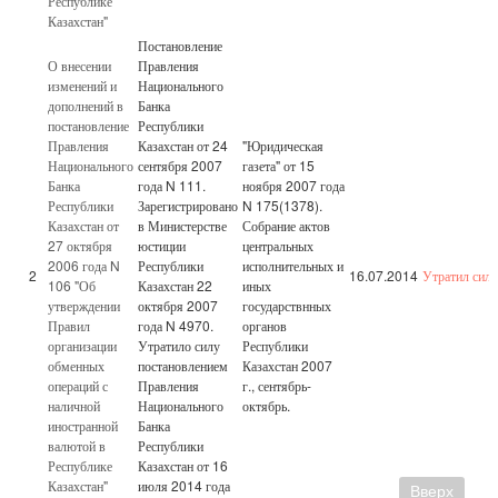
Республике
Казахстан"
Постановление
О внесении
Правления
изменений и
Национального
дополнений в
Банка
постановление
Республики
Правления
Казахстан от 24
"Юридическая
Национального
сентября 2007
газета" от 15
Банка
года N 111.
ноября 2007 года
Республики
Зарегистрировано
N 175(1378).
Казахстан от
в Министерстве
Собрание актов
27 октября
юстиции
центральных
2006 года N
Республики
исполнительных и
2
16.07.2014
Утратил силу
106 "Об
Казахстан 22
иных
утверждении
октября 2007
государствнных
Правил
года N 4970.
органов
организации
Утратило силу
Республики
обменных
постановлением
Казахстан 2007
операций с
Правления
г., сентябрь-
наличной
Национального
октябрь.
иностранной
Банка
валютой в
Республики
Республике
Казахстан от 16
Казахстан"
июля 2014 года
Вверх