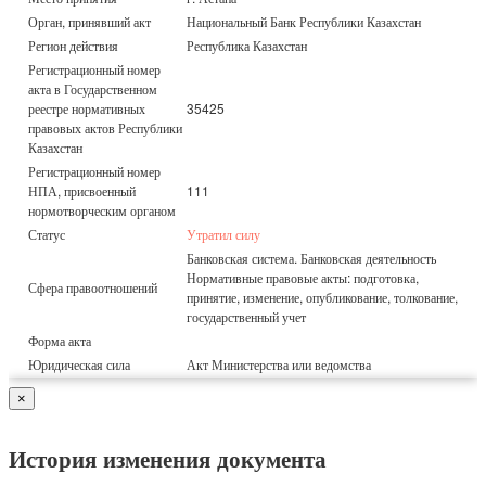
Орган, принявший акт
Национальный Банк Республики Казахстан
Регион действия
Республика Казахстан
Регистрационный номер
акта в Государственном
реестре нормативных
35425
правовых актов Республики
Казахстан
Регистрационный номер
НПА, присвоенный
111
нормотворческим органом
Статус
Утратил силу
Банковская система. Банковская деятельность
Нормативные правовые акты: подготовка,
Сфера правоотношений
принятие, изменение, опубликование, толкование,
государственный учет
Форма акта
Юридическая сила
Акт Министерства или ведомства
×
История изменения документа