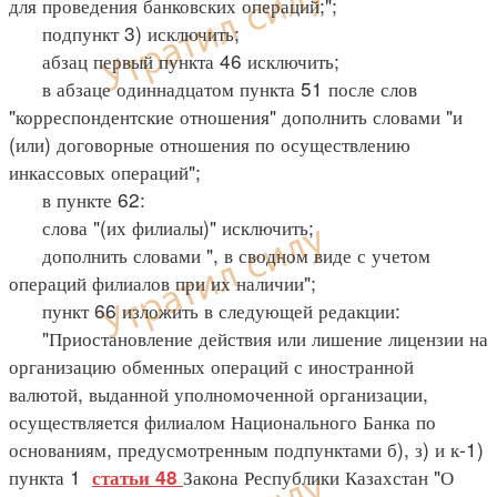
для проведения банковских операций;";
подпункт 3) исключить;
абзац первый пункта 46 исключить;
в абзаце одиннадцатом пункта 51 после слов
"корреспондентские отношения" дополнить словами "и
(или) договорные отношения по осуществлению
инкассовых операций";
в пункте 62:
слова "(их филиалы)" исключить;
дополнить словами ", в сводном виде с учетом
операций филиалов при их наличии";
пункт 66 изложить в следующей редакции:
"Приостановление действия или лишение лицензии на
организацию обменных операций с иностранной
валютой, выданной уполномоченной организации,
осуществляется филиалом Национального Банка по
основаниям, предусмотренным подпунктами б), з) и к-1)
пункта 1
Закона Республики Казахстан "О
статьи 48