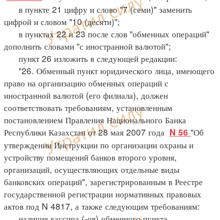
в пункте 21 цифру и слово "7 (семи)" заменить
цифрой и словом "10 (десяти)";
в пунктах 22 и 23 после слов "обменных операций"
дополнить словами "с иностранной валютой";
пункт 26 изложить в следующей редакции:
"26. Обменный пункт юридического лица, имеющего
право на организацию обменных операций с
иностранной валютой (его филиала), должен
соответствовать требованиям, установленным
постановлением Правления Национального Банка
Республики Казахстан от 28 мая 2007 года
"Об
N 56
утверждении Инструкции по организации охраны и
устройству помещений банков второго уровня,
организаций, осуществляющих отдельные виды
банковских операций", зарегистрированным в Реестре
государственной регистрации нормативных правовых
актов под N 4817, а также следующим требованиям:
наличие кассира (-ов) обменного пункта,