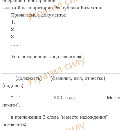
валютой на территории Республики Казахстан.
Прилагаемые документы:
1.
2.
3.
.....
Уполномоченное лицо заявителя:
________________
__________________________ _____________
(должность) (фамилия, имя, отчество)
(подпись)
"__"___________ 200_года Место
печати";
в приложении 3 слова "и место нахождения"
исключить;