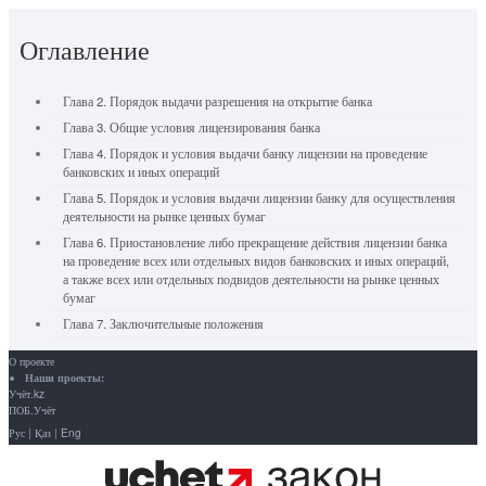
Оглавление
Глава 2. Порядок выдачи разрешения на открытие банка
Глава 3. Общие условия лицензирования банка
Глава 4. Порядок и условия выдачи банку лицензии на проведение
банковских и иных операций
Глава 5. Порядок и условия выдачи лицензии банку для осуществления
деятельности на рынке ценных бумаг
Глава 6. Приостановление либо прекращение действия лицензии банка
на проведение всех или отдельных видов банковских и иных операций,
а также всех или отдельных подвидов деятельности на рынке ценных
бумаг
Глава 7. Заключительные положения
О проекте
Наши проекты:
Учёт.kz
ПОБ.Учёт
Рус
|
Қаз
|
Eng