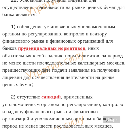
осуществления деятельности на рынке ценных бумаг для
банка являются:
1) соблюдение установленных уполномоченным
органом по регулированию, контролю и надзору
финансового рынка и финансовых организаций для
банков
, иных
пруденциальных нормативов
обязательных к соблюдению норм и лимитов, за период
не менее шести последовательных календарных месяцев,
предшествующих дате подачи заявления на получение
лицензии для осуществления деятельности на рынке
ценных бумаг;
2) отсутствие
, примененных
санкций
уполномоченным органом по регулированию, контролю
и надзору финансового рынка и финансовых
организаций и уполномоченным органом к банку за
Вверх
период не менее шести последовательных месяцев,