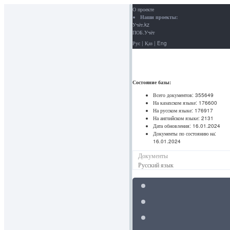
О проекте
Наши проекты:
Учёт.kz
ПОБ.Учёт
Рус
|
Қаз
|
Eng
Состояние базы:
Всего документов:
355649
На казахском языке:
176600
На русском языке:
176917
На английском языке:
2131
Дата обновления:
16.01.2024
Документы по состоянию на:
16.01.2024
Документы
Русский язык