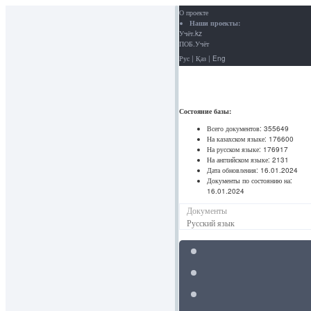
О проекте
Наши проекты:
Учёт.kz
ПОБ.Учёт
Рус
|
Қаз
|
Eng
Состояние базы:
Всего документов:
355649
На казахском языке:
176600
На русском языке:
176917
На английском языке:
2131
Дата обновления:
16.01.2024
Документы по состоянию на:
16.01.2024
Документы
Русский язык