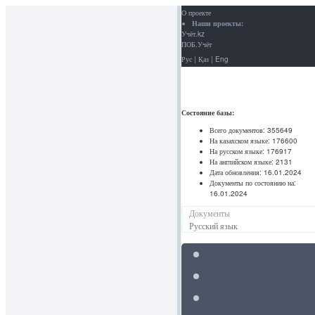
О проекте
Наши проекты:
Учёт.kz
ПОБ.Учёт
Рус
|
Қаз
|
Eng
Состояние базы:
Всего документов:
355649
На казахском языке:
176600
На русском языке:
176917
На английском языке:
2131
Дата обновления:
16.01.2024
Документы по состоянию на:
16.01.2024
Документы
Русский язык