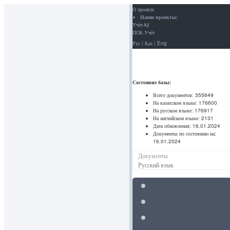
О проекте
Наши проекты:
Учёт.kz
ПОБ.Учёт
Рус
|
Қаз
|
Eng
Состояние базы:
Всего документов:
355649
На казахском языке:
176600
На русском языке:
176917
На английском языке:
2131
Дата обновления:
16.01.2024
Документы по состоянию на:
16.01.2024
Документы
Русский язык