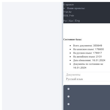
О проекте
Наши проекты:
Учёт.kz
ПОБ.Учёт
Рус
|
Қаз
|
Eng
Состояние базы:
Всего документов:
355649
На казахском языке:
176600
На русском языке:
176917
На английском языке:
2131
Дата обновления:
16.01.2024
Документы по состоянию на:
16.01.2024
Документы
Русский язык