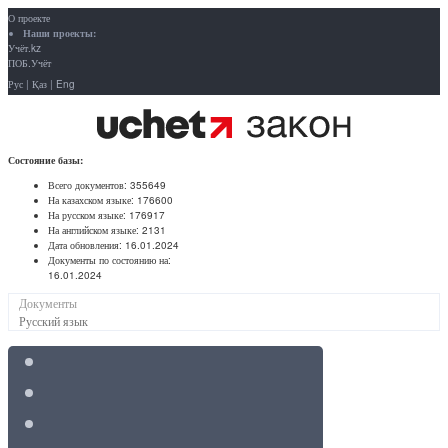
О проекте
Наши проекты:
Учёт.kz
ПОБ.Учёт
Рус
|
Қаз
|
Eng
Состояние базы:
Всего документов:
355649
На казахском языке:
176600
На русском языке:
176917
На английском языке:
2131
Дата обновления:
16.01.2024
Документы по состоянию на:
16.01.2024
Документы
Русский язык