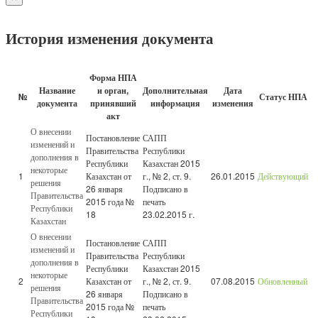
История изменения документа
Форма НПА
Название
и орган,
Дополнительная
Дата
№
Статус НПА
документа
принявший
информация
изменения
акт
О внесении
Постановление
САПП
изменений и
Правительства
Республики
дополнения в
Республики
Казахстан 2015
некоторые
1
Казахстан от
г., № 2, ст. 9.
26.01.2015
Действующий
решения
26 января
Подписано в
Правительства
2015 года №
печать
Республики
18
23.02.2015 г.
Казахстан
О внесении
Постановление
САПП
изменений и
Правительства
Республики
дополнения в
Республики
Казахстан 2015
некоторые
2
Казахстан от
г., № 2, ст. 9.
07.08.2015
Обновленный
решения
26 января
Подписано в
Правительства
2015 года №
печать
Республики