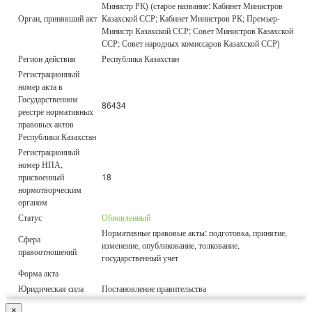
Министр РК) (старое название: Кабинет Министров
Орган, принявший акт
Казахской ССР; Кабинет Министров РК; Премьер-
Министр Казахской ССР; Совет Министров Казахской
ССР; Совет народных комиссаров Казахской ССР)
Регион действия
Республика Казахстан
Регистрационный
номер акта в
Государственном
86434
реестре нормативных
правовых актов
Республики Казахстан
Регистрационный
номер НПА,
присвоенный
18
нормотворческим
органом
Статус
Обновленный
Нормативные правовые акты: подготовка, принятие,
Сфера
изменение, опубликование, толкование,
правоотношений
государственный учет
Форма акта
Юридическая сила
Постановление правительства
×