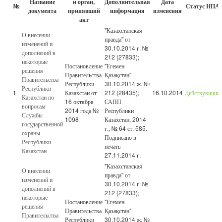
Название
и орган,
Дополнительная
Дата
№
Статус НПА
документа
принявший
информация
изменения
акт
"Казахстанская
О внесении
правда" от
изменений и
30.10.2014 г. №
дополнений в
212 (27833);
некоторые
Постановление
"Егемен
решения
Правительства
Қазақстан"
Правительства
Республики
30.10.2014 ж. №
Республики
1
Казахстан от
212 (28435);
16.10.2014
Действующий
Казахстан по
16 октября
САПП
вопросам
2014 года №
Республики
Службы
1098
Казахстан, 2014
государственной
г., № 64 ст. 585.
охраны
Подписано в
Республики
печать
Казахстан
27.11.2014 г.
"Казахстанская
О внесении
правда" от
изменений и
30.10.2014 г. №
дополнений в
212 (27833);
некоторые
Постановление
"Егемен
решения
Правительства
Қазақстан"
Правительства
Республики
30.10.2014 ж. №