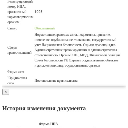
Регистрационный
номер НПА,
присвоенный
1098
нормотворческим
органом
Статус
Обновленный
Нормативные правовые акты: подготовка, принятие,
изменение, опубликование, толкование, государственный
учет Национальная безопасность. Охpана правопоpядка.
Сфера
Административные правонарушения и административная
правоотношений
ответственность. Органы КНБ, МВД, Финансовой полиции.
Совет безопасности РК Охрана государственных объектов
и должностных лиц государственных органов
Форма акта
Юридическая
Постановление правительства
сила
×
История изменения документа
Форма НПА