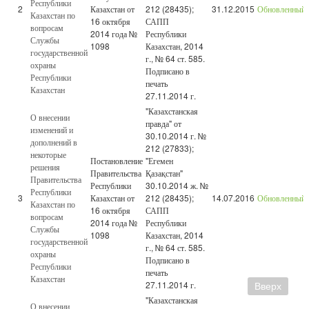
Республики
2
Казахстан от
212 (28435);
31.12.2015
Обновленный
Казахстан по
16 октября
САПП
вопросам
2014 года №
Республики
Службы
1098
Казахстан, 2014
государственной
г., № 64 ст. 585.
охраны
Подписано в
Республики
печать
Казахстан
27.11.2014 г.
"Казахстанская
О внесении
правда" от
изменений и
30.10.2014 г. №
дополнений в
212 (27833);
некоторые
Постановление
"Егемен
решения
Правительства
Қазақстан"
Правительства
Республики
30.10.2014 ж. №
Республики
3
Казахстан от
212 (28435);
14.07.2016
Обновленный
Казахстан по
16 октября
САПП
вопросам
2014 года №
Республики
Службы
1098
Казахстан, 2014
государственной
г., № 64 ст. 585.
охраны
Подписано в
Республики
печать
Казахстан
27.11.2014 г.
Вверх
"Казахстанская
О внесении