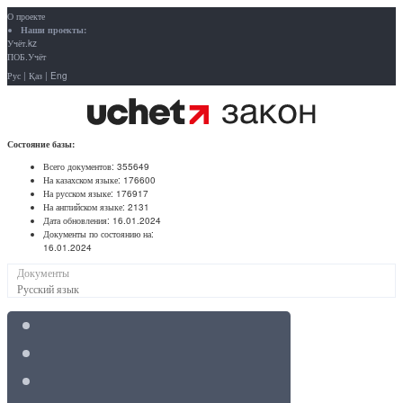
О проекте
Наши проекты:
Учёт.kz
ПОБ.Учёт
Рус
|
Қаз
|
Eng
Состояние базы:
Всего документов:
355649
На казахском языке:
176600
На русском языке:
176917
На английском языке:
2131
Дата обновления:
16.01.2024
Документы по состоянию на:
16.01.2024
Документы
Русский язык