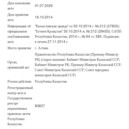
Дата изменения
01.07.2026
акта
Дата принятия
16.10.2014
акта
Информация об
"Казахстанская правда" от 30.10.2014 г. № 212 (27833);
официальном
"Егемен Қазақстан" 30.10.2014 ж. № 212 (28435); САПП
опубликовании
Республики Казахстан, 2014 г., № 64 ст. 585. Подписано
акта
в печать 27.11.2014 г.
Место принятия
г. Астана
Правительство Республики Казахстан (Премьер-Министр
РК) (старое название: Кабинет Министров Казахской ССР;
Орган,
Кабинет Министров РК; Премьер-Министр Казахской ССР;
принявший акт
Совет Министров Казахской ССР; Совет народных
комиссаров Казахской ССР)
Регион действия
Республика Казахстан
Регистрационный
номер акта в
Государственном
реестре
83837
нормативных
правовых актов
Республики
Казахстан