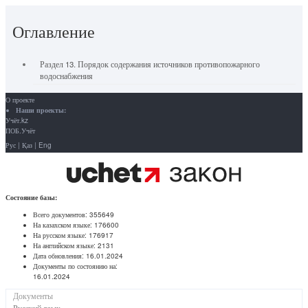
Оглавление
Раздел 13. Порядок содержания источников противопожарного
водоснабжения
О проекте
Наши проекты:
Учёт.kz
ПОБ.Учёт
Рус
|
Қаз
|
Eng
Состояние базы:
Всего документов:
355649
На казахском языке:
176600
На русском языке:
176917
На английском языке:
2131
Дата обновления:
16.01.2024
Документы по состоянию на:
16.01.2024
Документы
Русский язык