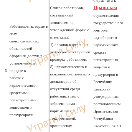
Форма № 3 к
Правилам
Список работников,
составленный
осуществления
заявителем по
государственного
Работников, которые в
утвержденной форме с
контроля
силу
отметками:
над оборотом
своих служебных
1) органов внутренних
наркотических
обязанностей
дел о соответствующей
средств,
оформили доступ в
проверке работников;
психотропных
установленном
2) наркологического и
веществ и
3
порядке к
психоневрологического
прекурсоров в
работе с
диспансеров об
Республике
наркотическими
отсутствии среди
Казахстан,
средствами,
работников лиц с
утвержденным
психотропными
заболеваниями
постановлением
веществами и
наркоманией,
Правительства
прекурсорами
токсикоманией,
Республики
хроническим
Казахстан от 10