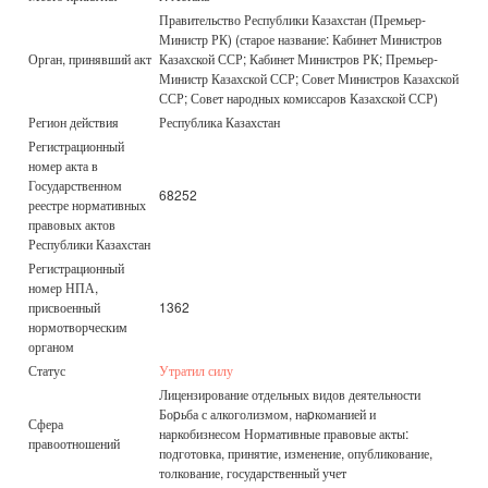
Правительство Республики Казахстан (Премьер-
Министр РК) (старое название: Кабинет Министров
Орган, принявший акт
Казахской ССР; Кабинет Министров РК; Премьер-
Министр Казахской ССР; Совет Министров Казахской
ССР; Совет народных комиссаров Казахской ССР)
Регион действия
Республика Казахстан
Регистрационный
номер акта в
Государственном
68252
реестре нормативных
правовых актов
Республики Казахстан
Регистрационный
номер НПА,
присвоенный
1362
нормотворческим
органом
Статус
Утратил силу
Лицензирование отдельных видов деятельности
Боpьба с алкоголизмом, наpкоманией и
Сфера
наркобизнесом Нормативные правовые акты:
правоотношений
подготовка, принятие, изменение, опубликование,
толкование, государственный учет