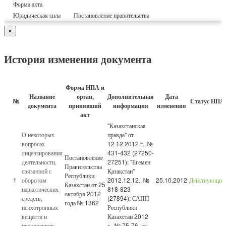
Форма акта
Юридическая сила
Постановление правительства
×
История изменения документа
Форма НПА и
Название
орган,
Дополнительная
Дата
№
Статус НПА
документа
принявший
информация
изменения
акт
"Казахстанская
О некоторых
правда" от
вопросах
12.12.2012 г., №
лицензирования
431-432 (27250-
Постановление
деятельности,
27251); "Егемен
Правительства
связанной с
Қазақстан"
Республики
1
оборотом
2012.12.12., №
25.10.2012
Действующий
Казахстан от 25
наркотических
818-823
октября 2012
средств,
(27894); САПП
года № 1362
психотропных
Республики
веществ и
Казахстан 2012
прекурсоров
г., № 75-76, ст.