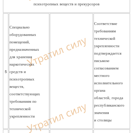
психотропных веществ и прекурсоров
Соответствие
Специально
требованиям
оборудованных
технической
помещений,
укрепленности
предназначенных
подтверждается
для хранения
письмом-
наркотических
согласованием
5
средств и
местного
психотропных
исполнительного
веществ,
органа
соответствующих
областей, города
требованиям по
республиканского
технической
значения
укрепленности
и столицы