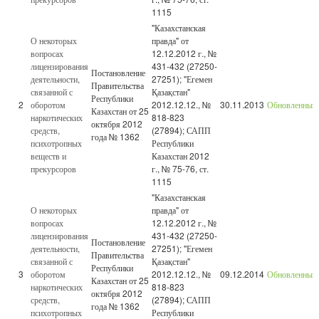
1115
"Казахстанская
О некоторых
правда" от
вопросах
12.12.2012 г., №
лицензирования
431-432 (27250-
Постановление
деятельности,
27251); "Егемен
Правительства
связанной с
Қазақстан"
Республики
2
оборотом
2012.12.12., №
30.11.2013
Обновленный
Казахстан от 25
наркотических
818-823
октября 2012
средств,
(27894); САПП
года № 1362
психотропных
Республики
веществ и
Казахстан 2012
прекурсоров
г., № 75-76, ст.
1115
"Казахстанская
О некоторых
правда" от
вопросах
12.12.2012 г., №
лицензирования
431-432 (27250-
Постановление
деятельности,
27251); "Егемен
Правительства
связанной с
Қазақстан"
Республики
3
оборотом
2012.12.12., №
09.12.2014
Обновленный
Казахстан от 25
наркотических
818-823
октября 2012
средств,
(27894); САПП
года № 1362
психотропных
Республики