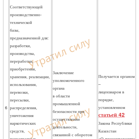
Соответствующей
производственно-
технической
базы,
предназначенной для:
разработки,
производства,
переработки,
приобретения,
Заключение
Получается органом
хранения, реализации,
уполномоченного
–
использования,
органа
лицензиаром в
перевозки,
в области
порядке,
пересылки,
промышленной
установленном
6
распределения,
безопасности при
статьей 42
уничтожения
осуществлении
наркотических
Закона Республики
деятельности,
средств,
Казахстан
связанной с оборотом
психотропных
«О лицензировании»