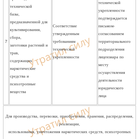
технической
технической
укрепленности
базы,
подтверждается
предназначенной для
Соответствие
письмом-
культивирования,
утвержденным
согласованием
сбора,
7
требованиям
территориального
заготовки растений и
технической
подразделения
трав,
укрепленности
лицензиара по
содержащих
месту
наркотические
осуществления
средства и
деятельности
психотропные
юридического
вещества
лица
Для производства, перевозки, приобретения, хранения, распределения,
реализации,
использования, уничтожения наркотических средств, психотропных