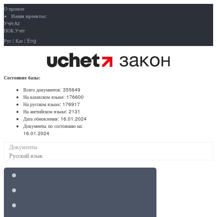
О проекте
Наши проекты:
Учёт.kz
ПОБ.Учёт
Рус
|
Қаз
|
Eng
Состояние базы:
Всего документов:
355649
На казахском языке:
176600
На русском языке:
176917
На английском языке:
2131
Дата обновления:
16.01.2024
Документы по состоянию на:
16.01.2024
Документы
Русский язык