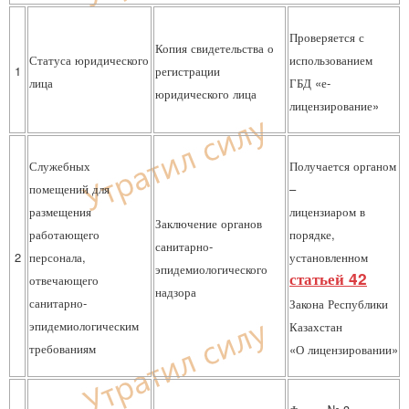
Проверяется с
Копия свидетельства о
Статуса юридического
использованием
1
регистрации
лица
ГБД «е-
юридического лица
лицензирование»
Служебных
Получается органом
помещений для
–
размещения
лицензиаром в
Заключение органов
работающего
порядке,
санитарно-
2
персонала,
установленном
эпидемиологического
статьей 42
отвечающего
надзора
санитарно-
Закона Республики
эпидемиологическим
Казахстан
требованиям
«О лицензировании»