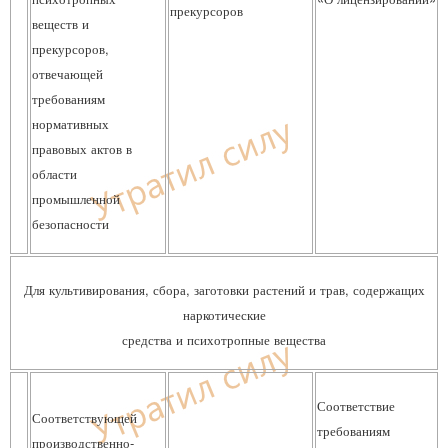
прекурсоров
веществ и
прекурсоров,
отвечающей
требованиям
нормативных
правовых актов в
области
промышленной
безопасности
Для культивирования, сбора, заготовки растений и трав, содержащих
наркотические
средства и психотропные вещества
Соответствие
Соответствующей
требованиям
производственно-