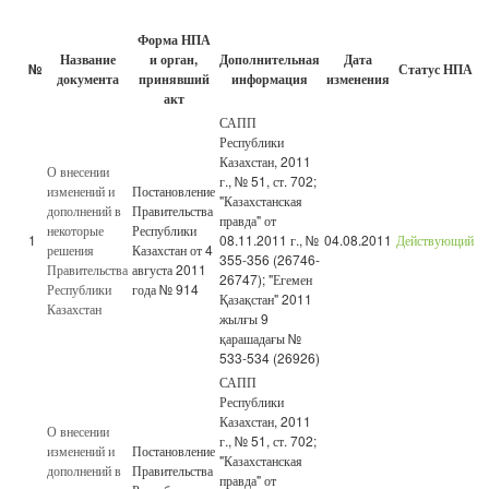
Форма НПА
Название
и орган,
Дополнительная
Дата
№
Статус НПА
документа
принявший
информация
изменения
акт
САПП
Республики
Казахстан, 2011
О внесении
г., № 51, ст. 702;
изменений и
Постановление
"Казахстанская
дополнений в
Правительства
правда" от
некоторые
Республики
1
08.11.2011 г., №
04.08.2011
Действующий
решения
Казахстан от 4
355-356 (26746-
Правительства
августа 2011
26747); "Егемен
Республики
года № 914
Қазақстан" 2011
Казахстан
жылғы 9
қарашадағы №
533-534 (26926)
САПП
Республики
Казахстан, 2011
О внесении
г., № 51, ст. 702;
изменений и
Постановление
"Казахстанская
дополнений в
Правительства
правда" от