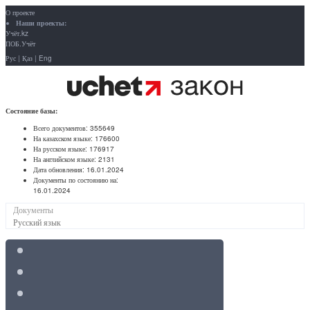
О проекте
Наши проекты:
Учёт.kz
ПОБ.Учёт
Рус
|
Қаз
|
Eng
Состояние базы:
Всего документов:
355649
На казахском языке:
176600
На русском языке:
176917
На английском языке:
2131
Дата обновления:
16.01.2024
Документы по состоянию на:
16.01.2024
Документы
Русский язык