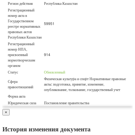
Регион действия
Республика Казахстан
Регистрационный
номер акта в
Государственном
59951
реестре нормативных
правовых актов
Республики Казахстан
Регистрационный
номер НПА,
присвоенный
914
нормотворческим
органом
Статус
Обновленный
Физическая культуpа и споpт Нормативные правовые
Сфера
акты: подготовка, принятие, изменение,
правоотношений
опубликование, толкование, государственный учет
Форма акта
Юридическая сила
Постановление правительства
×
История изменения документа