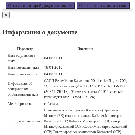
Открывать второй документ рядом
Открывать в этом же окне
×
Информация о документе
Параметр
Значение
Дата вступления в
04.08.2011
силу
Дата изменения акта
15.04.2015
Дата принятия акта
04.08.2011
САПП Республики Казахстан, 2011 г., № 51, ст. 702;
Информация об
"Казахстанская правда" от 08.11.2011 г., № 355-356
официальном
(26746-26747); "Егемен Қазақстан" 2011 жылғы 9
опубликовании акта
қарашадағы № 533-534 (26926)
Место принятия
г. Астана
Правительство Республики Казахстан (Премьер-
Министр РК) (старое название: Кабинет Министров
Орган, принявший акт
Казахской ССР; Кабинет Министров РК; Премьер-
Министр Казахской ССР; Совет Министров Казахской
ССР; Совет народных комиссаров Казахской ССР)