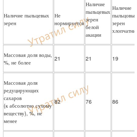
Наличие
Наличие
пыльцевых
Наличие пыльцевых
Не
пыльцовы
зерен
зерен
нормируется
зерен
белой
хлопчатни
акации
Массовая доля воды,
21
21
19
%, не более
Массовая доля
редуцирующих
сахаров
82
76
86
(к абсолютно сухому
веществу), %, не
менее