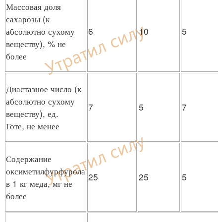
Массовая доля
сахарозы (к
абсолютно сухому
6
10
5
веществу), % не
более
Диастазное число (к
абсолютно сухому
7
5
7
веществу), ед.
Готе, не менее
Содержание
оксиметилфурфурола
25
25
5
в 1 кг меда, мг не
более