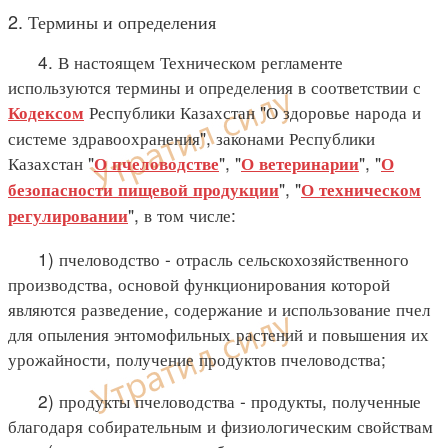
2. Термины и определения
4. В настоящем Техническом регламенте
используются термины и определения в соответствии с
Республики Казахстан "О здоровье народа и
Кодексом
системе здравоохранения", законами Республики
Казахстан "
", "
", "
О пчеловодстве
О ветеринарии
О
", "
безопасности пищевой продукции
О техническом
", в том числе:
регулировании
1) пчеловодство - отрасль сельскохозяйственного
производства, основой функционирования которой
являются разведение, содержание и использование пчел
для опыления энтомофильных растений и повышения их
урожайности, получение продуктов пчеловодства;
2) продукты пчеловодства - продукты, полученные
благодаря собирательным и физиологическим свойствам