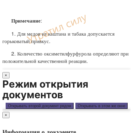
:
Примечание
1. Для медов из каштана и табака допускается
горьковатый привкус.
2. Количество оксиметилфурфурола определяют при
положительной качественной реакции.
×
Режим открытия
документов
Открывать второй документ рядом
Открывать в этом же окне
×
Информация о документе