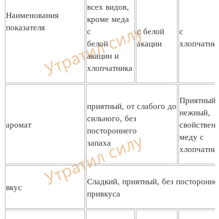
всех видов,
Наименования
кроме меда
показателя
с
с белой
с
белой
акации
хлопчатни
акации и
хлопчатника
Приятный,
приятный, от слабого до
нежный,
сильного, без
аромат
свойствен
постороннего
меду с
запаха
хлопчатни
Сладкий, приятный, без посторонне
вкус
привкуса