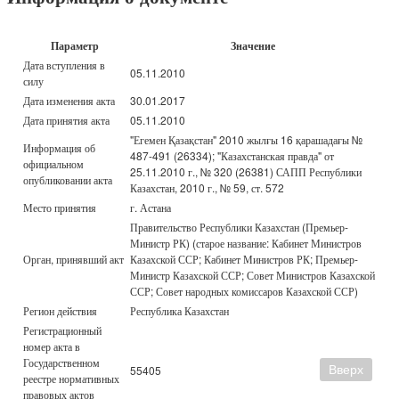
Параметр
Значение
Дата вступления в
05.11.2010
силу
Дата изменения акта
30.01.2017
Дата принятия акта
05.11.2010
"Егемен Қазақстан" 2010 жылғы 16 қарашадағы №
Информация об
487-491 (26334); "Казахстанская правда" от
официальном
25.11.2010 г., № 320 (26381) САПП Республики
опубликовании акта
Казахстан, 2010 г., № 59, ст. 572
Место принятия
г. Астана
Правительство Республики Казахстан (Премьер-
Министр РК) (старое название: Кабинет Министров
Орган, принявший акт
Казахской ССР; Кабинет Министров РК; Премьер-
Министр Казахской ССР; Совет Министров Казахской
ССР; Совет народных комиссаров Казахской ССР)
Регион действия
Республика Казахстан
Регистрационный
номер акта в
Государственном
Вверх
55405
реестре нормативных
правовых актов