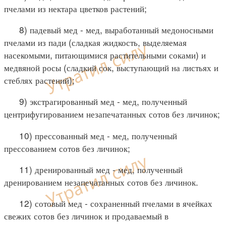
пчелами из нектара цветков растений;
8) падевый мед - мед, выработанный медоносными
пчелами из пади (сладкая жидкость, выделяемая
насекомыми, питающимися растительными соками) и
медвяной росы (сладкий сок, выступающий на листьях и
стеблях растений);
9) экстрагированный мед - мед, полученный
центрифугированием незапечатанных сотов без личинок;
10) прессованный мед - мед, полученный
прессованием сотов без личинок;
11) дренированный мед - мед, полученный
дренированием незапечатанных сотов без личинок.
12) сотовый мед - сохраненный пчелами в ячейках
свежих сотов без личинок и продаваемый в