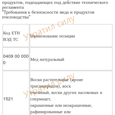
продуктов, подпадающих под действие технического
регламента
"Требования к безопасности меда и продуктов
пчеловодства"
Код ЕТН
Наименование позиции
ВЭД ТС
0409 00 000
Мед натуральный
0
Воски растительные (кроме
триглицеридов), воск
пчелиный, воски других насекомых и
1521
спермацет,
окрашенные или неокрашенные,
рафинированные или