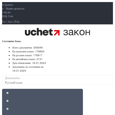
О проекте
Наши проекты:
Учёт.kz
ПОБ.Учёт
Рус
|
Қаз
|
Eng
Состояние базы:
Всего документов:
355649
На казахском языке:
176600
На русском языке:
176917
На английском языке:
2131
Дата обновления:
16.01.2024
Документы по состоянию на:
16.01.2024
Документы
Русский язык