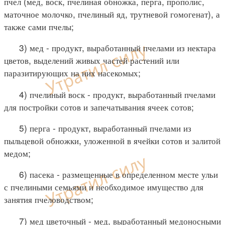
пчел (мед, воск, пчелиная обножка, перга, прополис,
маточное молочко, пчелиный яд, трутневой гомогенат), а
также сами пчелы;
3) мед - продукт, выработанный пчелами из нектара
цветов, выделений живых частей растений или
паразитирующих на них насекомых;
4) пчелиный воск - продукт, выработанный пчелами
для постройки сотов и запечатывания ячеек сотов;
5) перга - продукт, выработанный пчелами из
пыльцевой обножки, уложенной в ячейки сотов и залитой
медом;
6) пасека - размещенные в определенном месте ульи
с пчелиными семьями и необходимое имущество для
занятия пчеловодством;
7) мед цветочный - мед, выработанный медоносными