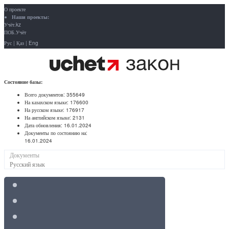
О проекте
Наши проекты:
Учёт.kz
ПОБ.Учёт
Рус
|
Қаз
|
Eng
Состояние базы:
Всего документов:
355649
На казахском языке:
176600
На русском языке:
176917
На английском языке:
2131
Дата обновления:
16.01.2024
Документы по состоянию на:
16.01.2024
Документы
Русский язык