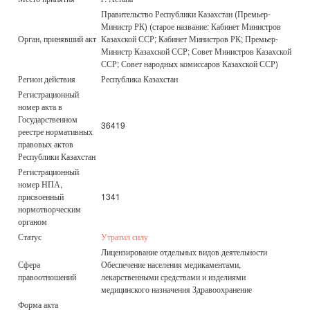
Правительство Республики Казахстан (Премьер-
Министр РК) (старое название: Кабинет Министров
Орган, принявший акт
Казахской ССР; Кабинет Министров РК; Премьер-
Министр Казахской ССР; Совет Министров Казахской
ССР; Совет народных комиссаров Казахской ССР)
Регион действия
Республика Казахстан
Регистрационный
номер акта в
Государственном
36419
реестре нормативных
правовых актов
Республики Казахстан
Регистрационный
номер НПА,
присвоенный
1341
нормотворческим
органом
Статус
Утратил силу
Лицензирование отдельных видов деятельности
Сфера
Обеспечение населения медикаментами,
правоотношений
лекарственными средствами и изделиями
медицинского назначения Здравоохранение
Форма акта