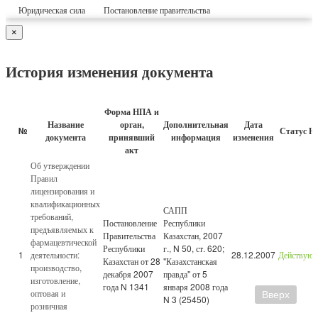
Юридическая сила
Постановление правительства
×
История изменения документа
Форма НПА и
Название
орган,
Дополнительная
Дата
№
Статус Н
документа
принявший
информация
изменения
акт
Об утверждении
Правил
лицензирования и
квалификационных
САПП
требований,
Постановление
Республики
предъявляемых к
Правительства
Казахстан, 2007
фармацевтической
Республики
г., N 50, ст. 620;
1
деятельности:
28.12.2007
Действую
Казахстан от 28
"Казахстанская
производство,
декабря 2007
правда" от 5
изготовление,
года N 1341
января 2008 года
оптовая и
Вверх
N 3 (25450)
розничная