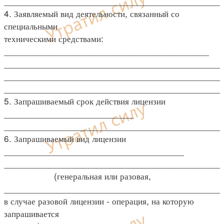
____________________________________________
4. Заявляемый вид деятельности, связанный со
специальными
техническими средствами:
_________________________________________
____________________________________________
____________________________________________
____________________________________________
5. Запрашиваемый срок действия лицензии
__________________________
____________________________________________
6. Запрашиваемый вид лицензии
____________________________________
____________________________________________
(генеральная или разовая,
____________________________________________
в случае разовой лицензии - операция, на которую
запрашивается