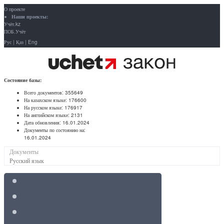
О проекте
Наши проекты:
Учёт.kz
ПОБ.Учёт
Рус
|
Қаз
|
Eng
Состояние базы:
Всего документов:
355649
На казахском языке:
176600
На русском языке:
176917
На английском языке:
2131
Дата обновления:
16.01.2024
Документы по состоянию на:
16.01.2024
Документы
Русский язык