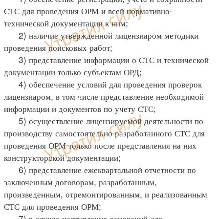
СТС для проведения ОРМ и всей нормативно-
технической документации к ним;
2) наличие утвержденной лицензиаром методики
проведения поисковых работ;
3) представление информации о СТС и технической
документации только субъектам ОРД;
4) обеспечение условий для проведения проверок
лицензиаром, в том числе представление необходимой
информации и документов по учету СТС;
5) осуществление лицензируемой деятельности по
производству самостоятельно разработанного СТС для
проведения ОРМ только после представления на них
конструкторской документации;
6) представление ежеквартальной отчетности по
заключенным договорам, разработанным,
произведенным, отремонтированным, и реализованным
СТС для проведения ОРМ;
7) в случае наступления оснований для