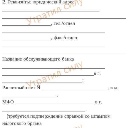
2. Реквизиты: юридический адрес
__________________________________
____________________________________________
_________________, тел./отдел
____________________________________
_________________, факс/отдел
____________________________________
____________________________________________
Название обслуживающего банка
____________________________________
________________________________в г.
____________________________;
Расчетный счет N _______________________, код
___________________,
МФО ____________________________в г.
_____________________________
(требуется подтверждение справкой со штампом
налогового органа