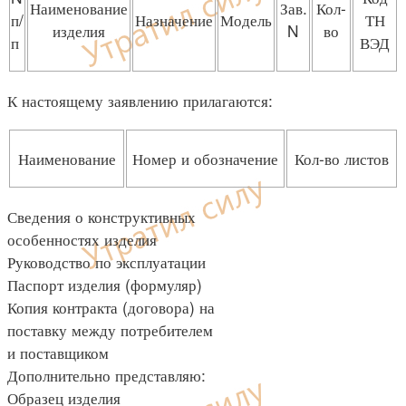
Наименование
Зав.
Кол-
п/
Назначение
Модель
ТН
изделия
N
во
п
ВЭД
К настоящему заявлению прилагаются:
Наименование
Номер и обозначение
Кол-во листов
Сведения о конструктивных
особенностях изделия
Руководство по эксплуатации
Паспорт изделия (формуляр)
Копия контракта (договора) на
поставку между потребителем
и поставщиком
Дополнительно представляю:
Образец изделия