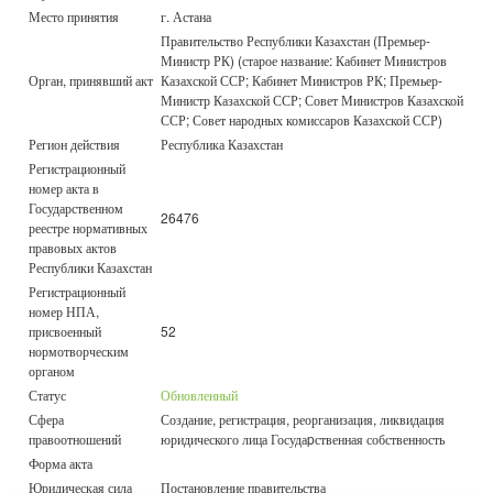
Место принятия
г. Астана
Правительство Республики Казахстан (Премьер-
Министр РК) (старое название: Кабинет Министров
Орган, принявший акт
Казахской ССР; Кабинет Министров РК; Премьер-
Министр Казахской ССР; Совет Министров Казахской
ССР; Совет народных комиссаров Казахской ССР)
Регион действия
Республика Казахстан
Регистрационный
номер акта в
Государственном
26476
реестре нормативных
правовых актов
Республики Казахстан
Регистрационный
номер НПА,
присвоенный
52
нормотворческим
органом
Статус
Обновленный
Сфера
Создание, регистрация, реорганизация, ликвидация
правоотношений
юридического лица Госудаpственная собственность
Форма акта
Юридическая сила
Постановление правительства