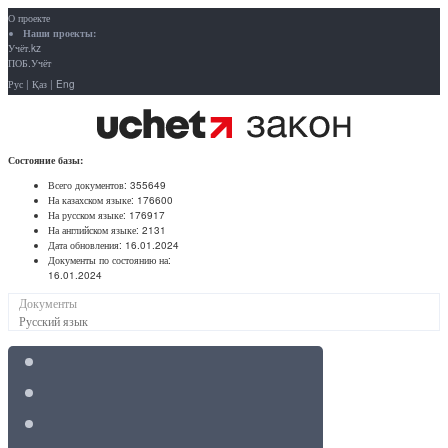
О проекте
Наши проекты:
Учёт.kz
ПОБ.Учёт
Рус
|
Қаз
|
Eng
Состояние базы:
Всего документов:
355649
На казахском языке:
176600
На русском языке:
176917
На английском языке:
2131
Дата обновления:
16.01.2024
Документы по состоянию на:
16.01.2024
Документы
Русский язык