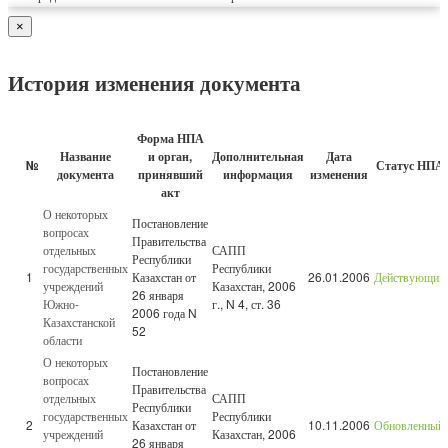
×
История изменения документа
Форма НПА
Название
и орган,
Дополнительная
Дата
№
Статус НПА
документа
принявший
информация
изменения
акт
О некоторых
Постановление
вопросах
Правительства
отдельных
САПП
Республики
государственных
Республики
1
Казахстан от
26.01.2006
Действующий
учреждений
Казахстан, 2006
26 января
Южно-
г., N 4, ст. 36
2006 года N
Казахстанской
52
области
О некоторых
Постановление
вопросах
Правительства
отдельных
САПП
Республики
государственных
Республики
2
Казахстан от
10.11.2006
Обновленный
учреждений
Казахстан, 2006
26 января