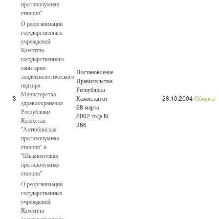
противочумная
станция"
О реорганизации
государственных
учреждений
Комитета
государственного
санитарно-
Постановление
эпидемиологического
Правительства
надзора
Республики
Министерства
3
Казахстан от
28.10.2004
Обновле
здравоохранения
28 марта
Республики
2002 года N
Казахстан
366
"Актюбинская
противочумная
станция" и
"Шымкентская
противочумная
станция"
О реорганизации
государственных
учреждений
Комитета
государственного