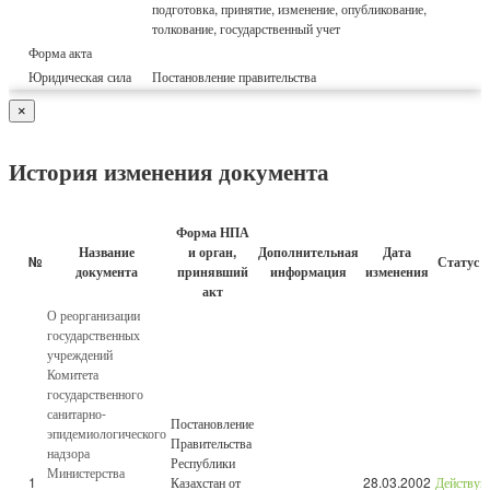
подготовка, принятие, изменение, опубликование,
толкование, государственный учет
Форма акта
Юридическая сила
Постановление правительства
×
История изменения документа
Форма НПА
Название
и орган,
Дополнительная
Дата
№
Статус 
документа
принявший
информация
изменения
акт
О реорганизации
государственных
учреждений
Комитета
государственного
санитарно-
Постановление
эпидемиологического
Правительства
надзора
Республики
Министерства
1
Казахстан от
28.03.2002
Действу