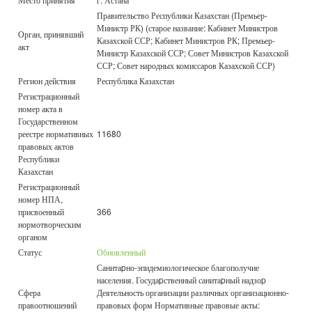
Правительство Республики Казахстан (Премьер-
Министр РК) (старое название: Кабинет Министров
Орган, принявший
Казахской ССР; Кабинет Министров РК; Премьер-
акт
Министр Казахской ССР; Совет Министров Казахской
ССР; Совет народных комиссаров Казахской ССР)
Регион действия
Республика Казахстан
Регистрационный
номер акта в
Государственном
реестре нормативных
11680
правовых актов
Республики
Казахстан
Регистрационный
номер НПА,
присвоенный
366
нормотворческим
органом
Статус
Обновленный
Санитаpно-эпидемиологическое благополучие
населения. Госудаpственный санитаpный надзоp
Сфера
Деятельность организации различных организационно-
правоотношений
правовых форм Нормативные правовые акты: