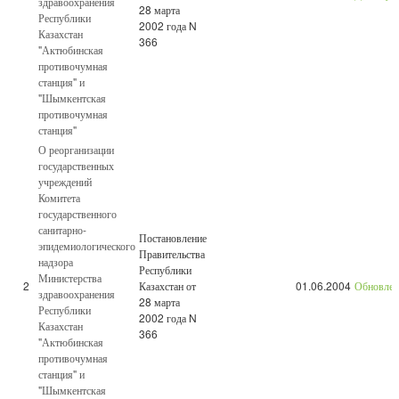
здравоохранения
28 марта
Республики
2002 года N
Казахстан
366
"Актюбинская
противочумная
станция" и
"Шымкентская
противочумная
станция"
О реорганизации
государственных
учреждений
Комитета
государственного
санитарно-
Постановление
эпидемиологического
Правительства
надзора
Республики
Министерства
2
Казахстан от
01.06.2004
Обновле
здравоохранения
28 марта
Республики
2002 года N
Казахстан
366
"Актюбинская
противочумная
станция" и
"Шымкентская