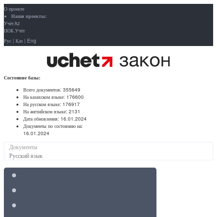
О проекте
Наши проекты:
Учёт.kz
ПОБ.Учёт
Рус
|
Қаз
|
Eng
Состояние базы:
Всего документов:
355649
На казахском языке:
176600
На русском языке:
176917
На английском языке:
2131
Дата обновления:
16.01.2024
Документы по состоянию на:
16.01.2024
Документы
Русский язык