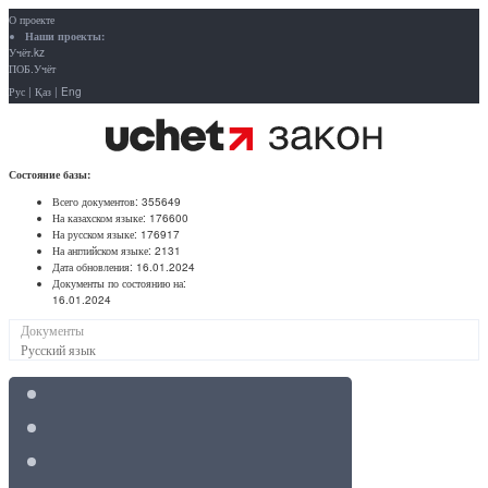
О проекте
Наши проекты:
Учёт.kz
ПОБ.Учёт
Рус
|
Қаз
|
Eng
Состояние базы:
Всего документов:
355649
На казахском языке:
176600
На русском языке:
176917
На английском языке:
2131
Дата обновления:
16.01.2024
Документы по состоянию на:
16.01.2024
Документы
Русский язык