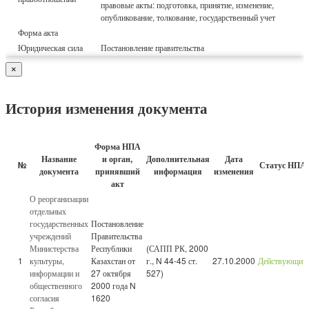
правовые акты: подготовка, принятие, изменение,
опубликование, толкование, государственный учет
Форма акта
Юридическая сила
Постановление правительства
×
История изменения документа
Форма НПА
Название
и орган,
Дополнительная
Дата
№
Статус НПА
документа
принявший
информация
изменения
акт
О реорганизации
отдельных
государственных
Постановление
учреждений
Правительства
Министерства
Республики
(САПП РК, 2000
1
культуры,
Казахстан от
г., N 44-45 ст.
27.10.2000
Действующий
информации и
27 октября
527)
общественного
2000 года N
согласия
1620