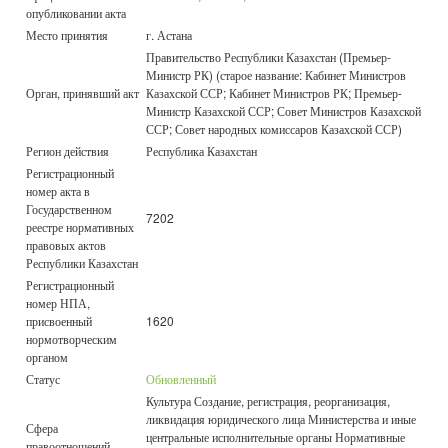
опубликовании акта
Место принятия
г. Астана
Правительство Республики Казахстан (Премьер-
Министр РК) (старое название: Кабинет Министров
Орган, принявший акт
Казахской ССР; Кабинет Министров РК; Премьер-
Министр Казахской ССР; Совет Министров Казахской
ССР; Совет народных комиссаров Казахской ССР)
Регион действия
Республика Казахстан
Регистрационный
номер акта в
Государственном
7202
реестре нормативных
правовых актов
Республики Казахстан
Регистрационный
номер НПА,
присвоенный
1620
нормотворческим
органом
Статус
Обновленный
Культура Создание, регистрация, реорганизация,
ликвидация юридического лица Министерства и иные
Сфера
центральные исполнительные органы Нормативные
правоотношений