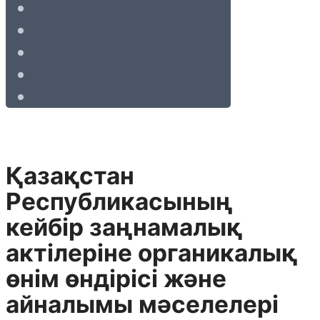
Қазақстан
Республикасының
кейбір заңнамалық
актілеріне органикалық
өнім өндірісі және
айналымы мәселелері