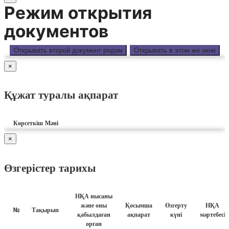
Режим открытия
документов
Открывать второй документ рядом
Открывать в этом же окне
×
Құжат туралы ақпарат
Көрсеткіш
Мәні
×
Өзгерістер тарихы
НҚА нысаны
және оны
Қосымша
Өзгерту
НҚА
№
Тақырып
қабылдаған
ақпарат
күні
мәртебесі
орган