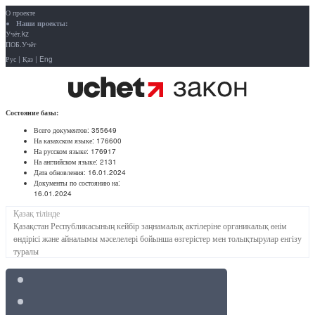
О проекте
Наши проекты:
Учёт.kz
ПОБ.Учёт
Рус
|
Қаз
|
Eng
Состояние базы:
Всего документов:
355649
На казахском языке:
176600
На русском языке:
176917
На английском языке:
2131
Дата обновления:
16.01.2024
Документы по состоянию на:
16.01.2024
Қазақ тілінде
Қазақстан Республикасының кейбір заңнамалық актілеріне органикалық өнім
өндірісі және айналымы мәселелері бойынша өзгерістер мен толықтырулар енгізу
туралы