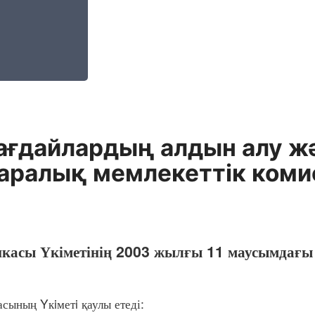
ағдайлардың алдын алу жә
аралық мемлекеттiк коми
икасы Үкіметінің 2003 жылғы 11 маусымдағы
ның Yкiметi қаулы етеді: