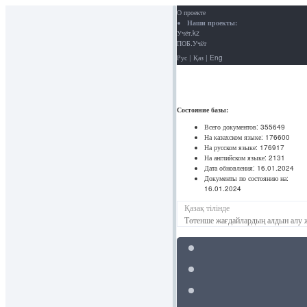
О проекте
Наши проекты:
Учёт.kz
ПОБ.Учёт
Рус
|
Қаз
|
Eng
Состояние базы:
Всего документов:
355649
На казахском языке:
176600
На русском языке:
176917
На английском языке:
2131
Дата обновления:
16.01.2024
Документы по состоянию на:
16.01.2024
Қазақ тілінде
Төтенше жағдайлардың алдын алу 