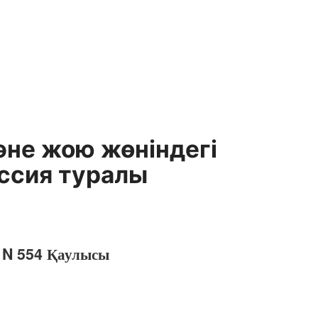
не жою жөнiндегі
ссия туралы
 N 554 Қаулысы