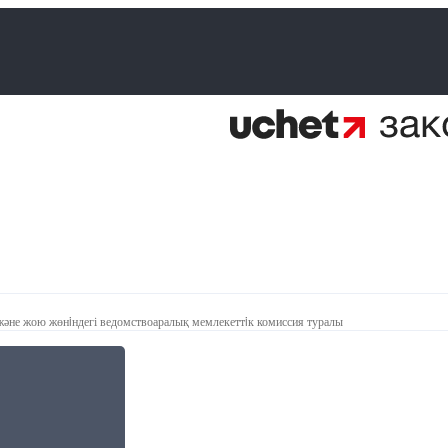
және жою жөнiндегі ведомствоаралық мемлекеттiк комиссия туралы