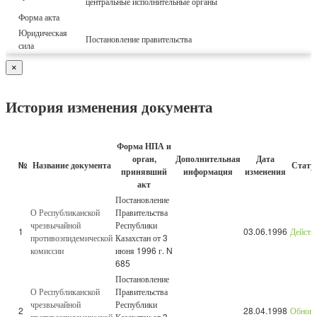
центральные исполнительные органы
Форма акта
Юридическая
Постановление правительства
сила
×
История изменения документа
Форма НПА и
орган,
Дополнительная
Дата
№
Название документа
Стату
принявший
информация
изменения
акт
Постановление
О Республиканской
Правительства
чрезвычайной
Республики
1
03.06.1996
Дейст
противоэпидемической
Казахстан от 3
комиссии
июня 1996 г. N
685
Постановление
О Республиканской
Правительства
чрезвычайной
Республики
2
28.04.1998
Обнов
противоэпидемической
Казахстан от 3