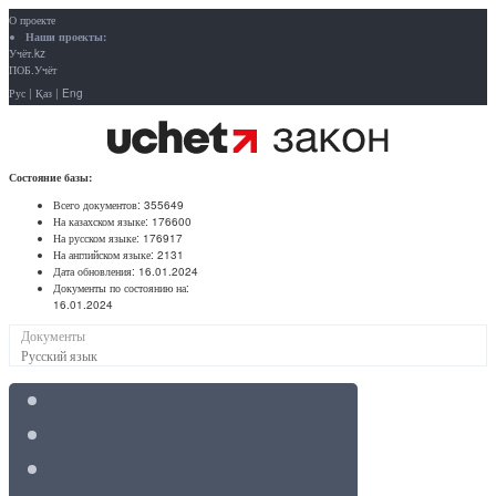
О проекте
Наши проекты:
Учёт.kz
ПОБ.Учёт
Рус
|
Қаз
|
Eng
Состояние базы:
Всего документов:
355649
На казахском языке:
176600
На русском языке:
176917
На английском языке:
2131
Дата обновления:
16.01.2024
Документы по состоянию на:
16.01.2024
Документы
Русский язык