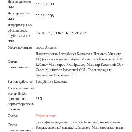
Дата изменения
11.06.2003
акта
Дата принятия
03.06.1996
акта
Информация об
официальном
САПП РК, 1996 г., N 26, ст. 215
опубликовании
акта
Место принятия
город Алматы
Правительство Республики Казахстан (Премьер-Министр
РК) (старое название: Кабинет Министров Казахской ССР;
Орган,
Кабинет Министров РК; Премьер-Министр Казахской ССР;
принявший акт
Совет Министров Казахской ССР; Совет народных
комиссаров Казахской ССР)
Регион действия
Республика Казахстан
Регистрационный
номер НПА,
присвоенный
685
нормотворческим
органом
Статус
Утратил силу
Санитаpно-эпидемиологическое благополучие населения.
Сфера
Госудаpственный санитаpный надзоp Министерства и иные
правоотношений