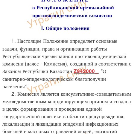
о Республиканской чрезвычайной
противоэпидемической комиссии
I. Общие положения
1. Настоящее Положение определяет основные
задачи, функции, права и организацию работы
Республиканской чрезвычайной противоэпидемической
комиссии (далее - Комиссия), созданной в соответствии с
Законом Республики Казахстан
"О
Z942000_
санитарно-эпидемиологическом благополучии
населения".
2. Комиссия является консультативно-совещательным
межведомственным координирующим органом и создана
в целях формирования и проведения единой
государственной политики в области предупреждения,
локализации и ликвидации эпидемий инфекционных
болезней и массовых отравлений людей, эпизоотий