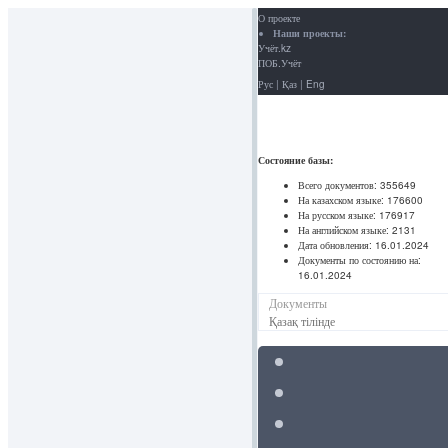
О проекте
Наши проекты:
Учёт.kz
ПОБ.Учёт
Рус
|
Қаз
|
Eng
Состояние базы:
Всего документов:
355649
На казахском языке:
176600
На русском языке:
176917
На английском языке:
2131
Дата обновления:
16.01.2024
Документы по состоянию на:
16.01.2024
Документы
Қазақ тілінде