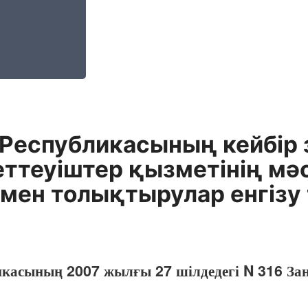
 Республикасының кейбір 
еттеуіштер қызметінің мә
 мен толықтырулар енгізу
икасының 2007 жылғы 27 шілдедегі N 316 За