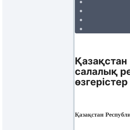
Қазақстан
салалық р
өзгерістер
Қазақстан Республ