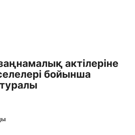
заңнамалық актілеріне
селелері бойынша
 туралы
ңы