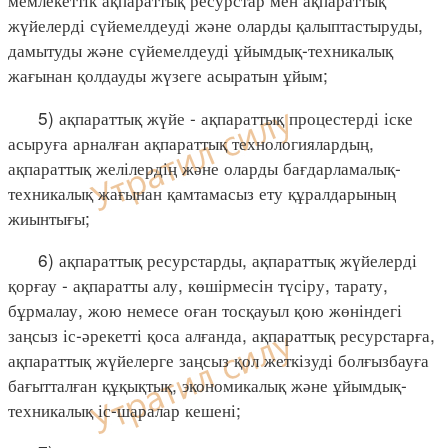
жүйелерді сүйемелдеуді және оларды қалыптастыруды,
дамытуды және сүйемелдеуді ұйымдық-техникалық
жағынан қолдауды жүзеге асыратын ұйым;
5) ақпараттық жүйе - ақпараттық процестерді іске
асыруға арналған ақпараттық технологиялардың,
ақпараттық желілердің және оларды бағдарламалық-
техникалық жағынан қамтамасыз ету құралдарының
жиынтығы;
6) ақпараттық ресурстарды, ақпараттық жүйелерді
қорғау - ақпаратты алу, көшірмесін түсіру, тарату,
бұрмалау, жою немесе оған тосқауыл қою жөніндегі
заңсыз іс-әрекетті қоса алғанда, ақпараттық ресурстарға,
ақпараттық жүйелерге заңсыз қол жеткізуді болғызбауға
бағытталған құқықтық, экономикалық және ұйымдық-
техникалық іс-шаралар кешені;