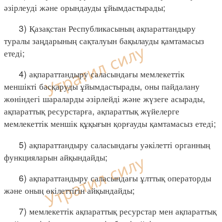
әзірлеуді және орындауды ұйымдастырады;
3) Қазақстан Республикасының ақпараттандыру
туралы заңдарының сақталуын бақылауды қамтамасыз
етеді;
4) ақпараттандыру саласындағы мемлекеттік
меншікті басқаруды ұйымдастырады, оны пайдалану
жөніндегі шараларды әзірлейді және жүзеге асырады,
ақпараттық ресурстарға, ақпараттық жүйелерге
мемлекеттік меншік құқығын қорғауды қамтамасыз етеді;
5) ақпараттандыру саласындағы уәкілетті органның
функцияларын айқындайды;
6) ақпараттандыру саласындағы ұлттық операторды
және оның өкілеттігін айқындайды;
7) мемлекеттік ақпараттық ресурстар мен ақпараттық