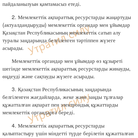
пайдаланылуын қамтамасыз етеді.
2. Мемлекеттік ақпараттық ресурстарды жаңартуды
(актуалдандыруды) мемлекеттік органдар мен ұйымдар
Қазақстан Республикасының мемлекеттік сатып алу
туралы заңдарында белгіленген тәртіппен жүзеге
асырады.
Мемлекеттік органдар мен ұйымдар өз құзыреті
шегінде мемлекеттік ақпараттық ресурстарды жинауды,
өңдеуді және сақтауды жүзеге асырады.
3. Қазақстан Республикасының заңдарында
белгіленген жағдайларда, жеке және заңды тұлғалар
құжатталған ақпарат пен электрондық құжаттарды
мемлекеттік органдарға береді.
4. Мемлекеттік ақпараттық ресурстарды
қалыптастыру үшін міндетті түрде берілетін құжатталған