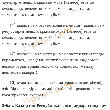
жүйелерге меншік құқығын және (немесе) өзге де
құқықтарды иеленетін жеке немесе заңды тұлға,
мемлекеттік орган немесе ұйым;
11) ақпараттық ресурстарды иеленуші - ақпараттық
ресурстарға меншік құқығын және (немесе) өзге де
құқықтарды иеленетін жеке немесе заңды тұлға,
мемлекеттік орган немесе ұйым;
12) жасырын мәліметтер - мемлекеттік құпияларды
құрамайтын, Қазақстан Республикасының заңдарына
немесе тараптардың келісіміне сәйкес қол жеткізу
шектелген ақпарат;
13) құжатталған ақпарат - материалдық жеткізушіде
өзін бірдейлендіруге мүмкіндік беретін реквизиттермен
қоса тіркелген ақпарат.
2-бап. Қазақстан Республикасының ақпараттандыру