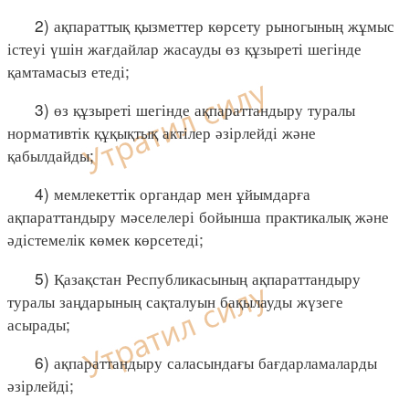
2) ақпараттық қызметтер көрсету рыногының жұмыс
істеуі үшін жағдайлар жасауды өз құзыреті шегінде
қамтамасыз етеді;
3) өз құзыреті шегінде ақпараттандыру туралы
нормативтік құқықтық актілер әзірлейді және
қабылдайды;
4) мемлекеттік органдар мен ұйымдарға
ақпараттандыру мәселелері бойынша практикалық және
әдістемелік көмек көрсетеді;
5) Қазақстан Республикасының ақпараттандыру
туралы заңдарының сақталуын бақылауды жүзеге
асырады;
6) ақпараттандыру саласындағы бағдарламаларды
әзірлейді;