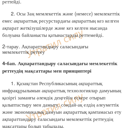
реттейді.
2. Осы Заң мемлекеттік және (немесе) мемлекеттік
емес ақпараттық ресурстардағы ақпараттың кез келген
ақпарат жеткізушілерде және кез келген нысанда
болуына байланысты қатынастарды реттемейді.
2-тарау. Ақпараттандыру саласындағы
мемлекеттік реттеу
4-бап. Ақпараттандыру саласындағы мемлекеттік
реттеудің мақсаттары мен принциптері
1. Қазақстан Республикасының ақпараттық
инфрақұрылымын ақпараттық технологиялар дамуының
қазіргі заманғы әлемдік деңгейін ескере отырып
қалыптастыру мен дамыту, сондай-ақ елдің әлеуметтік
және экономикалық дамуын ақпараттық қамтамасыз ету
ақпараттандыру саласындағы мемлекеттік реттеудің
мақсаттары болып табылады.