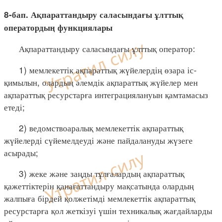
8-бап. Ақпараттандыру саласындағы ұлттық
оператордың функциялары
Ақпараттандыру саласындағы ұлттық оператор:
1) мемлекеттік ақпараттық жүйелердің өзара іс-
қимылын, олардың әлемдік ақпараттық жүйелер мен
ақпараттық ресурстарға интеграциялануын қамтамасыз
етеді;
2) ведомствоаралық мемлекеттік ақпараттық
жүйелерді сүйемелдеуді және пайдалануды жүзеге
асырады;
3) жеке және заңды тұлғалардың ақпараттық
қажеттіктерін қанағаттандыру мақсатында олардың
жалпыға бірдей қолжетімді мемлекеттік ақпараттық
ресурстарға қол жеткізуі үшін техникалық жағдайларды