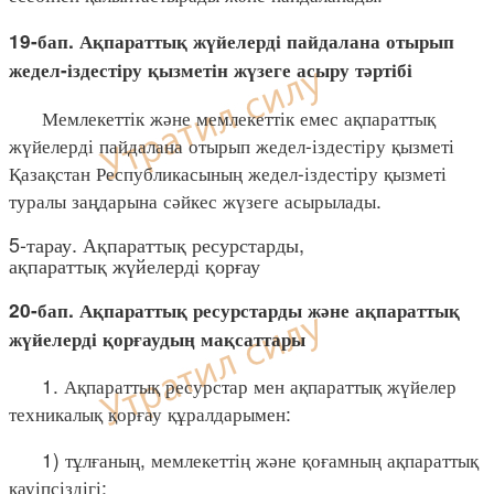
19-бап. Ақпараттық жүйелерді пайдалана отырып
жедел-іздестіру қызметін жүзеге асыру тәртібі
Мемлекеттік және мемлекеттік емес ақпараттық
жүйелерді пайдалана отырып жедел-іздестіру қызметі
Қазақстан Республикасының жедел-іздестіру қызметі
туралы заңдарына сәйкес жүзеге асырылады.
5-тарау. Ақпараттық ресурстарды,
ақпараттық жүйелерді қорғау
20-бап. Ақпараттық ресурстарды және ақпараттық
жүйелерді қорғаудың мақсаттары
1. Ақпараттық ресурстар мен ақпараттық жүйелер
техникалық қорғау құралдарымен:
1) тұлғаның, мемлекеттің және қоғамның ақпараттық
қауіпсіздігі;