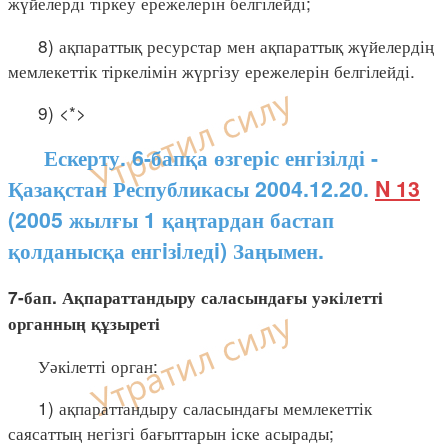
жүйелерді тіркеу ережелерін белгілейді;
8) ақпараттық ресурстар мен ақпараттық жүйелердің
мемлекеттік тіркелімін жүргізу ережелерін белгілейді.
9) <*>
Ескерту. 6-бапқа өзгеріс енгізілді -
Қазақстан Республикасы 2004.12.20.
N 13
(2005 жылғы 1 қаңтардан бастап
қолданысқа енгiзiледi) Заңымен.
7-бап. Ақпараттандыру саласындағы уәкілетті
органның құзыреті
Уәкілетті орган:
1) ақпараттандыру саласындағы мемлекеттік
саясаттың негізгі бағыттарын іске асырады;