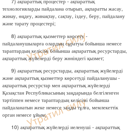
7) ақпараттық процестер - ақпараттық
технологияларды пайдалана отырып, ақпаратты жасау,
жинау, өңдеу, жинақтау, сақтау, іздеу, беру, пайдалану
және тарату процестері;
8) ақпараттық қызметтер көрсету -
пайдаланушыларға олардың сұратуы бойынша немесе
тараптардың келісімі бойынша ақпараттық ресурстарды,
ақпараттық жүйелерді беру жөніндегі қызмет;
9) ақпараттық ресурстарды, ақпараттық жүйелерді
және ақпараттық қызметтер көрсетуді пайдаланушы -
ақпараттық ресурстар мен ақпараттық жүйелерді
Қазақстан Республикасының заңдарында белгіленген
тәртіппен немесе тараптардың келісімі бойынша
пайдаланатын жеке немесе заңды тұлға, мемлекеттік
орган немесе ұйым;
10) ақпараттық жүйелерді иеленуші - ақпараттық