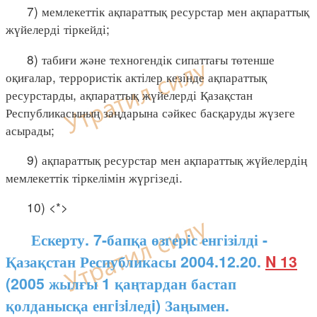
7) мемлекеттік ақпараттық ресурстар мен ақпараттық
жүйелерді тіркейді;
8) табиғи және техногендік сипаттағы төтенше
оқиғалар, террористік актілер кезінде ақпараттық
ресурстарды, ақпараттық жүйелерді Қазақстан
Республикасының заңдарына сәйкес басқаруды жүзеге
асырады;
9) ақпараттық ресурстар мен ақпараттық жүйелердің
мемлекеттік тіркелімін жүргізеді.
10) <*>
Ескерту. 7-бапқа өзгеріс енгізілді -
Қазақстан Республикасы 2004.12.20.
N 13
(2005 жылғы 1 қаңтардан бастап
қолданысқа енгiзiледi) Заңымен.