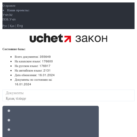
О проекте
Наши проекты:
Учёт.kz
ПОБ.Учёт
Рус
|
Қаз
|
Eng
Состояние базы:
Всего документов:
355649
На казахском языке:
176600
На русском языке:
176917
На английском языке:
2131
Дата обновления:
16.01.2024
Документы по состоянию на:
16.01.2024
Документы
Қазақ тілінде