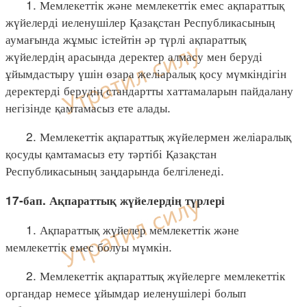
1. Мемлекеттік және мемлекеттік емес ақпараттық
жүйелерді иеленушілер Қазақстан Республикасының
аумағында жұмыс істейтін әр түрлі ақпараттық
жүйелердің арасында деректер алмасу мен беруді
ұйымдастыру үшін өзара желіаралық қосу мүмкіндігін
деректерді берудің стандартты хаттамаларын пайдалану
негізінде қамтамасыз ете алады.
2. Мемлекеттік ақпараттық жүйелермен желіаралық
қосуды қамтамасыз ету тәртібі Қазақстан
Республикасының заңдарында белгіленеді.
17-бап. Ақпараттық жүйелердің түрлері
1. Ақпараттық жүйелер мемлекеттік және
мемлекеттік емес болуы мүмкін.
2. Мемлекеттік ақпараттық жүйелерге мемлекеттік
органдар немесе ұйымдар иеленушілері болып