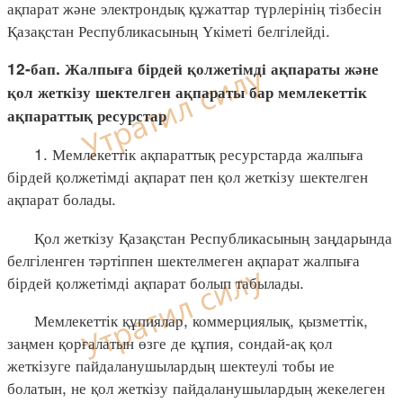
ақпарат және электрондық құжаттар түрлерінің тізбесін
Қазақстан Республикасының Үкіметі белгілейді.
12-бап. Жалпыға бірдей қолжетімді ақпараты және
қол жеткізу шектелген ақпараты бар мемлекеттік
ақпараттық ресурстар
1. Мемлекеттік ақпараттық ресурстарда жалпыға
бірдей қолжетімді ақпарат пен қол жеткізу шектелген
ақпарат болады.
Қол жеткізу Қазақстан Республикасының заңдарында
белгіленген тәртіппен шектелмеген ақпарат жалпыға
бірдей қолжетімді ақпарат болып табылады.
Мемлекеттік құпиялар, коммерциялық, қызметтік,
заңмен қорғалатын өзге де құпия, сондай-ақ қол
жеткізуге пайдаланушылардың шектеулі тобы ие
болатын, не қол жеткізу пайдаланушылардың жекелеген