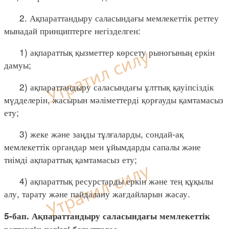
2. Ақпараттандыру саласындағы мемлекеттік реттеу
мынадай принциптерге негізделген:
1) ақпараттық қызметтер көрсету рыногының еркін
дамуы;
2) ақпараттандыру саласындағы ұлттық қауіпсіздік
мүдделерін, жасырын мәліметтерді қорғауды қамтамасыз
ету;
3) жеке және заңды тұлғаларды, сондай-ақ
мемлекеттік органдар мен ұйымдарды сапалы және
тиімді ақпараттық қамтамасыз ету;
4) ақпараттық ресурстарды еркін және тең құқылы
алу, тарату және пайдалану жағдайларын жасау.
5-бап. Ақпараттандыру саласындағы мемлекеттік
реттеудің негізгі бағыттары