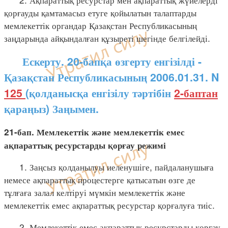
қорғауды қамтамасыз етуге қойылатын талаптарды
мемлекеттік органдар Қазақстан Республикасының
заңдарында айқындалған құзыреті шегінде белгілейді.
Ескерту. 20-бапқа өзгерту енгізілді -
Қазақстан Республикасының 2006.01.31. N
125
(қолданысқа енгізілу тәртібін
2-баптан
қараңыз) Заңымен.
21-бап. Мемлекеттік және мемлекеттік емес
ақпараттық ресурстарды қорғау режимі
1. Заңсыз қолданылуы иеленушіге, пайдаланушыға
немесе ақпараттық процестерге қатысатын өзге де
тұлғаға залал келтіруі мүмкін мемлекеттік және
мемлекеттік емес ақпараттық ресурстар қорғалуға тиіс.
2. Мемлекеттік емес ақпараттық ресурстарды қорғау