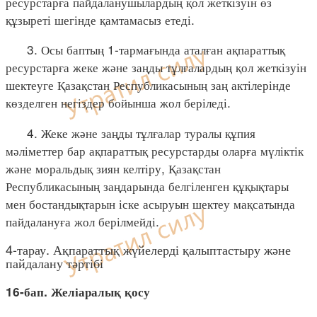
ресурстарға пайдаланушылардың қол жеткізуін өз
құзыреті шегінде қамтамасыз етеді.
3. Осы баптың 1-тармағында аталған ақпараттық
ресурстарға жеке және заңды тұлғалардың қол жеткізуін
шектеуге Қазақстан Республикасының заң актілерінде
көзделген негіздер бойынша жол беріледі.
4. Жеке және заңды тұлғалар туралы құпия
мәліметтер бар ақпараттық ресурстарды оларға мүліктік
және моральдық зиян келтіру, Қазақстан
Республикасының заңдарында белгіленген құқықтары
мен бостандықтарын іске асыруын шектеу мақсатында
пайдалануға жол берілмейді.
4-тарау. Ақпараттық жүйелерді қалыптастыру және
пайдалану тәртібі
16-бап. Желіаралық қосу