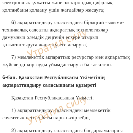
электрондық құжатты және электрондық цифрлық
қолтаңбаны қолдану үшін жағдайлар жасауға;
6) ақпараттандыру саласындағы бірыңғай ғылыми-
техникалық саясатты ақпараттық технологиялар
дамуының әлемдік деңгейін ескере отырып
қалыптастыруға және жүзеге асыруға;
7) мемлекеттік ақпараттық ресурстар мен ақпараттық
жүйелерді қорғауды ұйымдастыруға бағытталған.
6-бап. Қазақстан Республикасы Үкіметінің
ақпараттандыру саласындағы құзыреті
Қазақстан Республикасының Үкіметі:
1) ақпараттандыру саласындағы мемлекеттік
саясаттың негізгі бағыттарын әзірлейді;
2) ақпараттандыру саласындағы бағдарламаларды