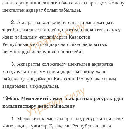
санаттары үшін шектелген басқа да ақпарат қол жеткізу
шектелген ақпарат болып табылады.
2. Ақпаратты қол жеткізу санаттарына жатқызу
тәртібін, жалпыға бірдей қолжетімді ақпаратты сақтау
және пайдалану жағдайларын Қазақстан
Республикасының заңдарына сәйкес ақпараттық
ресурстарды иеленушілер белгілейді.
3. Ақпаратты қол жеткізу шектелген ақпаратқа
жатқызу тәртібі, мұндай ақпаратты сақтау және
пайдалану жағдайлары Қазақстан Республикасының
заңдарында айқындалады.
13-бап. Мемлекеттік емес ақпараттық ресурстарды
қалыптастыру және пайдалану
1. Мемлекеттік емес ақпараттық ресурстарды жеке
және заңды тұлғалар Қазақстан Республикасының