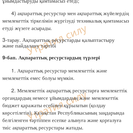
ұйымдастыруды қамтамасыз етеді;
4) ақпараттық ресурстар мен ақпараттық жүйелердің
мемлекеттік тіркелімін жүргізуді техникалық қамтамасыз
етуді жүзеге асырады.
3-тарау. Ақпараттық ресурстарды қалыптастыру
және пайдалану тәртібі
9-бап. Ақпараттық ресурстардың түрлері
1. Ақпараттық ресурстар мемлекеттік және
мемлекеттік емес болуы мүмкін.
2. Мемлекеттік ақпараттық ресурстарға мемлекеттік
органдардың немесе ұйымдардың және мемлекеттік
бюджет қаражаты есебінен құрылатын (қолдау
көрсетілетін), Қазақстан Республикасының заңдарында
белгіленген тәртіппен есепке алынуға және қорғалуға
тиіс ақпараттық ресурстары жатады.