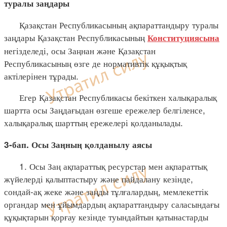
туралы заңдары
Қазақстан Республикасының ақпараттандыру туралы
заңдары Қазақстан Республикасының
Конституциясына
негізделеді, осы Заңнан және Қазақстан
Республикасының өзге де нормативтік құқықтық
актілерінен тұрады.
Егер Қазақстан Республикасы бекіткен халықаралық
шартта осы Заңдағыдан өзгеше ережелер белгіленсе,
халықаралық шарттың ережелері қолданылады.
3-бап. Осы Заңның қолданылу аясы
1. Осы Заң ақпараттық ресурстар мен ақпараттық
жүйелерді қалыптастыру және пайдалану кезінде,
сондай-ақ жеке және заңды тұлғалардың, мемлекеттік
органдар мен ұйымдардың ақпараттандыру саласындағы
құқықтарын қорғау кезінде туындайтын қатынастарды