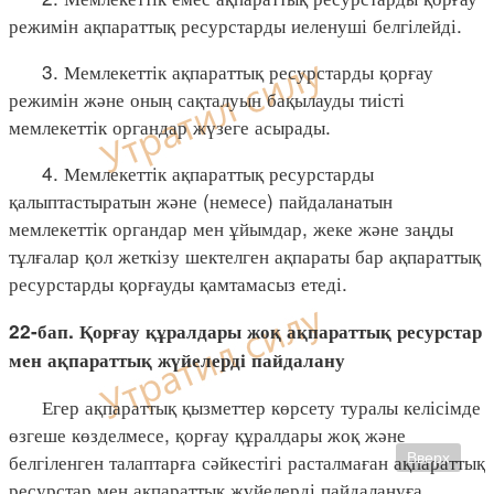
режимін ақпараттық ресурстарды иеленуші белгілейді.
3. Мемлекеттік ақпараттық ресурстарды қорғау
режимін және оның сақталуын бақылауды тиісті
мемлекеттік органдар жүзеге асырады.
4. Мемлекеттік ақпараттық ресурстарды
қалыптастыратын және (немесе) пайдаланатын
мемлекеттік органдар мен ұйымдар, жеке және заңды
тұлғалар қол жеткізу шектелген ақпараты бар ақпараттық
ресурстарды қорғауды қамтамасыз етеді.
22-бап. Қорғау құралдары жоқ ақпараттық ресурстар
мен ақпараттық жүйелерді пайдалану
Егер ақпараттық қызметтер көрсету туралы келісімде
өзгеше көзделмесе, қорғау құралдары жоқ және
белгіленген талаптарға сәйкестігі расталмаған ақпараттық
Вверх
ресурстар мен ақпараттық жүйелерді пайдалануға