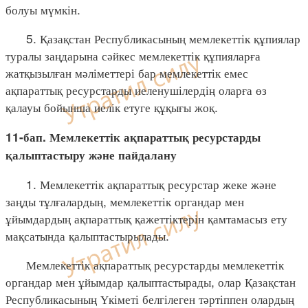
болуы мүмкін.
5. Қазақстан Республикасының мемлекеттік құпиялар
туралы заңдарына сәйкес мемлекеттік құпияларға
жатқызылған мәліметтері бар мемлекеттік емес
ақпараттық ресурстарды иеленушілердің оларға өз
қалауы бойынша иелік етуге құқығы жоқ.
11-бап. Мемлекеттік ақпараттық ресурстарды
қалыптастыру және пайдалану
1. Мемлекеттік ақпараттық ресурстар жеке және
заңды тұлғалардың, мемлекеттік органдар мен
ұйымдардың ақпараттық қажеттіктерін қамтамасыз ету
мақсатында қалыптастырылады.
Мемлекеттік ақпараттық ресурстарды мемлекеттік
органдар мен ұйымдар қалыптастырады, олар Қазақстан
Республикасының Үкіметі белгілеген тәртіппен олардың