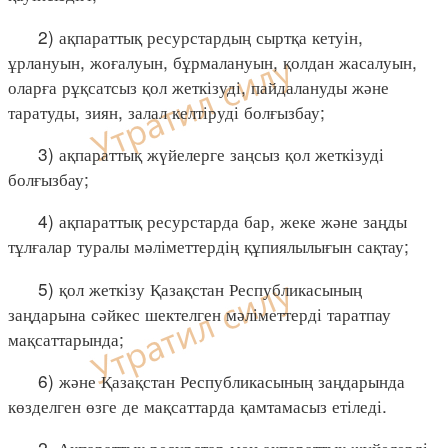
2) ақпараттық ресурстардың сыртқа кетуін,
ұрлануын, жоғалуын, бұрмалануын, қолдан жасалуын,
оларға рұқсатсыз қол жеткізуді, пайдалануды және
таратуды, зиян, залал келтіруді болғызбау;
3) ақпараттық жүйелерге заңсыз қол жеткізуді
болғызбау;
4) ақпараттық ресурстарда бар, жеке және заңды
тұлғалар туралы мәліметтердің құпиялылығын сақтау;
5) қол жеткізу Қазақстан Республикасының
заңдарына сәйкес шектелген мәліметтерді таратпау
мақсаттарында;
6) және Қазақстан Республикасының заңдарында
көзделген өзге де мақсаттарда қамтамасыз етіледі.
2. Ақпараттық ресурстар мен ақпараттық жүйелерді