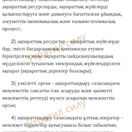
ақпараттық ресурстарды, ақпараттық жүйелерді
қалыптастыруға және дамытуға бағытталған ұйымдық,
әлеуметтік-экономикалық және ғылыми-техникалық
процесс;
2) ақпараттық ресурстар - ақпараттық жүйелерде
бар, тиісті бағдарламалық қамтамасыз етумен
біріктірілген және ақпаратты пайдаланушылардың
мүдделілігін туғызатын электрондық жүйелендірілген
ақпарат (ақпараттық деректер базалары);
3) уәкілетті орган - ақпараттандыру саласындағы
мемлекеттік саясатты іске асыруды және қызметті
мемлекеттік реттеуді жүзеге асыратын мемлекеттік
орган;
4) ақпараттандыру саласындағы ұлттық оператор -
мемлекет бірден-бір қатысушысы болып табылатын,
мемлекеттік ақпараттық ресурстар мен ақпараттық