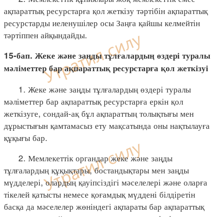
ақпараттық ресурстарға қол жеткізу тәртібін ақпараттық
ресурстарды иеленушілер осы Заңға қайшы келмейтін
тәртіппен айқындайды.
15-бап. Жеке және заңды тұлғалардың өздері туралы
мәліметтер бар ақпараттық ресурстарға қол жеткізуі
1. Жеке және заңды тұлғалардың өздері туралы
мәліметтер бар ақпараттық ресурстарға еркін қол
жеткізуге, сондай-ақ бұл ақпараттың толықтығы мен
дұрыстығын қамтамасыз ету мақсатында оны нақтылауға
құқығы бар.
2. Мемлекеттік органдар жеке және заңды
тұлғалардың құқықтары, бостандықтары мен заңды
мүдделері, олардың қауіпсіздігі мәселелері және оларға
тікелей қатысты немесе қоғамдық мүддені білдіретін
басқа да мәселелер жөніндегі ақпараты бар ақпараттық