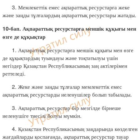
3. Мемлекеттік емес ақпараттық ресурстарға жеке
және заңды тұлғалардың ақпараттық ресурстары жатады.
10-бап. Ақпараттық ресурстарға меншік құқығы мен
өзге де құқықтар
1. Ақпараттық ресурстарға меншік құқығы мен өзге
де құқықтардың туындауы және тоқтатылуы үшін
негіздер Қазақстан Республикасының заң актілерімен
реттеледі.
2. Жеке және заңды тұлғалар мемлекеттік емес
ақпараттық ресурстарды иеленушілер болып табылады.
3. Ақпараттық ресурстар бір мезгілде бірнеше
иеленушіге тиесілі болуы мүмкін.
4. Қазақстан Республикасының заңдарында көзделген
жағдайларды қоспағанда, ақпараттық ресурстар тауар