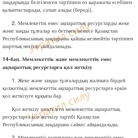
заңдарында белгіленген тәртіппен өз қаражаты есебінен
қалыптастырады, сатып алады (береді).
2. Мемлекеттік емес ақпараттық ресурстарды жеке
және заңды тұлғалар өз бетімен немесе Қазақстан
Республикасының заңдарына қайшы келмейтін тәртіппен
шарттық негізде пайдаланады.
14-бап. Мемлекеттік және мемлекеттік емес
ақпараттық ресурстарға қол жеткізу
1. Жеке және заңды тұлғалардың жалпыға бірдей
қолжетімді мемлекеттік ақпараттық ресурстарға еркін
қол жеткізуге құқығы бар.
Қол жеткізу шектелген мемлекеттік ақпараттық
ресурстарға қол жеткізу тәртібі Қазақстан
Республикасының заңдарына сәйкес айқындалады.
2. Мемлекеттік құпиялары жоқ мемлекеттік емес