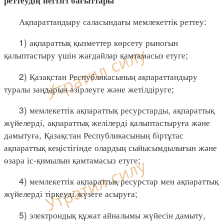
Ақпараттандыру саласындағы мемлекеттік реттеу:
1) ақпараттық қызметтер көрсету рыногын
қалыптастыру үшін жағдайлар қамтамасыз етуге;
2) Қазақстан Республикасының ақпараттандыру
туралы заңдарын әзірлеуге және жетілдіруге;
3) мемлекеттік ақпараттық ресурстарды, ақпараттық
жүйелерді, ақпараттық желілерді қалыптастыруға және
дамытуға, Қазақстан Республикасының біртұтас
ақпараттық кеңістігінде олардың сыйысымдылығын және
өзара іс-қимылын қамтамасыз етуге;
4) мемлекеттік ақпараттық ресурстар мен ақпараттық
жүйелерді тіркеуді жүзеге асыруға;
5) электрондық құжат айналымы жүйесін дамыту,