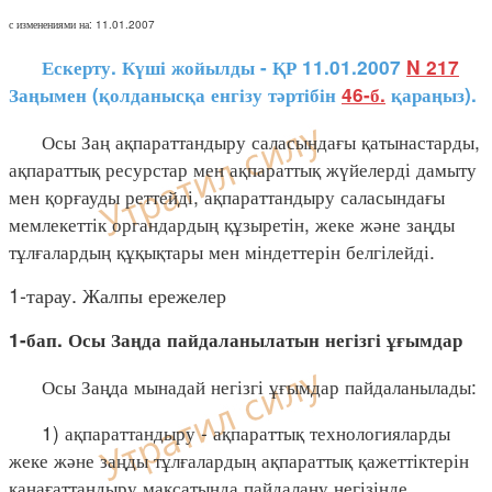
с изменениями на: 11.01.2007
Ескерту. Күші жойылды - ҚР 11.01.2007
N 217
Заңымен (қолданысқа енгізу тәртібін
46-б.
қараңыз).
Осы Заң ақпараттандыру саласындағы қатынастарды,
ақпараттық ресурстар мен ақпараттық жүйелерді дамыту
мен қорғауды реттейді, ақпараттандыру саласындағы
мемлекеттік органдардың құзыретін, жеке және заңды
тұлғалардың құқықтары мен міндеттерін белгілейді.
1-тарау. Жалпы ережелер
1-бап. Осы Заңда пайдаланылатын негізгі ұғымдар
Осы Заңда мынадай негізгі ұғымдар пайдаланылады:
1) ақпараттандыру - ақпараттық технологияларды
жеке және заңды тұлғалардың ақпараттық қажеттіктерін
қанағаттандыру мақсатында пайдалану негізінде