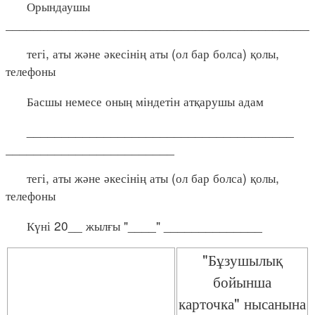
Орындаушы
____________________________________________
тегі, аты және әкесінің аты (ол бар болса) қолы,
телефоны
Басшы немесе оның міндетін атқарушы адам
______________________________________
________________________
тегі, аты және әкесінің аты (ол бар болса) қолы,
телефоны
Күні 20__ жылғы "____" ______________
"Бұзушылық
бойынша
карточка" нысанына