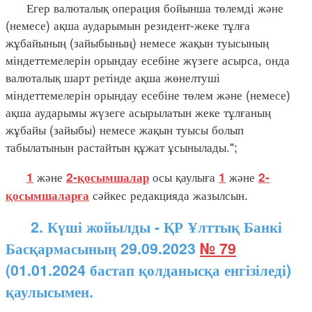
Егер валюталық операция бойынша төлемді және
(немесе) ақша аударымын резидент-жеке тұлға
жұбайының (зайыбының) немесе жақын туысының
міндеттемелерін орындау есебіне жүзеге асырса, онда
валюталық шарт ретінде ақша жөнелтуші
міндеттемелерін орындау есебіне төлем және (немесе)
ақша аударымы жүзеге асырылатын жеке тұлғаның
жұбайы (зайыбы) немесе жақын туысы болып
табылатынын растайтын құжат ұсынылады.";
және
осы қаулыға
және
1
2-қосымшалар
1
2-
сәйкес редакцияда жазылсын.
қосымшаларға
2. Күші жойылды - ҚР Ұлттық Банкі
Басқармасының 29.09.2023
№ 79
(01.01.2024 бастап қолданысқа енгізіледі)
қаулысымен.