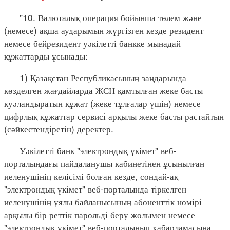
"10. Валюталық операция бойынша төлем және
(немесе) ақша аударымын жүргізген кезде резидент
немесе бейрезидент уәкілетті банкке мынадай
құжаттарды ұсынады:
1) Қазақстан Республикасының заңдарында
көзделген жағдайларда ЖСН қамтылған жеке басты
куәландыратын құжат (жеке тұлғалар үшін) немесе
цифрлық құжаттар сервисі арқылы жеке басты растайтын
(сәйкестендіретін) деректер.
Уәкілетті банк "электрондық үкімет" веб-
порталындағы пайдаланушы кабинетінен ұсынылған
иеленушінің келісімі болған кезде, сондай-ақ
"электрондық үкімет" веб-порталында тіркелген
иеленушінің ұялы байланысының абоненттік нөмірі
арқылы бір реттік парольді беру жолымен немесе
"электрондық үкімет" веб-порталының хабарламасына