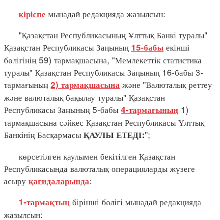
мынадай редакцияда жазылсын:
кіріспе
"Қазақстан Республикасының Ұлттық Банкі туралы"
Қазақстан Республикасы Заңының
екінші
15-бабы
бөлігінің 59) тармақшасына, "Мемлекеттік статистика
туралы" Қазақстан Республикасы Заңының 16-бабы 3-
тармағының
және "Валюталық реттеу
2) тармақшасына
және валюталық бақылау туралы" Қазақстан
Республикасы Заңының 5-бабы
1)
4-тармағының
тармақшасына сәйкес Қазақстан Республикасы Ұлттық
Банкінің Басқармасы
";
ҚАУЛЫ
ЕТЕДІ:
көрсетілген қаулымен бекітілген Қазақстан
Республикасында валюталық операцияларды жүзеге
асыру
:
қағидаларында
бірінші бөлігі мынадай редакцияда
1-тармақтың
жазылсын: