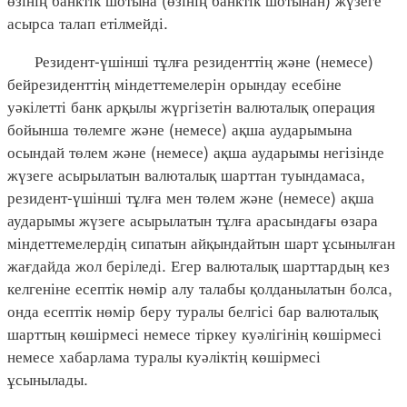
асырса талап етілмейді.
Резидент-үшінші тұлға резиденттің және (немесе)
бейрезиденттің міндеттемелерін орындау есебіне
уәкілетті банк арқылы жүргізетін валюталық операция
бойынша төлемге және (немесе) ақша аударымына
осындай төлем және (немесе) ақша аударымы негізінде
жүзеге асырылатын валюталық шарттан туындамаса,
резидент-үшінші тұлға мен төлем және (немесе) ақша
аударымы жүзеге асырылатын тұлға арасындағы өзара
міндеттемелердің сипатын айқындайтын шарт ұсынылған
жағдайда жол беріледі. Егер валюталық шарттардың кез
келгеніне есептік нөмір алу талабы қолданылатын болса,
онда есептік нөмір беру туралы белгісі бар валюталық
шарттың көшірмесі немесе тіркеу куәлігінің көшірмесі
немесе хабарлама туралы куәліктің көшірмесі
ұсынылады.