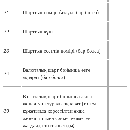
21
Шарттың нөмірі (атауы, бар болса)
22
Шарттың күні
23
Шарттың есептік нөмірі (бар болса)
Валюталық шарт бойынша өзге
24
ақпарат (бар болса)
Валюталық шарт бойынша ақша
жөнелтуші туралы ақпарат (төлем
30
құжатында көрсетілген ақша
жөнелтушімен сәйкес келмеген
жағдайда толтырылады)