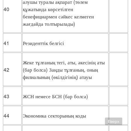
алушы туралы ақпарат (төлем
40
құжатында көрсетілген
бенефициармен сәйкес келмеген
жағдайда толтырылады)
41
Резиденттік белгісі
Жеке тұлғаның тегі, аты, әкесінің аты
42
(бар болса) Заңды тұлғаның, оның
филиалының (өкілдігінің) атауы
43
ЖСН немесе БСН (бар болса)
44
Экономика секторының коды
Вверх