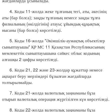
жағдайларда ұсынылады.
4. Коды 11-жолда жеке тұлғаның тегі, аты, әкесінің
аты (бар болса); заңды тұлғаның немесе заңды тұлға
филиалының (өкілдігінің) атауы; ұйымдық-құқықтық
нысаны (бар болса) көрсетіледі.
5. Коды 16-жолда "Әкімшілік-аумақтық объектілер
сыныптауышы" ҚР МС 11 Қазақстан Республикасының
мемлекеттік сыныптауышына сәйкес облыс кодының
алғашқы 2 цифры көрсетіледі.
6. Коды 21, 22 және 23-жолдар құжаттар немесе
ақпарат беру мерзімдері бұзылған жағдайларда
толтырылмайды.
7. Коды 21-жолда валюталық заңнаманы бұза
отырып валюталық операция жүргізілген күн көрсетіледі.
8. Коды 22-жолда валюталық заңнаманы бұза