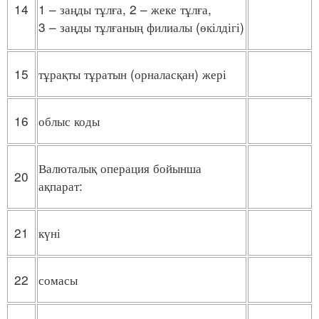
14
1 – заңды тұлға, 2 – жеке тұлға,
3 – заңды тұлғаның филиалы (өкілдігі)
15
тұрақты тұратын (орналасқан) жері
16
облыс коды
Валюталық операция бойынша
20
ақпарат:
21
күні
22
сомасы