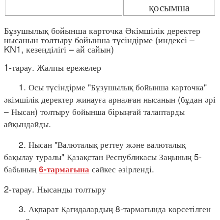
қосымша
Бұзушылық бойынша карточка Әкімшілік деректер
нысанын толтыру бойынша түсіндірме (индексі –
KN1, кезеңділігі – ай сайын)
1-тарау. Жалпы ережелер
1. Осы түсіндірме "Бұзушылық бойынша карточка"
әкімшілік деректер жинауға арналған нысанын (бұдан әрі
– Нысан) толтыру бойынша бірыңғай талаптарды
айқындайды.
2. Нысан "Валюталық реттеу және валюталық
бақылау туралы" Қазақстан Республикасы Заңының 5-
бабының
сәйкес әзірленді.
6-тармағына
2-тарау. Нысанды толтыру
3. Ақпарат Қағидалардың 8-тармағында көрсетілген