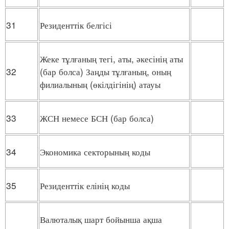
31
Резиденттік белгісі
Жеке тұлғаның тегі, аты, әкесінің аты
32
(бар болса) Заңды тұлғаның, оның
филиалының (өкілдігінің) атауы
33
ЖСН немесе БСН (бар болса)
34
Экономика секторының коды
35
Резиденттік елінің коды
Валюталық шарт бойынша ақша