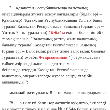
"1. Қазақстан Республикасында валюталық
операцияларды жүзеге асыру қағидалары (бұдан әрі –
Қағидалар) "Қазақстан Республикасының Ұлттық Банкі
туралы" Қазақстан Республикасы Заңының (бұдан әрі –
Ұлттық Банк туралы заң)
екінші бөлігінің 59)
15-бабы
тармақшасына, "Валюталық реттеу және валюталық
бақылау туралы" Қазақстан Республикасы Заңының
(бұдан әрі – Валюталық реттеу және валюталық бақылау
туралы заң) 5-бабы
1) тармақшасына
4-тармағының
сәйкес әзірленді және резиденттер мен
бейрезиденттердің Қазақстан Республикасында
валюталық операцияларды жүзеге асыру тәртібін
айқындайды.";
мынадай мазмұндағы 8-1-тармақпен толықтырылсын:
"8-1. Уәкілетті банк Нормативтік құқықтық актілерді
мемлекеттік тіркеу тізілімінде № 18544 болып тіркелген