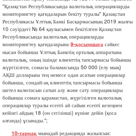
"Қазақстан Республикасында валюталық операцияларды
мониторингтеу қағидаларын бекіту туралы" Қазақстан
Республикасы Ұлттық Банкі Басқармасының 2019 жылғы
10 сәуірдегі № 64 қаулысымен бекітілген Қазақстан
Республикасында валюталық операцияларды
мониторингтеу қағидаларына
сәйкес
9-қосымшаға
нысан бойынша Ұлттық Банктің орталық аппаратына
валюталық, оның ішінде клиенттің тапсырмасы бойынша
жүргізілген, сомасы баламасында 50 000 (елу мың)
АҚШ долларына тең немесе одан асатын операциялар
бойынша, сондай-ақ клиенттің тапсырмасы бойынша
шетел валютасын сатып алу және сату операциялары
бойынша сомаға қарамастан, жүргізілген валюталық
операциялар туралы есепті ай сайын есепті кезеңнен
кейінгі айдың 18 (он сегізінші) күніне дейін (қоса
алғанда) ұсынады.";
мынадай редакцияда жазылсын:
10-тармақ