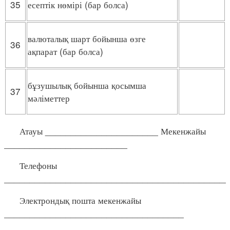
35
есептік нөмірі (бар болса)
валюталық шарт бойынша өзге
36
ақпарат (бар болса)
бұзушылық бойынша қосымша
37
мәліметтер
Атауы ______________________ Мекенжайы
________________________
Телефоны
____________________________________________
Электрондық пошта мекенжайы
___________________________________