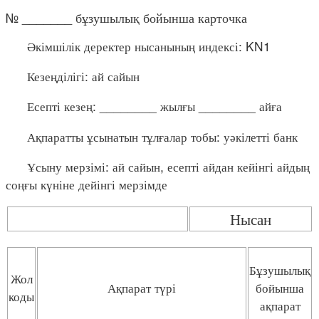
№ _______ бұзушылық бойынша карточка
Әкімшілік деректер нысанының индексі: KN1
Кезеңділігі: ай сайын
Есепті кезең: ________ жылғы ________ айға
Ақпаратты ұсынатын тұлғалар тобы: уәкілетті банк
Ұсыну мерзімі: ай сайын, есепті айдан кейінгі айдың
соңғы күніне дейінгі мерзімде
Нысан
Бұзушылық
Жол
Ақпарат түрі
бойынша
коды
ақпарат