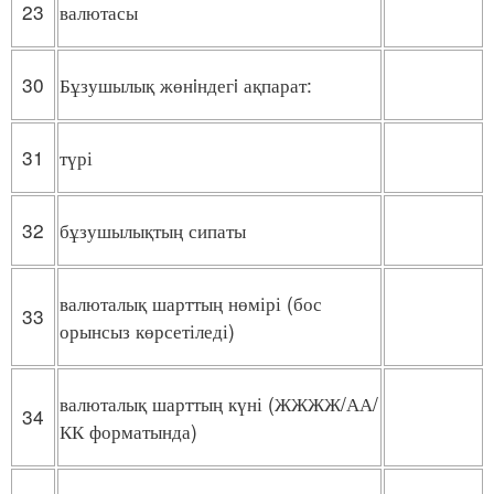
23
валютасы
30
Бұзушылық жөнiндегi ақпарат:
31
түрі
32
бұзушылықтың сипаты
валюталық шарттың нөмірі (бос
33
орынсыз көрсетіледі)
валюталық шарттың күні (ЖЖЖЖ/АА/
34
КК форматында)