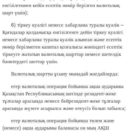
енгізілгеннен кейін есептік нөмір берілген валюталық
шарт үшін);
6) тіркеу куәлігі немесе хабарлама туралы куәлік –
Қағидалар қолданысқа енгізілгенге дейін тіркеу куәлігі
немесе хабарлама туралы куәлік алынған және есептік
нөмір берілмеген капитал қозғалысы жөніндегі есептік
тіркеуге жататын валюталық шарттар немесе шетелдік
банктердегі шоттар үшін.
Валюталық шартты ұсыну мынадай жағдайларда:
егер валюталық операция бойынша ақша аударымы
Қазақстан Республикасының шегінде резидент-жеке
тұлғалар арасында немесе бейрезидент-жеке тұлғалар
арасында жүзеге асырылса және өтеусіз болып табылса;
егер валюталық операция бойынша төлем және
(немесе) ақша аударымы баламасы он мың АҚШ