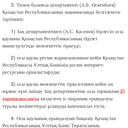
3. Төлем балансы департаменті (А.Б. Өскенбаев)
Қазақстан Республикасының заңнамасында белгіленген
тәртіппен:
1) Заң департаментімен (А.С. Касенов) бірлесіп осы
қаулыны Қазақстан Республикасының Әділет
министрлігінде мемлекеттік тіркеуді;
2) осы қаулы ресми жарияланғаннан кейін Қазақстан
Республикасы Ұлттық Банкінің ресми интернет-
ресурсына орналастыруды;
3) осы қаулы мемлекеттік тіркелгеннен кейін он
жұмыс күні ішінде Заң департаментіне осы тармақтың
2)
көзделген іс-шараның орындалуы
тармақшасында
туралы мәліметтерді ұсынуды қамтамасыз етсін.
4. Осы қаулының орындалуын бақылау Қазақстан
Республикасының Ұлттық Банкі Төрағасының