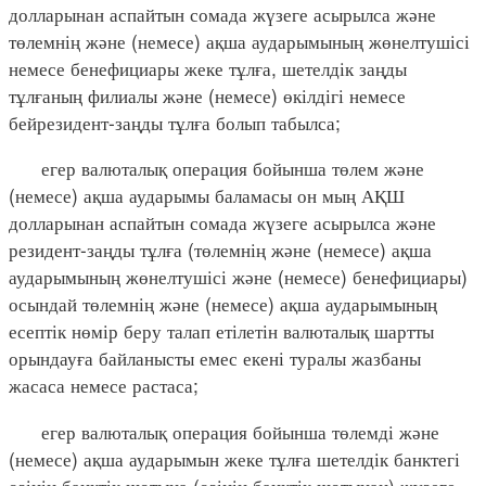
долларынан аспайтын сомада жүзеге асырылса және
төлемнің және (немесе) ақша аударымының жөнелтушісі
немесе бенефициары жеке тұлға, шетелдік заңды
тұлғаның филиалы және (немесе) өкілдігі немесе
бейрезидент-заңды тұлға болып табылса;
егер валюталық операция бойынша төлем және
(немесе) ақша аударымы баламасы он мың АҚШ
долларынан аспайтын сомада жүзеге асырылса және
резидент-заңды тұлға (төлемнің және (немесе) ақша
аударымының жөнелтушісі және (немесе) бенефициары)
осындай төлемнің және (немесе) ақша аударымының
есептік нөмір беру талап етілетін валюталық шартты
орындауға байланысты емес екені туралы жазбаны
жасаса немесе растаса;
егер валюталық операция бойынша төлемді және
(немесе) ақша аударымын жеке тұлға шетелдік банктегі
өзінің банктік шотына (өзінің банктік шотынан) жүзеге