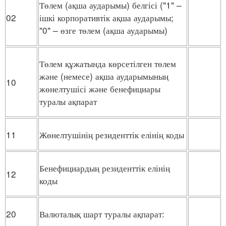
Төлем (ақша аударымы) белгісі ("1" –
02
ішкі корпоративтік ақша аударымы;
"0" – өзге төлем (ақша аударымы)
Төлем құжатында көрсетілген төлем
және (немесе) ақша аударымының
10
жөнелтушісі және бенефициары
туралы ақпарат
11
Жөнелтушінің резиденттік елінің коды
Бенефициардың резиденттік елінің
12
коды
20
Валюталық шарт туралы ақпарат: