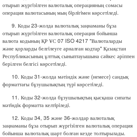
отырып жүргiзiлген валюталық операцияның сомасы
операция валютасының мың бiрлiгiмен көрсетiледi.
9. Коды 23-жолда валюталық заңнаманы бұза
отырып жүргiзiлген валюталық операция бойынша
валюта кодының ҚР ҰС 07 ISO 4217 "Валюталарды
және қорларды белгiлеуге арналған кодтар" Қазақстан
Республикасының ұлттық сыныптауышына сәйкес әріппен
берілген белгісі көрсетiледi.
10. Коды 31-жолда мәтіндік және (немесе) сандық
форматтағы бұзушылықтың түрi көрсетiледi.
11. Коды 32-жолда бұзушылықтың қысқаша сипаты
мәтiндiк форматта келтiрiледi.
12. Коды 34, 35 және 36-жолдар валюталық
заңнаманы бұза отырып жүргiзiлген валюталық операция
бойынша валюталық шарт болған кезде толтырылады.