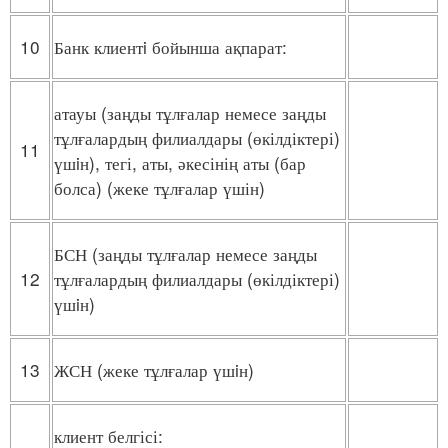
10
Банк клиентi бойынша ақпарат:
атауы (заңды тұлғалар немесе заңды
тұлғалардың филиалдары (өкілдіктері)
11
үшiн), тегі, аты, әкесінің аты (бар
болса) (жеке тұлғалар үшін)
БСН (заңды тұлғалар немесе заңды
12
тұлғалардың филиалдары (өкілдіктері)
үшiн)
13
ЖСН (жеке тұлғалар үшiн)
клиент белгісі: