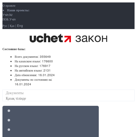
О проекте
Наши проекты:
Учёт.kz
ПОБ.Учёт
Рус
|
Қаз
|
Eng
Состояние базы:
Всего документов:
355649
На казахском языке:
176600
На русском языке:
176917
На английском языке:
2131
Дата обновления:
16.01.2024
Документы по состоянию на:
16.01.2024
Документы
Қазақ тілінде