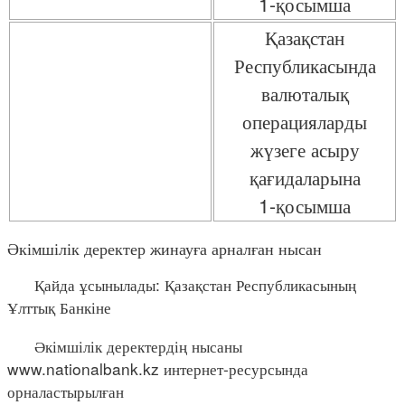
1-қосымша
Қазақстан
Республикасында
валюталық
операцияларды
жүзеге асыру
қағидаларына
1-қосымша
Әкімшілік деректер жинауға арналған нысан
Қайда ұсынылады: Қазақстан Республикасының
Ұлттық Банкіне
Әкімшілік деректердің нысаны
www.nationalbank.kz интернет-ресурсында
орналастырылған