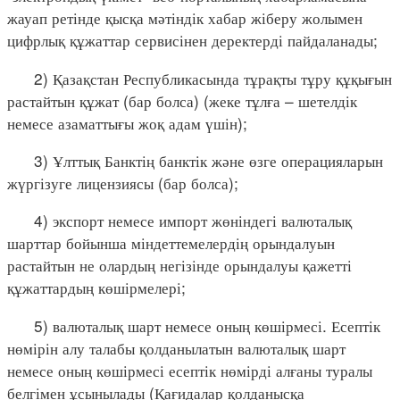
жауап ретінде қысқа мәтіндік хабар жіберу жолымен
цифрлық құжаттар сервисінен деректерді пайдаланады;
2) Қазақстан Республикасында тұрақты тұру құқығын
растайтын құжат (бар болса) (жеке тұлға – шетелдік
немесе азаматтығы жоқ адам үшін);
3) Ұлттық Банктің банктік және өзге операцияларын
жүргізуге лицензиясы (бар болса);
4) экспорт немесе импорт жөніндегі валюталық
шарттар бойынша міндеттемелердің орындалуын
растайтын не олардың негізінде орындалуы қажетті
құжаттардың көшірмелері;
5) валюталық шарт немесе оның көшірмесі. Есептік
нөмірін алу талабы қолданылатын валюталық шарт
немесе оның көшірмесі есептік нөмірді алғаны туралы
белгімен ұсынылады (Қағидалар қолданысқа