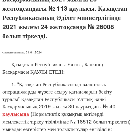
желтоқсандағы № 113 қаулысы. Қазақстан
Республикасының Әділет министрлігінде
2021 жылғы 24 желтоқсанда № 26008
болып тіркелді.
с изменениями на: 01.01.2024
Қазақстан Республикасы Ұлттық Банкінің
Басқармасы ҚАУЛЫ ЕТЕДІ:
1. "Қазақстан Республикасында валюталық
операцияларды жүзеге асыру қағидаларын бекіту
туралы" Қазақстан Республикасы Ұлттық Банкі
Басқармасының 2019 жылғы 30 наурыздағы № 40
(Нормативтік құқықтық актілерді
қаулысына
мемлекеттік тіркеу тізілімінде № 18512 болып тіркелген)
мынадай өзгерістер мен толықтырулар енгізілсін: