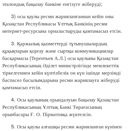
эталондық бақылау банкіне енгізуге жіберуді;
3) осы қаулы ресми жарияланғаннан кейін оны
Қазақстан Республикасы Ұлттық Банкінің ресми
интернет-ресурсына орналастыруды қамтамасыз етсін.
3. Қаржылық қызметтерді тұтынушылардың
құқықтарын қорғау және сыртқы коммуникациялар
басқармасы (Терентьев А.Л.) осы қаулыны Қазақстан
Республикасының Әділет министрлігінде мемлекеттік
тіркелгеннен кейін күнтізбелік он күн ішінде мерзімді
баспасөз басылымдарына ресми жариялауға жіберуді
қамтамасыз етсін.
4. Осы қаулының орындалуын бақылау Қазақстан
Республикасының Ұлттық Банкі Төрағасының
орынбасары Ғ. О. Пірматовқа жүктелсін.
5. Осы қаулы алғашқы ресми жарияланған күнінен