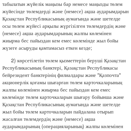
табылатын жүйелік маңызы бар немесе маңызды төлем
жүйесінде төлемдерді және (немесе) ақша аударымдарын
Қазақстан Республикасының аумағында және шетелде
осы төлем жүйесі арқылы жүргізілген төлемдердің және
(немесе) ақша аударымдарының жалпы көлемінен
жиырма бес пайыздан кем емес көлемінде жыл бойы
жүзеге асыруды қамтамасыз еткен кезде;
2) көрсетілетін төлем қызметтерін беруші Қазақстан
Республикасының банктері, Қазақстан Республикасы
бейрезидент банктерінің филиалдары және "Қазпочта"
акционерлік қоғамы шығарған төлем карточкаларының
жалпы көлемінен жиырма бес пайыздан кем емес
көлемінде төлем карточкаларын шығару бойынша және
Қазақстан Республикасының аумағында және шетелде
жыл бойы төлем карточкаларын пайдалана отырып
жасалған төлемдердің және (немесе) ақша
аударымдарының (операцияларының) жалпы көлемінен