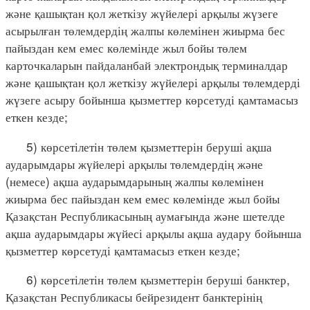
және қашықтан қол жеткізу жүйелері арқылы жүзеге
асырылған төлемдердің жалпы көлемінен жиырма бес
пайыздан кем емес көлемінде жыл бойы төлем
карточкаларын пайдаланбай электрондық терминалдар
және қашықтан қол жеткізу жүйелері арқылы төлемдерді
жүзеге асыру бойынша қызметтер көрсетуді қамтамасыз
еткен кезде;
5) көрсетілетін төлем қызметтерін беруші ақша
аударымдары жүйелері арқылы төлемдердің және
(немесе) ақша аударымдарының жалпы көлемінен
жиырма бес пайыздан кем емес көлемінде жыл бойы
Қазақстан Республикасының аумағында және шетелде
ақша аударымдары жүйесі арқылы ақша аудару бойынша
қызметтер көрсетуді қамтамасыз еткен кезде;
6) көрсетілетін төлем қызметтерін беруші банктер,
Қазақстан Республикасы бейрезидент банктерінің