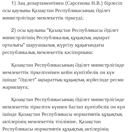
1) Заң департаментімен (Сәрсенова Н.В.) бірлесіп
осы қаулыны Қазақстан Республикасының Әділет
министрлігінде мемлекеттік тіркеуді;
2) осы қаулыны "Қазақстан Республикасы Әділет
министрлігінің Республикалық құқықтық ақпарат
орталығы" шаруашылық жүргізу құқығындағы
республикалық мемлекеттік кәсіпорнына:
Қазақстан Республикасының Әділет министрлігінде
мемлекеттік тіркелгенінен кейін күнтізбелік он күн
ішінде "Әділет" ақпараттық-құқықтық жүйесінде ресми
жариялауға;
Қазақстан Республикасының Әділет министрлігінде
мемлекеттік тіркелген күннен бастап күнтізбелік он күн
ішінде Қазақстан Республикасы нормативтік құқықтық
актілерінің мемлекеттік тізіліміне, Қазақстан
Республикасы нормативтік құқықтық актілерінің