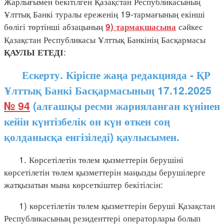
Жарлығымен бекітілген Қазақстан Республикасының
Ұлттық Банкі туралы ереженің 19-тармағының екінші
бөлігі төртінші абзацының
сәйкес
9) тармақшасына
Қазақстан Республикасы Ұлттық Банкінің Басқармасы
:
ҚАУЛЫ ЕТЕДІ
Ескерту. Кіріспе жаңа редакцияда - ҚР
Ұлттық Банкі Басқармасының 17.12.2025
№ 94
(алғашқы ресми жарияланған күнінен
кейін күнтізбелік он күн өткен соң
қолданысқа енгізіледі) қаулысымен.
1. Көрсетілетін төлем қызметтерін берушіні
көрсетілетін төлем қызметтерін маңызды берушілерге
жатқызатын мына көрсеткіштер бекітілсін:
1) көрсетілетін төлем қызметтерін беруші Қазақстан
Республикасының резиденттері операторлары болып