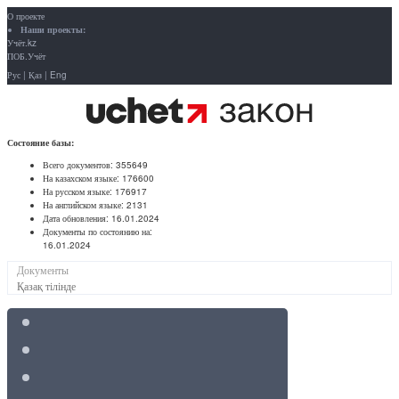
О проекте
Наши проекты:
Учёт.kz
ПОБ.Учёт
Рус
|
Қаз
|
Eng
Состояние базы:
Всего документов:
355649
На казахском языке:
176600
На русском языке:
176917
На английском языке:
2131
Дата обновления:
16.01.2024
Документы по состоянию на:
16.01.2024
Документы
Қазақ тілінде