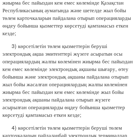
жиырма бес пайыздан кем емес көлемінде Қазақстан
Республикасының аумағында және шетелде жыл бойы
төлем карточкаларын пайдалана отырып операцияларды
өңдеу бойынша қызметтер көрсетуді қамтамасыз еткен
кезде;
3) көрсетілетін төлем қызметтерін беруші
электрондық ақша эмитенттері жүзеге асыратын осы
операциялардың жалпы көлемінен жиырма бес пайыздан
кем емес көлемінде электрондық ақшаны шығару, өтеу
бойынша және электрондық ақшаны пайдалана отырып
жыл бойы жасалған операциялардың жалпы көлемінен
жиырма бес пайыздан кем емес көлемінде жыл бойы
электрондық ақшаны пайдалана отырып жүзеге
асырылған операцияларды өңдеу бойынша қызметтер
көрсетуді қамтамасыз еткен кезде;
4) көрсетілетін төлем қызметтерін беруші төлем
карточкаларын пайдаланбай электрондық терминалдар