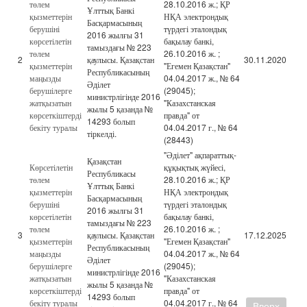
төлем
28.10.2016 ж.; ҚР
Ұлттық Банкі
қызметтерін
НҚА электрондық
Басқармасының
берушіні
түрдегі эталондық
2016 жылғы 31
көрсетілетін
бақылау банкі,
тамыздағы № 223
төлем
26.10.2016 ж. ;
2
қаулысы. Қазақстан
30.11.2020
қызметтерін
"Егемен Қазақстан"
Республикасының
маңызды
04.04.2017 ж., № 64
Әділет
берушілерге
(29045);
министрлігінде 2016
жатқызатын
"Казахстанская
жылы 5 қазанда №
көрсеткіштерді
правда" от
14293 болып
бекіту туралы
04.04.2017 г., № 64
тіркелді.
(28443)
"Әділет" ақпараттық-
Қазақстан
Көрсетілетін
құқықтық жүйесі,
Республикасы
төлем
28.10.2016 ж.; ҚР
Ұлттық Банкі
қызметтерін
НҚА электрондық
Басқармасының
берушіні
түрдегі эталондық
2016 жылғы 31
көрсетілетін
бақылау банкі,
тамыздағы № 223
төлем
26.10.2016 ж. ;
3
қаулысы. Қазақстан
17.12.2025
қызметтерін
"Егемен Қазақстан"
Республикасының
маңызды
04.04.2017 ж., № 64
Әділет
берушілерге
(29045);
министрлігінде 2016
жатқызатын
"Казахстанская
жылы 5 қазанда №
көрсеткіштерді
правда" от
14293 болып
бекіту туралы
04.04.2017 г., № 64
Вверх