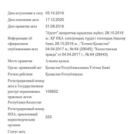
Дата вступления в силу
05.10.2016
Дата изменения акта
17.12.2025
Дата принятия акта
31.08.2016
"Әділет" ақпараттық-құқықтық жүйесі, 28.10.2016
Информация об
ж.; ҚР НҚА электрондық түрдегі эталондық бақылау
официальном
банкі, 26.10.2016 ж. ; "Егемен Қазақстан"
опубликовании акта
04.04.2017 ж., № 64 (29045); "Казахстанская
правда" от 04.04.2017 г., № 64 (28443)
Место принятия
Алматы қаласы
Орган, принявший акт
Қазақстан Республикасының Ұлттық Банкі
Регион действия
Қазақстан Республикасы
Регистрационный номер
акта в Государственном
реестре нормативных
106652
правовых актов
Республики Казахстан
Регистрационный номер
НПА, присвоенный
223
нормотворческим
органом
Статус акта