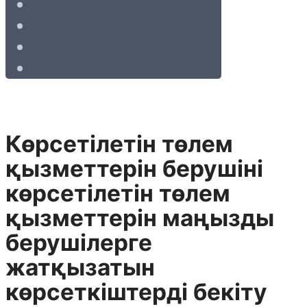
Көрсетілетін төлем
қызметтерін берушіні
көрсетілетін төлем
қызметтерін маңызды
берушілерге
жатқызатын
көрсеткіштерді бекіту