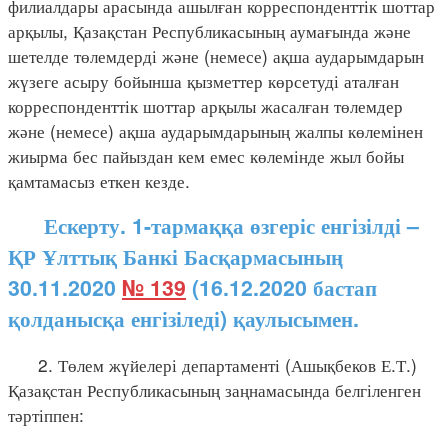
филиалдары арасында ашылған корреспонденттік шоттар
арқылы, Қазақстан Республикасының аумағында және
шетелде төлемдерді және (немесе) ақша аударымдарын
жүзеге асыру бойынша қызметтер көрсетуді аталған
корреспонденттік шоттар арқылы жасалған төлемдер
және (немесе) ақша аударымдарының жалпы көлемінен
жиырма бес пайыздан кем емес көлемінде жыл бойы
қамтамасыз еткен кезде.
Ескерту. 1-тармаққа өзгеріс енгізілді –
ҚР Ұлттық Банкі Басқармасының
30.11.2020
№ 139
(16.12.2020 бастап
қолданысқа енгізіледі) қаулысымен.
2. Төлем жүйелері департаменті (Ашықбеков Е.Т.)
Қазақстан Республикасының заңнамасында белгіленген
тәртіппен: