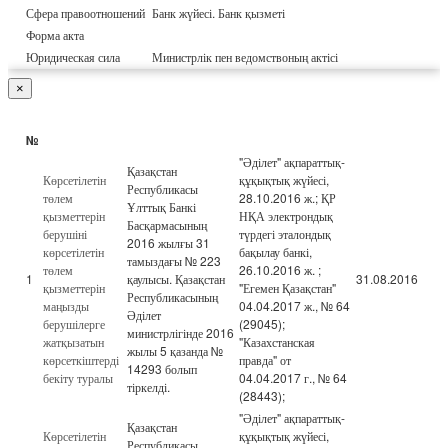
Сфера правоотношений
Банк жүйесі. Банк қызметі
Форма акта
Юридическая сила
Министрлік пен ведомствоның актісі
×
№
"Әділет" ақпараттық-
Қазақстан
Көрсетілетін
құқықтық жүйесі,
Республикасы
төлем
28.10.2016 ж.; ҚР
Ұлттық Банкі
қызметтерін
НҚА электрондық
Басқармасының
берушіні
түрдегі эталондық
2016 жылғы 31
көрсетілетін
бақылау банкі,
тамыздағы № 223
төлем
26.10.2016 ж. ;
1
қаулысы. Қазақстан
31.08.2016
қызметтерін
"Егемен Қазақстан"
Республикасының
маңызды
04.04.2017 ж., № 64
Әділет
берушілерге
(29045);
министрлігінде 2016
жатқызатын
"Казахстанская
жылы 5 қазанда №
көрсеткіштерді
правда" от
14293 болып
бекіту туралы
04.04.2017 г., № 64
тіркелді.
(28443);
"Әділет" ақпараттық-
Қазақстан
Көрсетілетін
құқықтық жүйесі,
Республикасы