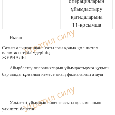
операцияларын
ұйымдастыру
қағидаларына
11-қосымша
Нысан
Сатып алынған және сатылған қолма-қол шетел
валютасы тізілімдерінің
ЖУРНАЛЫ
Айырбастау операцияларын ұйымдастыруға құқығы
бар заңды тұлғаның немесе оның филиалының атауы
____________________________________________
Уәкілетті ұйымның лицензиясына қосымшаның/
уәкілетті банктің