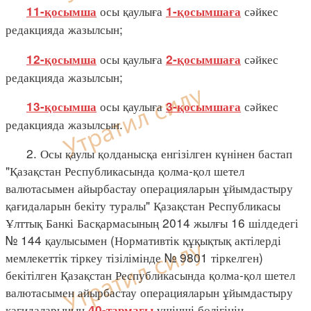
осы қаулыға
сәйкес
11-қосымша
1-қосымшаға
редакцияда жазылсын;
осы қаулыға
сәйкес
12-қосымша
2-қосымшаға
редакцияда жазылсын;
осы қаулыға
сәйкес
13-қосымша
3-қосымшаға
редакцияда жазылсын.
2. Осы қаулы қолданысқа енгізілген күнінен бастап
"Қазақстан Республикасында қолма-қол шетел
валютасымен айырбастау операцияларын ұйымдастыру
қағидаларын бекіту туралы" Қазақстан Республикасы
Ұлттық Банкі Басқармасының 2014 жылғы 16 шілдедегі
№ 144 қаулысымен (Нормативтік құқықтық актілерді
мемлекеттік тіркеу тізілімінде № 9801 тіркелген)
бекітілген Қазақстан Республикасында қолма-қол шетел
валютасымен айырбастау операцияларын ұйымдастыру
қағидаларының
үшінші бөлігінің
40-тармағы