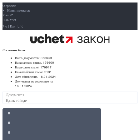
О проекте
Наши проекты:
Учёт.kz
ПОБ.Учёт
Рус
|
Қаз
|
Eng
Состояние базы:
Всего документов:
355649
На казахском языке:
176600
На русском языке:
176917
На английском языке:
2131
Дата обновления:
16.01.2024
Документы по состоянию на:
16.01.2024
Документы
Қазақ тілінде