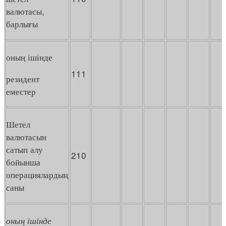
валютасы,
барлығы
оның ішінде
111
резидент
еместер
Шетел
валютасын
сатып алу
210
бойынша
операциялардың
саны
оның
ішінде