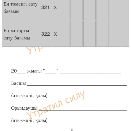
Ең төменгі сату
321
Х
бағамы
Ең жоғарғы
322
Х
сату бағамы
20___ жылғы "____" _____________________
Басшы __________________________________
(аты-жөні, қолы)
Орындаушы ______________________________
(аты-жөні, қолы)