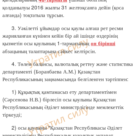
қолданылуы 2016 жылғы 31 желтоқсанға дейін (қоса
алғанда) тоқтатыла тұрсын.
3. Уәкілетті ұйымдар осы қаулы алғаш рет ресми
жарияланған күнінен кейін бір ай ішінде өздерінің
қызметін осы қаулының 1-тармағының
он бірінші
абзацының талаптарына сәйкес келтірсін.
4. Төлем балансы, валюталық реттеу және статистика
департаменті (Боранбаева А.М.) Қазақстан
Республикасының заңнамасында белгіленген тәртіппен:
1) Құқықтық қамтамасыз ету департаментімен
(Сәрсенова Н.В.) бірлесіп осы қаулыны Қазақстан
Республикасының Әділет министрлігінде мемлекеттік
тіркеуді;
2) осы қаулыны "Қазақстан Республикасы Әділет
министрлігінің Республикалық құқықтық ақпарат