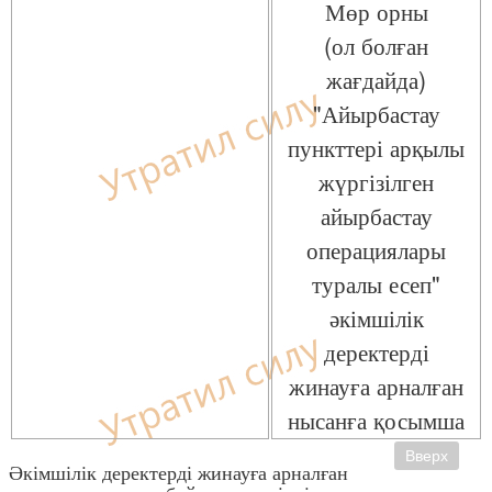
Мөр орны
(ол болған
жағдайда)
"Айырбастау
пункттері арқылы
жүргізілген
айырбастау
операциялары
туралы есеп"
әкімшілік
деректерді
жинауға арналған
нысанға қосымша
Вверх
Әкімшілік деректерді жинауға арналған