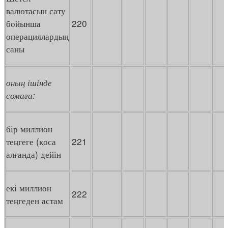
валютасын сату
бойынша
220
операциялардың
саны
оның
ішінде
сомаға:
бір миллион
теңгеге (қоса
221
алғанда) дейін
екі миллион
222
теңгеден астам