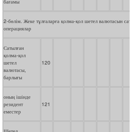
бағамы
2-бөлім. Жеке тұлғаларға қолма-қол шетел валютасын са
операциялар
Сатылған
қолма-қол
шетел
120
валютасы,
барлығы
оның ішінде
резидент
121
еместер
Шетел