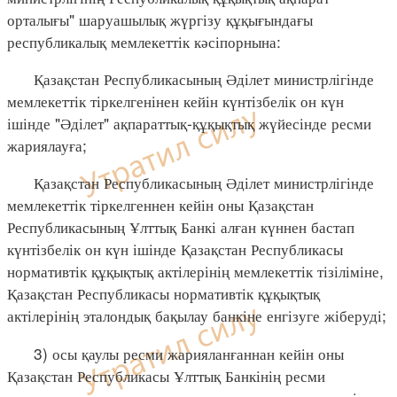
орталығы" шаруашылық жүргізу құқығындағы
республикалық мемлекеттік кәсіпорнына:
Қазақстан Республикасының Әділет министрлігінде
мемлекеттік тіркелгенінен кейін күнтізбелік он күн
ішінде "Әділет" ақпараттық-құқықтық жүйесінде ресми
жариялауға;
Қазақстан Республикасының Әділет министрлігінде
мемлекеттік тіркелгеннен кейін оны Қазақстан
Республикасының Ұлттық Банкі алған күннен бастап
күнтізбелік он күн ішінде Қазақстан Республикасы
нормативтік құқықтық актілерінің мемлекеттік тізіліміне,
Қазақстан Республикасы нормативтік құқықтық
актілерінің эталондық бақылау банкіне енгізуге жіберуді;
3) осы қаулы ресми жарияланғаннан кейін оны
Қазақстан Республикасы Ұлттық Банкінің ресми