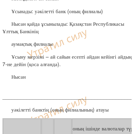
Ұсынады: уәкілетті банк (оның филиалы)
Нысан қайда ұсынылады: Қазақстан Республикасы
Ұлттық Банкінің
аумақтық филиалы
Ұсыну мерзімі – ай сайын есепті айдан кейінгі айдың
7-не дейін (қоса алғанда).
Нысан
____________________________________________
уәкілетті банктің (оның филиалының) атауы
оның ішінде валюталар тү