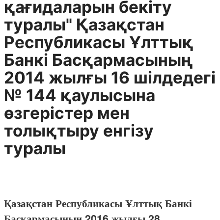
қағидаларын бекіту
туралы" Қазақстан
Республикасы Ұлттық
Банкі Басқармасының
2014 жылғы 16 шілдедегі
№ 144 қаулысына
өзгерістер мен
толықтыру енгізу
туралы
Қазақстан Республикасы Ұлттық Банкі
Басқармасының 2016 жылғы 28