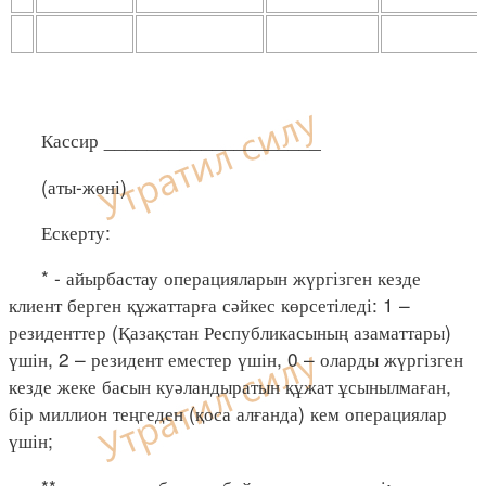
Кассир ____________________
(аты-жөні)
Ескерту:
* - айырбастау операцияларын жүргізген кезде
клиент берген құжаттарға сәйкес көрсетіледі: 1 –
резиденттер (Қазақстан Республикасының азаматтары)
үшін, 2 – резидент еместер үшін, 0 – оларды жүргізген
кезде жеке басын куәландыратын құжат ұсынылмаған,
бір миллион теңгеден (қоса алғанда) кем операциялар
үшін;