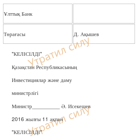
Ұлттық Банк
Төрағасы
Д. Ақышев
"КЕЛІСІЛДІ"
Қазақстан Республикасының
Инвестициялар және даму
министрлігі
Министр_________ Ә. Исекешев
2016 жылғы 11 ақпан
"КЕЛІСІЛДІ"