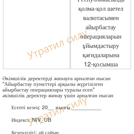
қолма-қол шетел
валютасымен
айырбастау
операцияларын
ұйымдастыру
қағидаларына
12-қосымша
Әкімшілік деректерді жинауға арналған нысан
"Айырбастау пункттері арқылы жүргізілген
айырбастау операциялары туралы есеп"
әкімшілік деректер жинау үшін арналған нысан
Есепті кезең: 20__ жылғы __________
Индексі: NIV_UB
Кезеңділігі: ай сайын