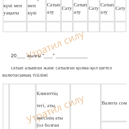
Сатып
Сатып
Сатып
күні мен
мен
Сату
Сату
Сату
алу
алу
алу
уақыты
күні
20___ жылғы "___" ___________
сатып алынған және сатылған қолма-қол шетел
валютасының тізілімі
Клиенттің
Валюта сом
тегі, аты,
әкесінің аты
(ол болған