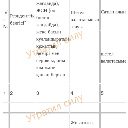
жағдайда),
ЖСН (ол
Сатып алын
р/
Шетел
Резиденттік
болған
с
валютасының
белгісі*
жағдайда),
№
атауы
жеке басын
куәландыратын
құжаттың
нөмірі мен
шетел
сериясы, оны
валютасыме
кім және
қашан берген
1
2
3
4
5
Жиынтығы: