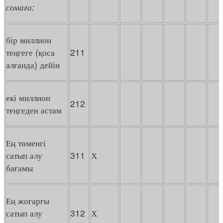
сомаға:
бір миллион
теңгеге (қоса
211
алғанда) дейін
екі миллион
212
теңгеден астам
Ең төменгі
сатып алу
311
Х
бағамы
Ең жоғарғы
сатып алу
312
Х