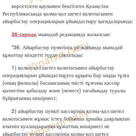
көрсетілген қаулымен бекітілген Қазақстан
Республикасында қолма-қол шетел валютасымен
айырбастау операцияларын ұйымдастыру қағидаларында:
мынадай редакцияда жазылсын:
36-тармақ
"36. Айырбастау пунктінің үй-жайында мынадай
құжаттар міндетті түрде сақталады:
1) қолма-қол шетел валютасымен айырбастау
операцияларын ұйымдастыруға құқығы бар заңды тұлға
(оның филиалы) басшысының тиісті тұлғаны кассир
қызметіне қабылдау және (немесе) тағайындау туралы
бұйрығының көшірмесі;
2) айырбастау пункті кассирінің қолма-қол шетел
валютасымен жұмыс істеу бойынша арнайы даярлықтан
өткенін куәландыратын құжаттың көшірмесі не
айырбастау пункті кассирінің қолма-қол шетел