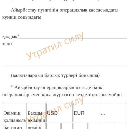
Айырбастау пунктінің операциялық кассасындағы
күннің соңындағы
қалдық*_____________________________________
теңге
____________________________________________
(валюталардың барлық түрлері бойынша)
* Айырбастау операцияларын өзге де банк
операцияларымен қоса жүргізген кезде толтырылмайды
Өкімнің
Басшы
USD
EUR
…
қолданыла
өкімінің
бастаған
нөмірі