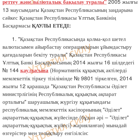
2005 жылғы
реттеу және валюталық бақылау туралы"
13 маусымдағы Қазақстан Республикасының заңдарына
сәйкес Қазақстан Республикасы Ұлттық Банкінің
Басқармасы
ҚАУЛЫ ЕТЕДІ:
1. "Қазақстан Республикасында қолма-қол шетел
валютасымен айырбастау операцияларын ұйымдастыру
қағидаларын бекіту туралы" Қазақстан Республикасы
Ұлттық Банкі Басқармасының 2014 жылғы 16 шілдедегі
№ 144
(Нормативтік құқықтық актілерді
қаулысына
мемлекеттік тіркеу тізілімінде № 9801 тіркелген, 2014
жылғы 12 қарашада "Қазақстан Республикасы Әділет
министрлігінің Республикалық құқықтық ақпарат
орталығы" шаруашылық жүргізу құқығындағы
республикалық мемлекеттік кәсіпорнының "Әділет"
ақпараттық-құқықтық жүйесінде (бұдан әрі – "Әділет"
ақпараттық-құқықтық жүйесі) жарияланған) мынадай
өзгерістер мен толықтыру енгізілсін: