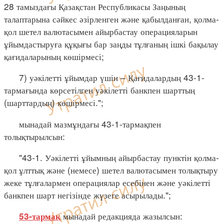
28 тамыздағы Қазақстан Республикасы Заңының
талаптарына сәйкес әзірленген және қабылданған, қолма-
қол шетел валютасымен айырбастау операцияларын
ұйымдастыруға құқығы бар заңды тұлғаның ішкі бақылау
қағидаларының көшірмесі;
7) уәкілетті ұйымдар үшін – Қағидалардың 43-1-
тармағында көрсетілген уәкілетті банкпен шарттың
(шарттардың) көшірмесі.";
мынадай мазмұндағы 43-1-тармақпен
толықтырылсын:
"43-1. Уәкілетті ұйымның айырбастау пунктін қолма-
қол ұлттық және (немесе) шетел валютасымен толықтыру
жеке тұлғалармен операциялар есебінен және уәкілетті
банкпен шарт негізінде жүзеге асырылады.";
мынадай редакцияда жазылсын:
53-тармақ