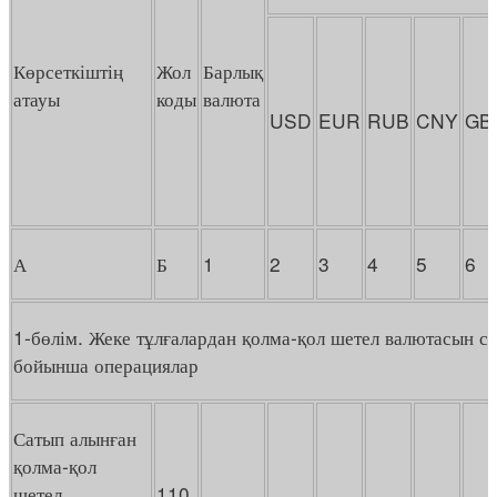
Көрсеткіштің
Жол
Барлық
атауы
коды
валюта
USD
EUR
RUB
CNY
GB
А
Б
1
2
3
4
5
6
1-бөлім. Жеке тұлғалардан қолма-қол шетел валютасын с
бойынша операциялар
Сатып алынған
қолма-қол
шетел
110