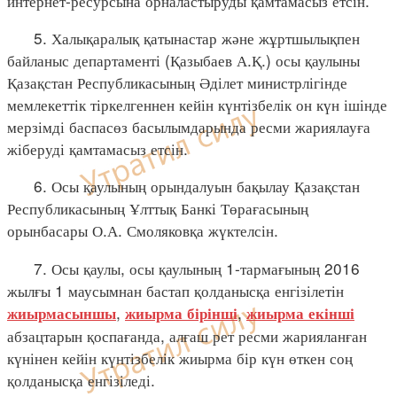
интернет-ресурсына орналастыруды қамтамасыз етсін.
5. Халықаралық қатынастар және жұртшылықпен
байланыс департаменті (Қазыбаев А.Қ.) осы қаулыны
Қазақстан Республикасының Әділет министрлігінде
мемлекеттік тіркелгеннен кейін күнтізбелік он күн ішінде
мерзімді баспасөз басылымдарында ресми жариялауға
жіберуді қамтамасыз етсін.
6. Осы қаулының орындалуын бақылау Қазақстан
Республикасының Ұлттық Банкі Төрағасының
орынбасары О.А. Смоляковқа жүктелсін.
7. Осы қаулы, осы қаулының 1-тармағының 2016
жылғы 1 маусымнан бастап қолданысқа енгізілетін
,
,
жиырмасыншы
жиырма бірінші
жиырма екінші
абзацтарын қоспағанда, алғаш рет ресми жарияланған
күнінен кейін күнтізбелік жиырма бір күн өткен соң
қолданысқа енгізіледі.