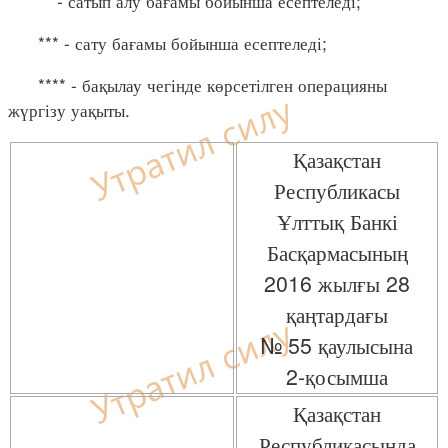
** - сатып алу бағамы бойынша есептеледі;
*** - сату бағамы бойынша есептеледі;
**** - бақылау чегінде көрсетілген операцияны
жүргізу уақыты.
Қазақстан
Республикасы
Ұлттық Банкі
Басқармасының
2016 жылғы 28
қаңтардағы
№ 55 қаулысына
2-қосымша
Қазақстан
Республикасында