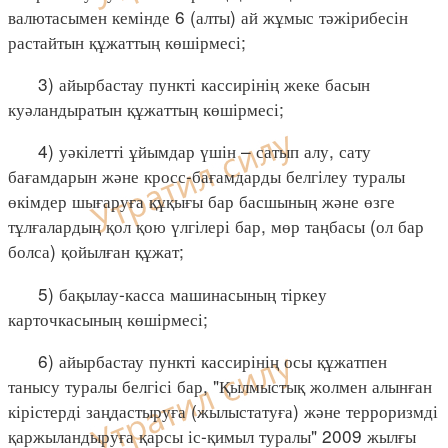
валютасымен кемінде 6 (алты) ай жұмыс тәжірибесін
растайтын құжаттың көшірмесі;
3) айырбастау пункті кассирінің жеке басын
куәландыратын құжаттың көшірмесі;
4) уәкілетті ұйымдар үшін – сатып алу, сату
бағамдарын және кросс-бағамдарды белгілеу туралы
өкімдер шығаруға құқығы бар басшының және өзге
тұлғалардың қол қою үлгілері бар, мөр таңбасы (ол бар
болса) қойылған құжат;
5) бақылау-касса машинасының тіркеу
карточкасының көшірмесі;
6) айырбастау пункті кассирінің осы құжатпен
танысу туралы белгісі бар, "Қылмыстық жолмен алынған
кірістерді заңдастыруға (жылыстатуға) және терроризмді
қаржыландыруға қарсы іс-қимыл туралы" 2009 жылғы