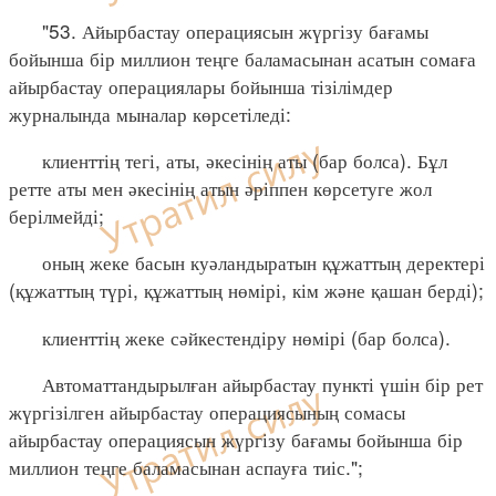
"53. Айырбастау операциясын жүргізу бағамы
бойынша бір миллион теңге баламасынан асатын сомаға
айырбастау операциялары бойынша тізілімдер
журналында мыналар көрсетіледі:
клиенттің тегі, аты, әкесінің аты (бар болса). Бұл
ретте аты мен әкесінің атын әріппен көрсетуге жол
берілмейді;
оның жеке басын куәландыратын құжаттың деректері
(құжаттың түрі, құжаттың нөмірі, кім және қашан берді);
клиенттің жеке сәйкестендіру нөмірі (бар болса).
Автоматтандырылған айырбастау пункті үшін бір рет
жүргізілген айырбастау операциясының сомасы
айырбастау операциясын жүргізу бағамы бойынша бір
миллион теңге баламасынан аспауға тиіс.";