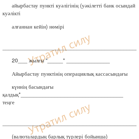
айырбастау пункті куәлігінің (уәкілетті банк осындай
куәлікті
алғаннан кейін) нөмірі
____________________________________________
20___ жылғы "_____" ______________
Айырбастау пунктінің операциялық кассасындағы
күннің басындағы
қалдық*_________________________________
теңге
____________________________________________
(валюталардың барлық түрлері бойынша)