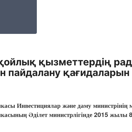
қойлық қызметтердің ра
н пайдалану қағидаларын 
икасы Инвестициялар және даму министрінің 
икасының Әділет министрлігінде 2015 жылы 8