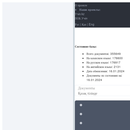
О проекте
Наши проекты:
Учёт.kz
ПОБ.Учёт
Рус
|
Қаз
|
Eng
Состояние базы:
Всего документов:
355649
На казахском языке:
176600
На русском языке:
176917
На английском языке:
2131
Дата обновления:
16.01.2024
Документы по состоянию на:
16.01.2024
Документы
Қазақ тілінде