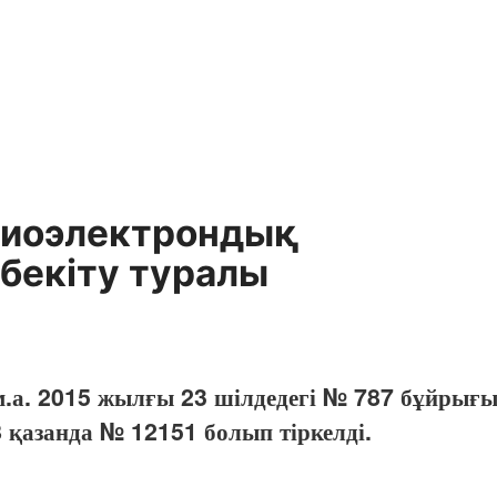
диоэлектрондық
бекіту туралы
м.а. 2015 жылғы 23 шілдедегі № 787 бұйрығы
 қазанда № 12151 болып тіркелді.