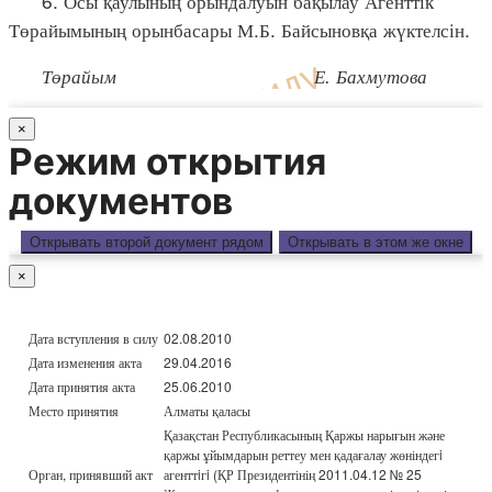
6. Осы қаулының орындалуын бақылау Агенттік
Төрайымының орынбасары М.Б. Байсыновқа жүктелсін.
Төрайым Е. Бахмутова
×
Режим открытия
документов
Открывать второй документ рядом
Открывать в этом же окне
×
Дата вступления в силу
02.08.2010
Дата изменения акта
29.04.2016
Дата принятия акта
25.06.2010
Место принятия
Алматы қаласы
Қазақстан Республикасының Қаржы нарығын және
қаржы ұйымдарын реттеу мен қадағалау жөніндегi
Орган, принявший акт
агенттiгi (ҚР Президентінің 2011.04.12 № 25