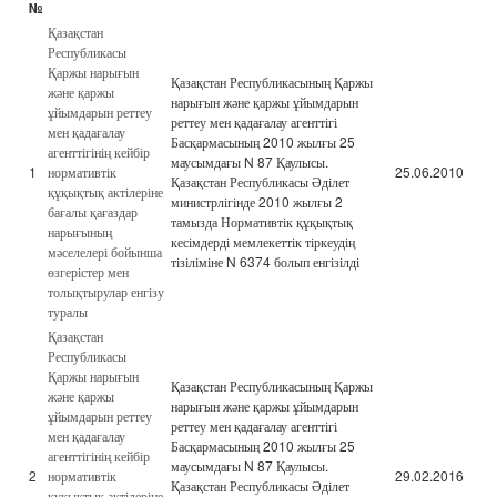
№
Қазақстан
Республикасы
Қаржы нарығын
Қазақстан Республикасының Қаржы
және қаржы
нарығын және қаржы ұйымдарын
ұйымдарын реттеу
реттеу мен қадағалау агенттігі
мен қадағалау
Басқармасының 2010 жылғы 25
агенттігінің кейбір
маусымдағы N 87 Қаулысы.
1
нормативтік
25.06.2010
Қазақстан Республикасы Әділет
құқықтық актілеріне
министрлігінде 2010 жылғы 2
бағалы қағаздар
тамызда Нормативтік құқықтық
нарығының
кесімдерді мемлекеттік тіркеудің
мәселелері бойынша
тізіліміне N 6374 болып енгізілді
өзгерістер мен
толықтырулар енгізу
туралы
Қазақстан
Республикасы
Қаржы нарығын
Қазақстан Республикасының Қаржы
және қаржы
нарығын және қаржы ұйымдарын
ұйымдарын реттеу
реттеу мен қадағалау агенттігі
мен қадағалау
Басқармасының 2010 жылғы 25
агенттігінің кейбір
маусымдағы N 87 Қаулысы.
2
нормативтік
29.02.2016
Қазақстан Республикасы Әділет
құқықтық актілеріне