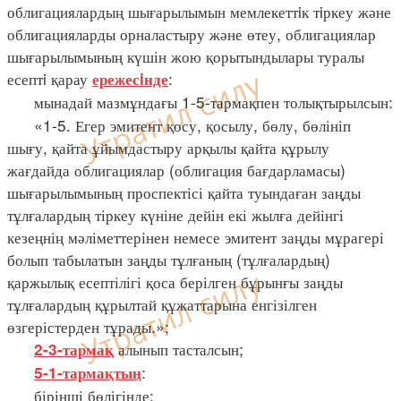
облигациялардың шығарылымын мемлекеттiк тiркеу және
облигацияларды орналастыру және өтеу, облигациялар
шығарылымының күшін жою қорытындылары туралы
есептi қарау
:
ережесiнде
мынадай мазмұндағы 1-5-тармақпен толықтырылсын:
«1-5. Егер эмитент қосу, қосылу, бөлу, бөлініп
шығу, қайта ұйымдастыру арқылы қайта құрылу
жағдайда облигациялар (облигация бағдарламасы)
шығарылымының проспектісі қайта туындаған заңды
тұлғалардың тіркеу күніне дейін екі жылға дейінгі
кезеңнің мәліметтерінен немесе эмитент заңды мұрагері
болып табылатын заңды тұлғаның (тұлғалардың)
қаржылық есептілігі қоса берілген бұрынғы заңды
тұлғалардың құрылтай құжаттарына енгізілген
өзгерістерден тұрады.»;
алынып тасталсын;
2-3-тармақ
:
5-1-тармақтың
бірінші бөлігінде: