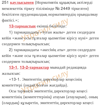
251
(Нормативтік құқықтық актілерді
қаулысымен
мемлекеттік тіркеу тізілімінде № 2449 тіркелген)
бекітілген пруденциалдық нормативтердің орындалмау
фактісі.»;
екінші бөлігінде:
13-тармақтың
1) тармақшадағы «туған жылы» деген сөздерден
кейін «және осы тұлғалар қызметіне кірісу күні» деген
сөздермен толықтырылсын;
2) тармақшадағы «әкесiнiң аты» деген сөздерден
кейін «және осы тұлғалар қызметіне кірісу күні» деген
сөздермен толықтырылсын;
,
мынадай редакцияда
13-1
13-2-тармақтар
жазылсын:
«13-1. Эмитенттің директорлар кеңесінің
комитеттері (ондай болған жағдайда).
Осы тармақта эмитенттің директорлар кеңесі
комитетінің (комитеттерінің) атауын (атауларын), оның
(олардың) құзыретін, эмитенттің директорлар кеңесі