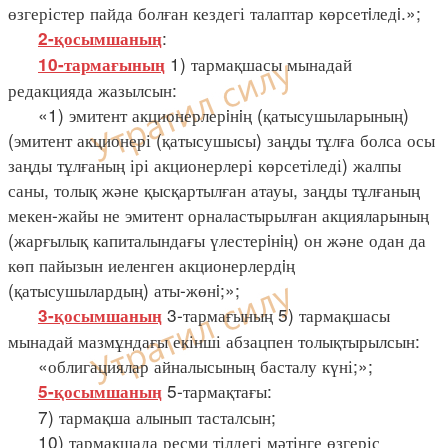
өзгерістер пайда болған кездегі талаптар көрсетiледi.»;
:
2-қосымшаның
1) тармақшасы мынадай
10-тармағының
редакцияда жазылсын:
«1) эмитент акционерлерiнiң (қатысушыларының)
(эмитент акционері (қатысушысы) заңды тұлға болса осы
заңды тұлғаның ірі акционерлері көрсетіледі) жалпы
саны, толық және қысқартылған атауы, заңды тұлғаның
мекен-жайы не эмитент орналастырылған акцияларының
(жарғылық капиталындағы үлестерiнiң) он және одан да
көп пайызын иеленген акционерлердiң
(қатысушылардың) аты-жөнi;»;
3-тармағының 5) тармақшасы
3-қосымшаның
мынадай мазмұндағы екінші абзацпен толықтырылсын:
«облигациялар айналысының басталу күні;»;
5-тармақтағы:
5-қосымшаның
7) тармақша алынып тасталсын;
10) тармақшада ресми тілдегі мәтінге өзгеріс