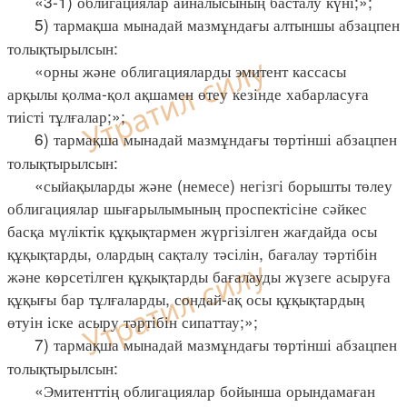
«3-1) облигациялар айналысының басталу күні;»;
5) тармақша мынадай мазмұндағы алтыншы абзацпен
толықтырылсын:
«орны және облигацияларды эмитент кассасы
арқылы қолма-қол ақшамен өтеу кезінде хабарласуға
тиісті тұлғалар;»;
6) тармақша мынадай мазмұндағы төртінші абзацпен
толықтырылсын:
«сыйақыларды және (немесе) негізгі борышты төлеу
облигациялар шығарылымының проспектісіне сәйкес
басқа мүліктік құқықтармен жүргізілген жағдайда осы
құқықтарды, олардың сақталу тәсілін, бағалау тәртібін
және көрсетілген құқықтарды бағалауды жүзеге асыруға
құқығы бар тұлғаларды, сондай-ақ осы құқықтардың
өтуін іске асыру тәртібін сипаттау;»;
7) тармақша мынадай мазмұндағы төртінші абзацпен
толықтырылсын:
«Эмитенттің облигациялар бойынша орындамаған