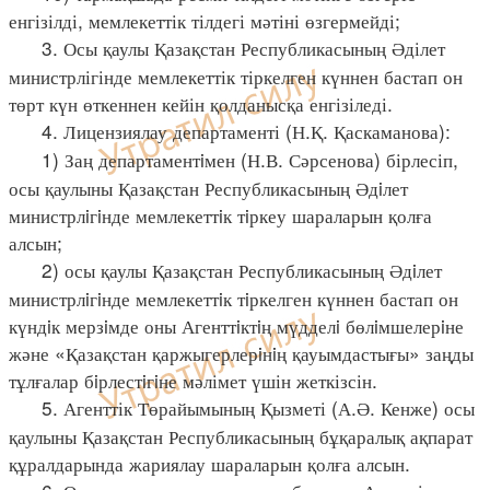
енгізілді, мемлекеттік тілдегі мәтіні өзгермейді;
3. Осы қаулы Қазақстан Республикасының Әділет
министрлігінде мемлекеттік тіркелген күннен бастап он
төрт күн өткеннен кейін қолданысқа енгізіледі.
4. Лицензиялау департаменті (Н.Қ. Қаскаманова):
1) Заң департаментiмен (Н.В. Сәрсенова) бірлесіп,
осы қаулыны Қазақстан Республикасының Әдiлет
министрлiгiнде мемлекеттiк тiркеу шараларын қолға
алсын;
2) осы қаулы Қазақстан Республикасының Әдiлет
министрлiгiнде мемлекеттiк тiркелген күннен бастап он
күндiк мерзiмде оны Агенттiктiң мүдделi бөлiмшелерiне
және «Қазақстан қаржыгерлерiнiң қауымдастығы» заңды
тұлғалар бiрлестiгiне мәлімет үшін жеткізсін.
5. Агенттік Төрайымының Қызметі (А.Ә. Кенже) осы
қаулыны Қазақстан Республикасының бұқаралық ақпарат
құралдарында жариялау шараларын қолға алсын.