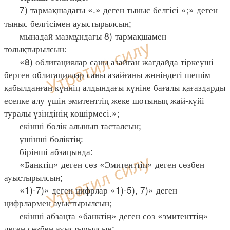
7) тармақшадағы «.» деген тыныс белгісі «;» деген
тыныс белгісімен ауыстырылсын;
мынадай мазмұндағы 8) тармақшамен
толықтырылсын:
«8) облигациялар саны азайған жағдайда тіркеуші
берген облигациялар саны азайғаны жөніндегі шешім
қабылданған күннің алдындағы күніне бағалы қағаздарды
есепке алу үшін эмитенттің жеке шотының жай-күйі
туралы үзіндінің көшірмесі.»;
екінші бөлік алынып тасталсын;
үшінші бөліктің:
бірінші абзацында:
«Банктің» деген сөз «Эмитенттің» деген сөзбен
ауыстырылсын;
«1)-7)» деген цифрлар «1)-5), 7)» деген
цифрлармен ауыстырылсын;
екінші абзацта «банктің» деген сөз «эмитенттің»
деген сөзбен ауыстырылсын;