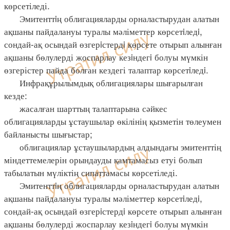
көрсетіледі.
Эмитенттiң облигацияларды орналастырудан алатын
ақшаны пайдалануы туралы мәліметтер көрсетiледi,
сондай-ақ осындай өзгерiстердi көрсете отырып алынған
ақшаны бөлулерді жоспарлау кезiндегi болуы мүмкін
өзгерістер пайда болған кездегі талаптар көрсетiледi.
Инфрақұрылымдық облигациялары шығарылған
кезде:
жасалған шарттың талаптарына сәйкес
облигацияларды ұстаушылар өкілінің қызметін төлеумен
байланысты шығыстар;
облигациялар ұстаушылардың алдындағы эмитенттің
міндеттемелерін орындауды қамтамасыз етуі болып
табылатын мүліктің сипаттамасы көрсетіледі.
Эмитенттiң облигацияларды орналастырудан алатын
ақшаны пайдалануы туралы мәліметтер көрсетiледi,
сондай-ақ осындай өзгерiстердi көрсете отырып алынған
ақшаны бөлулерді жоспарлау кезiндегi болуы мүмкін