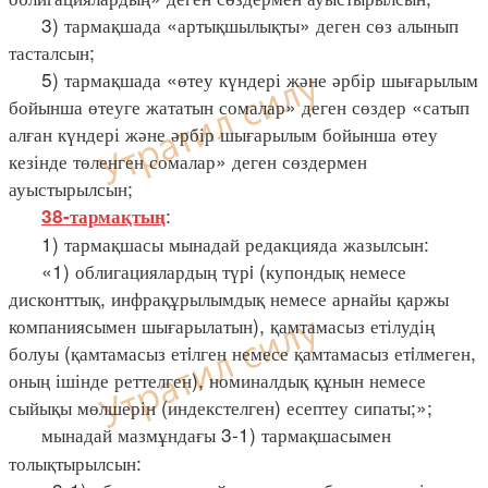
3) тармақшада «артықшылықты» деген сөз алынып
тасталсын;
5) тармақшада «өтеу күндері және әрбір шығарылым
бойынша өтеуге жататын сомалар» деген сөздер «сатып
алған күндері және әрбір шығарылым бойынша өтеу
кезінде төленген сомалар» деген сөздермен
ауыстырылсын;
:
38-тармақтың
1) тармақшасы мынадай редакцияда жазылсын:
«1) облигациялардың түрi (купондық немесе
дисконттық, инфрақұрылымдық немесе арнайы қаржы
компаниясымен шығарылатын), қамтамасыз етілудің
болуы (қамтамасыз етiлген немесе қамтамасыз етiлмеген,
оның ішінде реттелген), номиналдық құнын немесе
сыйықы мөлшерін (индекстелген) есептеу сипаты;»;
мынадай мазмұндағы 3-1) тармақшасымен
толықтырылсын: