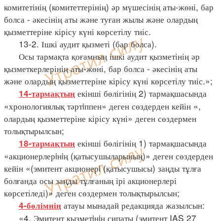
комитетінің (комитеттерінің) әр мүшесінің аты-жөні, бар
болса - әкесінің аты және туған жылы және олардың
қызметтеріне кірісу күні көрсетілу тиіс.
13-2. Ішкі аудит қызметі (бар болса).
Осы тармақта қоғамның ішкі аудит қызметінің әр
қызметкерлерінің аты-жөні, бар болса - әкесінің аты
және олардың қызметтеріне кірісу күні көрсетілу тиіс.»;
екінші бөлігінің 2) тармақшасында
14-тармақтың
«хронологиялық тәртiппен» деген сөздерден кейін «,
олардың қызметтеріне кірісу күні» деген сөздермен
толықтырылсын;
екінші бөлігінің 1) тармақшасында
18-тармақтың
«акционерлерiнiң (қатысушыларының)» деген сөздерден
кейін «(эмитент акционерi (қатысушысы) заңды тұлға
болғанда осы заңды тұлғаның ірі акционерлері
көрсетіледі)» деген сөздермен толықтырылсын;
атауы мынадай редакцияда жазылсын:
4-бөлімнің
«4. Эмитент қызметiнiң сипаты (эмитент IAS 27