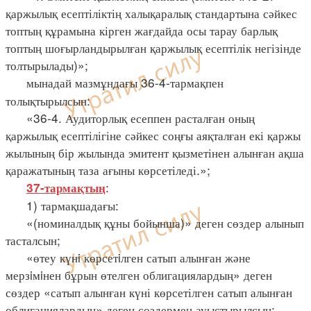
қаржылық есептіліктің халықаралық стандартына сәйкес
топтың құрамына кірген жағдайда осы тарау барлық
топтың шоғырландырылған қаржылық есептілік негізінде
толтырылады)»;
мынадай мазмұндағы 36-4-тармақпен
толықтырылсын:
«36-4. Аудиторлық есеппен расталған оның
қаржылық есептілігіне сәйкес соңғы аяқталған екі қаржы
жылының бір жылында эмитент қызметінен алынған ақша
қаражатының таза ағыны көрсетіледі.»;
:
37-тармақтың
1) тармақшадағы:
«(номиналдық құны бойынша)» деген сөздер алынып
тасталсын;
«өтеу күнi көрсетiлген сатып алынған және
мерзiмiнен бұрын өтелген облигациялардың» деген
сөздер «сатып алынған күні көрсетілген сатып алынған
облигациялардың» деген сөздермен ауыстырылсын;