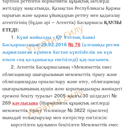
тәртібін реттейтін нормативтік құқықтық актілерді
жетілдіру мақсатында, Қазақстан Республикасы Қаржы
нарығын және қаржы ұйымдарын реттеу мен қадағалау
агенттігінің (бұдан әрі – Агенттік) Басқармасы
ҚАУЛЫ
ЕТЕДІ:
1.
Күші жойылды - ҚР Ұлттық Банкі
Басқармасының 29.02.2016
№ 76
(алғашқы ресми
жарияланған күнінен бастап күнтізбелік он күн
өткен соң қолданысқа енгізіледі) қаулысымен.
2. Агенттік Басқармасының «Мемлекеттік емес
облигациялар шығарылымын мемлекеттік тіркеу және
облигацияларды орналастыру және өтеу, облигациялар
шығарылымының күшін жою қорытындылары жөніндегі
ережені бекіту туралы» 2005 жылғы 30 шілдедегі №
269
(Нормативтік құқықтық актілерді
қаулысына
мемлекеттік тіркеу тізілімінде № 3822 тіркелген)
мынадай толықтырулар мен өзгерістер енгізілсін:
көрсетілген қаулымен бекітілген Мемлекеттiк емес