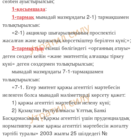
сөзбен ауыстырылсын;
:
1-қосымшада
мынадай мазмұндағы 2-1) тармақшамен
1-тармақ
толықтырылсын:
«2-1) акциялар шығарылымының проспектісі
жасалған және қаржылық көрсеткіштер берілген күні;»;
екінші бөлігіндегі «органның атауы»
3-тармақтың
деген сөзден кейін «және эмитенттің алғашқы тіркеу
күні» деген сөздермен толықтырылсын;
мынадай мазмұндағы 7-1-тармақшамен
толықтырылсын:
«7-1. Егер эмитент қаржы агенттігі мәртебесін
иеленген болса мынадай мәліметтерді көрсету қажет:
1) қаржы агенттігі мәртебесін иелену күні;
2) Қазақстан Республикасы Ұлттық Банкі
Басқармасының «Қаржы агенттігі үшін пруденциалдық
нормативтер және қаржы агенттігі мәртебесін жоғалту
тәртібі туралы» 2003 жылғы 25 шілдедегі №