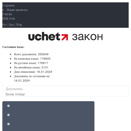
О проекте
Наши проекты:
Учёт.kz
ПОБ.Учёт
Рус
|
Қаз
|
Eng
Состояние базы:
Всего документов:
355649
На казахском языке:
176600
На русском языке:
176917
На английском языке:
2131
Дата обновления:
16.01.2024
Документы по состоянию на:
16.01.2024
Документы
Қазақ тілінде