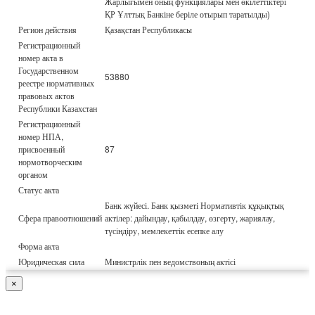
Жарлығымен оның функциялары мен өкілеттіктері
ҚР Ұлттық Банкіне беріле отырып таратылды)
Регион действия
Қазақстан Республикасы
Регистрационный
номер акта в
Государственном
53880
реестре нормативных
правовых актов
Республики Казахстан
Регистрационный
номер НПА,
присвоенный
87
нормотворческим
органом
Статус акта
Банк жүйесі. Банк қызметі Нормативтік құқықтық
Сфера правоотношений
актілер: дайындау, қабылдау, өзгерту, жариялау,
түсіндіру, мемлекеттік есепке алу
Форма акта
Юридическая сила
Министрлік пен ведомствоның актісі
×