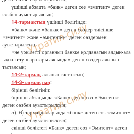
үшінші абзацта «банк» деген сөз «эмитент» деген
сөзбен ауыстырылсын;
үшінші бөлігінде:
14-тармақтың
«банк» және «банкке» деген сөздер тиісінше
«эмитент» және «эмитентке» деген сөздермен
ауыстырылсын;
«не уәкілетті органның банкке қолданатын алдын-ала
ықпал ету шаралары аясында» деген сөздер алынып
тасталсын;
алынып тасталсын;
14-2-тармақ
:
14-3-тармақтың
бірінші бөлігінің:
бірінші абзацында «Банк» деген сөз «Эмитент»
деген сөзбен ауыстырылсын;
5), 6) тармақшаларында «банк» деген сөз «эмитент»
деген сөзбен ауыстырылсын;
екінші бөліктегі «Банк» деген сөз «Эмитент» деген