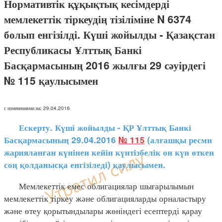
Нормативтік құқықтық кесімдерді
мемлекеттік тіркеудің тізіліміне N 6374
болып енгізілді. Күші жойылды - Қазақстан
Республикасы Ұлттық Банкі
Басқармасының 2016 жылғы 29 сәуірдегі
№ 115 қаулысымен
с изменениями на: 29.04.2016
Ескерту. Күші жойылды - ҚР Ұлттық Банкі
Басқармасының 29.04.2016
№ 115
(алғашқы ресми
жарияланған күнінен кейін күнтізбелік он күн өткен
соң қолданысқа енгізіледі) қаулысымен.
Мемлекеттік емес облигациялар шығарылымын
мемлекеттік тіркеу және облигацияларды орналастыру
және өтеу қорытындылары жөніндегі есептерді қарау