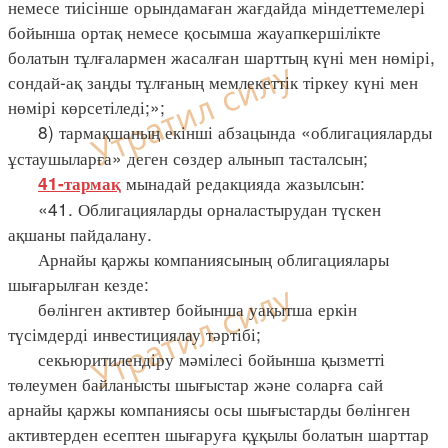
немесе тиісінше орындамаған жағдайда міндеттемелері
бойынша ортақ немесе қосымша жауапкершілікте
болатын тұлғалармен жасалған шарттың күні мен нөмірі,
сондай-ақ заңды тұлғаның мемлекеттік тіркеу күні мен
нөмірі көрсетіледі;»;
8) тармақшаның екінші абзацында «облигацияларды
ұстаушыларға» деген сөздер алынып тасталсын;
мынадай редакцияда жазылсын:
41-тармақ
«41. Облигацияларды орналастырудан түскен
ақшаны пайдалану.
Арнайы қаржы компаниясының облигациялары
шығарылған кезде:
бөлінген активтер бойынша уақытша еркін
түсімдерді инвестициялау тәртібі;
секьюритилендіру мәмілесі бойынша қызметті
төлеумен байланысты шығыстар және соларға сай
арнайы қаржы компаниясы осы шығыстарды бөлінген
активтерден есептен шығаруға құқылы болатын шарттар