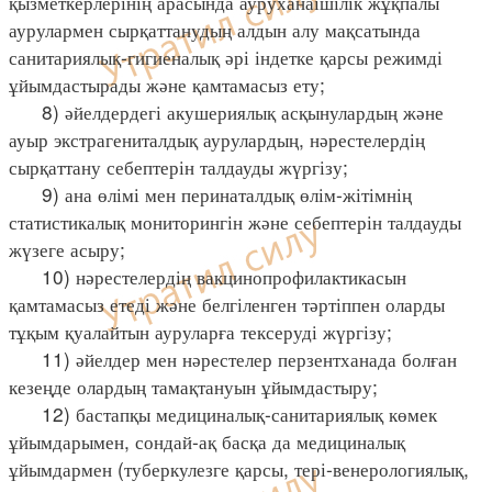
қызметкерлерінің арасында ауруханаішілік жұқпалы
аурулармен сырқаттанудың алдын алу мақсатында
санитариялық-гигиеналық әрі індетке қарсы режимді
ұйымдастырады және қамтамасыз ету;
8) әйелдердегі акушериялық асқынулардың және
ауыр экстрагениталдық аурулардың, нәрестелердің
сырқаттану себептерін талдауды жүргізу;
9) ана өлімі мен перинаталдық өлім-жітімнің
статистикалық мониторингін және себептерін талдауды
жүзеге асыру;
10) нәрестелердің вакцинопрофилактикасын
қамтамасыз етеді және белгіленген тәртіппен оларды
тұқым қуалайтын ауруларға тексеруді жүргізу;
11) әйелдер мен нәрестелер перзентханада болған
кезеңде олардың тамақтануын ұйымдастыру;
12) бастапқы медициналық-санитариялық көмек
ұйымдарымен, сондай-ақ басқа да медициналық
ұйымдармен (туберкулезге қарсы, тері-венерологиялық,