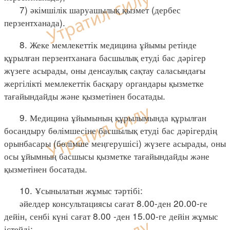
7) әкімшілік шаруашылық қызмет (дербес
перзентханада).
8. Жеке мемлекеттік медицина ұйымы ретінде
құрылған перзентханаға басшылық етуді бас дәрігер
жүзеге асырады, оны денсаулық сақтау саласындағы
жергілікті мемлекеттік басқару органдары қызметке
тағайындайды және қызметінен босатады.
9. Медицина ұйымының құрылымында құрылған
босандыру бөлімшесіне басшылық етуді бас дәрігердің
орынбасары (бөлімше меңгерушісі) жүзеге асырады, оны
осы ұйымның басшысы қызметке тағайындайды және
қызметінен босатады.
10. Ұсынылатын жұмыс тәртібі:
әйелдер консультациясы сағат 8.00-ден 20.00-ге
дейін, сенбі күні сағат 8.00 -ден 15.00-ге дейін жұмыс
істейді;