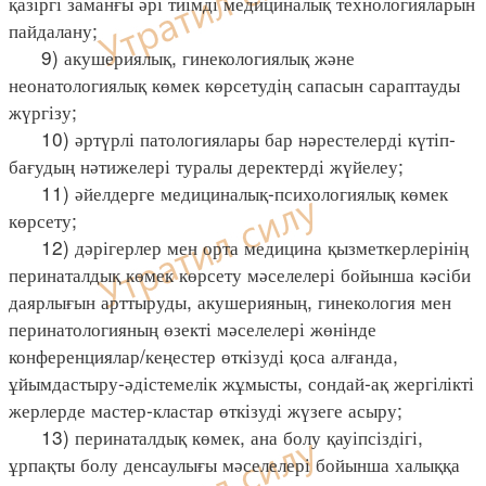
қазіргі заманғы әрі тиімді медициналық технологияларын
пайдалану;
9) акушериялық, гинекологиялық және
неонатологиялық көмек көрсетудің сапасын сараптауды
жүргізу;
10) әртүрлі патологиялары бар нәрестелерді күтіп-
бағудың нәтижелері туралы деректерді жүйелеу;
11) әйелдерге медициналық-психологиялық көмек
көрсету;
12) дәрігерлер мен орта медицина қызметкерлерінің
перинаталдық көмек көрсету мәселелері бойынша кәсіби
даярлығын арттыруды, акушерияның, гинекология мен
перинатологияның өзекті мәселелері жөнінде
конференциялар/кеңестер өткізуді қоса алғанда,
ұйымдастыру-әдістемелік жұмысты, сондай-ақ жергілікті
жерлерде мастер-кластар өткізуді жүзеге асыру;
13) перинаталдық көмек, ана болу қауіпсіздігі,
ұрпақты болу денсаулығы мәселелері бойынша халыққа