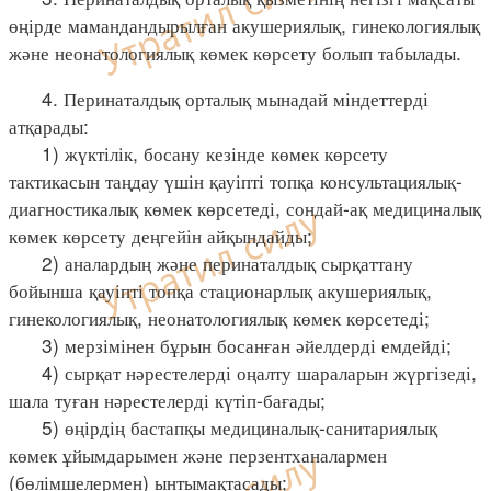
өңірде мамандандырылған акушериялық, гинекологиялық
және неонатологиялық көмек көрсету болып табылады.
4. Перинаталдық орталық мынадай міндеттерді
атқарады:
1) жүктілік, босану кезінде көмек көрсету
тактикасын таңдау үшін қауіпті топқа консультациялық-
диагностикалық көмек көрсетеді, сондай-ақ медициналық
көмек көрсету деңгейін айқындайды;
2) аналардың және перинаталдық сырқаттану
бойынша қауіпті топқа стационарлық акушериялық,
гинекологиялық, неонатологиялық көмек көрсетеді;
3) мерзімінен бұрын босанған әйелдерді емдейді;
4) сырқат нәрестелерді оңалту шараларын жүргізеді,
шала туған нәрестелерді күтіп-бағады;
5) өңірдің бастапқы медициналық-санитариялық
көмек ұйымдарымен және перзентханалармен
(бөлімшелермен) ынтымақтасады;