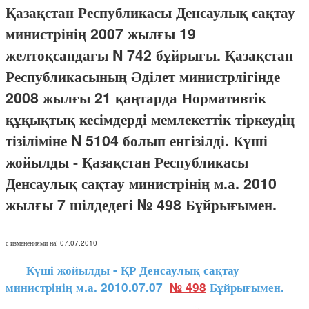
Қазақстан Республикасы Денсаулық сақтау
министрінің 2007 жылғы 19
желтоқсандағы N 742 бұйрығы. Қазақстан
Республикасының Әділет министрлігінде
2008 жылғы 21 қаңтарда Нормативтік
құқықтық кесімдерді мемлекеттік тіркеудің
тізіліміне N 5104 болып енгізілді. Күші
жойылды - Қазақстан Республикасы
Денсаулық сақтау министрінің м.а. 2010
жылғы 7 шілдедегі № 498 Бұйрығымен.
с изменениями на: 07.07.2010
Күші жойылды - ҚР Денсаулық сақтау
министрінің м.а. 2010.07.07
№ 498
Бұйрығымен.