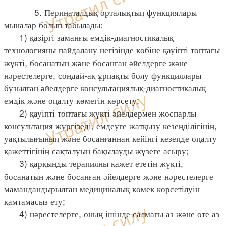
5. Перинаталдық орталықтың функциялары
мыналар болып табылады:
1) қазіргі заманғы емдік-диагностикалық
технологияны пайдалану негізінде көбіне қауіпті топтағы
жүкті, босанатын және босанған әйелдерге және
нәрестелерге, сондай-ақ ұрпақты болу функциялары
бұзылған әйелдерге консультациялық-диагностикалық
емдік және оңалту көмегін көрсету;
2) қауіпті топтағы жүкті әйелдермен жоспарлы
консультация жүргізеді, емдеуге жатқызу кезеңділігінің,
уақтылығының және босанғаннан кейінгі кезеңде оңалту
қажеттігінің сақталуын бақылауды жүзеге асыру;
3) қарқынды терапияны қажет ететін жүкті,
босанатын және босанған әйелдерге және нәрестелерге
мамандандырылған медициналық көмек көрсетілуін
қамтамасыз ету;
4) нәрестелерге, оның ішінде салмағы аз және өте аз