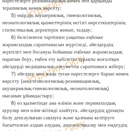
нәрестелерге реанимациалық көмек пен қарқынды
терапиялық көмек көрсету;
5) өңірдің акушериялық, гинекологиялық,
неонатологиялық қызметтерінің негізгі көрсеткіштерінің
статистикалық деректерін жинап, талдау;
6) белгіленген тәртіппен уақытша еңбекке
жарамсыздық сараптамасын жүргізеді, әйелдердің
жүктілігі мен босануы бойынша еңбекке жарамсыздық
парағын беру, еңбек ету қабілетін тұрақты жоғалтқан
әйелдерді медициналық-әлеуметтік сараптамаға жіберу;
7) әйелдер мен жаңа туған нәрестелерге барып көмек
көрсету (анестезиологиялық-реанимациялық,
акушериялық-гинекологиялық, неонатологиялық)
нысанын ұйымдастыру;
8) өз қызметінде ана өлімін және перинаталдық
аурулар мен өлім-жітімді азайтуға, әйелдердің ұрпақты
болу денсаулығын сақтауға және қалпына келтіруге
бағытталған алдын алудың, диагностикалау мен емдеудің