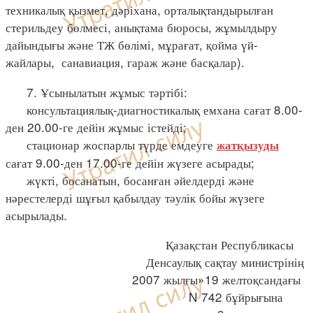
техникалық қызмет, дәріхана, орталықтандырылған
стерильдеу бөлмесі, анықтама бюросы, жұмылдыру
дайындығы және ТЖ бөлімі, мұрағат, қойма үй-
жайлары, санавиация, гараж және басқалар).
7. Ұсынылатын жұмыс тәртібі:
консультациялық-диагностикалық емхана сағат 8.00-
ден 20.00-ге дейін жұмыс істейді;
стационар жоспарлы түрде емдеуге
жатқызуды
сағат 9.00-ден 17.00-ге дейін жүзеге асырады;
жүкті, босанатын, босанған әйелдерді және
нәрестелерді шұғыл қабылдау тәулік бойы жүзеге
асырылады.
Қазақстан Республикасы
Денсаулық сақтау министрінің
2007 жылғы»19 желтоқсандағы
N 742 бұйрығына