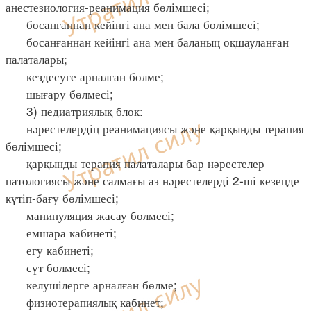
анестезиология-реанимация бөлімшесі;
босанғаннан кейінгі ана мен бала бөлімшесі;
босанғаннан кейінгі ана мен баланың оқшауланған
палаталары;
кездесуге арналған бөлме;
шығару бөлмесі;
3) педиатриялық блок:
нәрестелердің реанимациясы және қарқынды терапия
бөлімшесі;
қарқынды терапия палаталары бар нәрестелер
патологиясы және салмағы аз нәрестелерді 2-ші кезеңде
күтіп-бағу бөлімшесі;
манипуляция жасау бөлмесі;
емшара кабинеті;
егу кабинеті;
сүт бөлмесі;
келушілерге арналған бөлме;
физиотерапиялық кабинет;