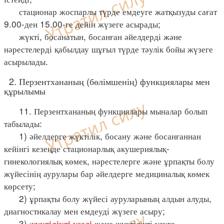
стационар жоспарлы түрде емдеуге жатқызуды сағат
9.00-ден 15.00-ге дейін жүзеге асырады;
жүкті, босанатын, босанған әйелдерді және
нәрестелерді қабылдау шұғыл түрде тәулік бойы жүзеге
асырылады.
2. Перзентхананың (бөлімшенің) функциялары мен
құрылымы
11. Перзентхананың функциялары мыналар болып
табылады:
1) әйелдерге жүктілік, босану және босанғаннан
кейінгі кезеңде стационарлық акушериялық-
гинекологиялық көмек, нәрестелерге және ұрпақты болу
жүйесінің аурулары бар әйелдерге медициналық көмек
көрсету;
2) ұрпақты болу жүйесі ауруларының алдын алуды,
диагностикалау мен емдеуді жүзеге асыру;
3)
және жүктілікті үзуге
жүктілікті үзеді