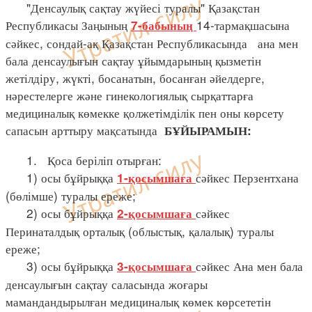
"Денсаулық сақтау жүйесі туралы" Қазақстан
Республикасы Заңының
14-тармақшасына
7-бабының
сәйкес, сондай-ақ Қазақстан Республикасында ана мен
бала денсаулығын сақтау ұйымдарының қызметін
жетілдіру, жүкті, босанатын, босанған әйелдерге,
нәрестелерге және гинекологиялық сырқаттарға
медициналық көмекке қолжетімділік пен оны көрсету
сапасын арттыру мақсатында
БҰЙЫРАМЫН:
1. Қоса беріліп отырған:
1) осы бұйрыққа
сәйкес Перзентхана
1-қосымшаға
(бөлімше) туралы ереже;
2) осы бұйрыққа
сәйкес
2-қосымшаға
Перинаталдық орталық (облыстық, қалалық) туралы
ереже;
3) осы бұйрыққа
сәйкес Ана мен бала
3-қосымшаға
денсаулығын сақтау саласында жоғары
мамандандырылған медициналық көмек көрсететін