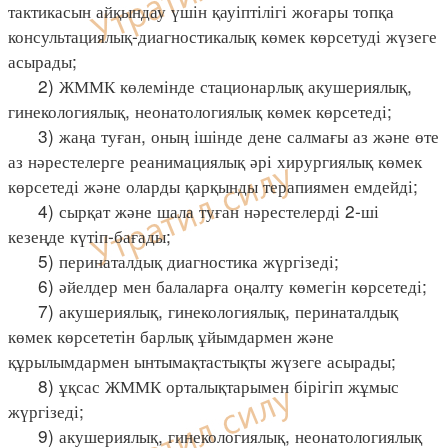
тактикасын айқындау үшін қауіптілігі жоғары топқа
консультациялық-диагностикалық көмек көрсетуді жүзеге
асырады;
2) ЖММК көлемінде стационарлық акушериялық,
гинекологиялық, неонатологиялық көмек көрсетеді;
3) жаңа туған, оның ішінде дене салмағы аз және өте
аз нәрестелерге реанимациялық әрі хирургиялық көмек
көрсетеді және оларды қарқынды терапиямен емдейді;
4) сырқат және шала туған нәрестелерді 2-ші
кезеңде күтіп-бағады;
5) перинаталдық диагностика жүргізеді;
6) әйелдер мен балаларға оңалту көмегін көрсетеді;
7) акушериялық, гинекологиялық, перинаталдық
көмек көрсететін барлық ұйымдармен және
құрылымдармен ынтымақтастықты жүзеге асырады;
8) ұқсас ЖММК орталықтарымен бірігіп жұмыс
жүргізеді;
9) акушериялық, гинекологиялық, неонатологиялық