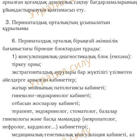
арналған қоғамдық денсаулық сақтау бағдарламаларының
ұйымдастырылуын қамтамасыз ету.
3. Перинаталдық орталықтың ұсынылатын
құрылымы
6. Перинаталдық орталық бірыңғай әкімшілік
бағыныстағы бірнеше блоктардан тұрады:
1) консультациялық-диагностикалық блок (емхана):
тіркеу орны;
экстрагениталдық аурулары бар жүктілігі үзілмеген
әйелдерге арналған кабинеттер;
жатыр мойнының патологиясы кабинеті;
гинеколог-эндокринолог кабинеті;
отбасын жоспарлау кабинеті;
терапевт, эндокринолог, стоматолог, балалар
гинекологы және басқа мамандар (невропатолог,
нефролог, кардиолог...) кабинеттері;
медициналық-генетикалық консультация кабинеті, ал