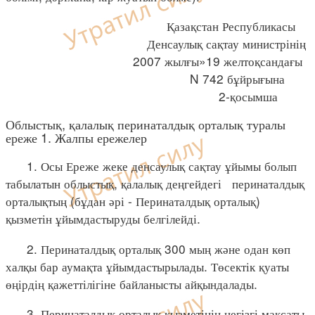
Қазақстан Республикасы
Денсаулық сақтау министрінің
2007 жылғы»19 желтоқсандағы
N 742 бұйрығына
2-қосымша
Облыстық, қалалық перинаталдық орталық туралы
ереже 1. Жалпы ережелер
1. Осы Ереже жеке денсаулық сақтау ұйымы болып
табылатын облыстық, қалалық деңгейдегі перинаталдық
орталықтың (бұдан әрі - Перинаталдық орталық)
қызметін ұйымдастыруды белгілейді.
2. Перинаталдық орталық 300 мың және одан көп
халқы бар аумақта ұйымдастырылады. Төсектік қуаты
өңірдің қажеттілігіне байланысты айқындалады.
3. Перинаталдық орталық қызметінің негізгі мақсаты