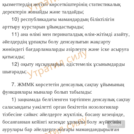
қызметтердің негізгі көрсеткіштерінің статистикалық
деректерін жинайды және талдайды;
10) республикадағы мамандардың біліктілігін
арттыру курстарын ұйымдастырады;
11) ана өлімі мен перинаталдық өлім-жітімді азайту,
әйелдердің ұрпақты болу денсаулығын жақсарту
жөніндегі бағдарламаларды әзірлеуге және іске асыруға
қатысады;
12) оқыту нұсқауларын, әдістемелік ұсынымдарды
шығарады;
7. ЖММК көрсететін денсаулық сақтау ұйымының
функциялары мыналар болып табылады:
1) заңнамада белгіленген тәртіппен денсаулық сақтау
саласындағы уәкілетті орган бекітетін нозологиялар
тізбесіне сәйкес әйелдерге жүктілік, босану кезеңінде,
босанғаннан кейінгі кезеңде ұрпақты болу жүйесінің
Вверх
аурулары бар әйелдерге жоғары мамандандырылған