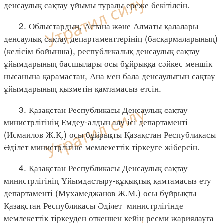
денсаулық сақтау ұйымы туралы ереже бекітілсін.
2. Облыстардың, Астана және Алматы қалалары
денсаулық сақтау департаменттерінің (басқармаларының)
(келісім бойынша), республикалық денсаулық сақтау
ұйымдарының басшылары осы бұйрыққа сәйкес меншік
нысанына қарамастан, Ана мен бала денсаулығын сақтау
ұйымдарының қызметін қамтамасыз етсін.
3. Қазақстан Республикасы Денсаулық сақтау
министрлігінің Емдеу-алдын алу ісі департаменті
(Исмаилов Ж.Қ.) осы бұйрықты Қазақстан Республикасы
Әділет министрлігіне мемлекеттік тіркеуге жіберсін.
4. Қазақстан Республикасы Денсаулық сақтау
министрлігінің Ұйымдастыру-құқықтық қамтамасыз ету
департаменті (Мұхамеджанов Ж.М.) осы бұйрықты
Қазақстан Республикасы Әділет министрлігінде
мемлекеттік тіркеуден өткеннен кейін ресми жариялауға