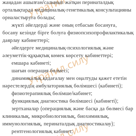
жаңадан ашылған/салынып жатқан перинаталдық
орталықтарда медициналық-генетикалық консультацияны
орналастыруға болады;
жүкті әйелдерді және оның отбасын босануға,
босану кезінде бірге болуға физиопсихопрофилактикалық
даярлау кабинеттері;
әйелдерге медициналық-психологиялық және
әлеуметтік-құқықтық көмек көрсету кабинеттері;
емшара кабинеті;
шағын операция бөлмесі;
динамикалық қадағалау мен оңалтуды қажет ететін
нәрестелердің амбулаториялық бөлімшесі (кабинеті);
физиотерапиялық бөлімше/кабинет;
функциялық диагностика бөлімшесі (кабинеті);
зертханалар (операциялық және басқа да бөлмесі бар
клиникалық, микробиологиялық, биохимиялық,
иммунологиялық, перинаталдық диагностикалау);
рентгенологиялық кабинет;