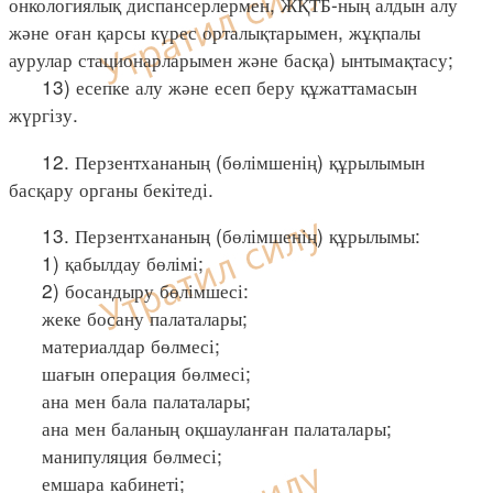
онкологиялық диспансерлермен, ЖҚТБ-ның алдын алу
және оған қарсы күрес орталықтарымен, жұқпалы
аурулар стационарларымен және басқа) ынтымақтасу;
13) есепке алу және есеп беру құжаттамасын
жүргізу.
12. Перзентхананың (бөлімшенің) құрылымын
басқару органы бекітеді.
13. Перзентхананың (бөлімшенің) құрылымы:
1) қабылдау бөлімі;
2) босандыру бөлімшесі:
жеке босану палаталары;
материалдар бөлмесі;
шағын операция бөлмесі;
ана мен бала палаталары;
ана мен баланың оқшауланған палаталары;
манипуляция бөлмесі;
емшара кабинеті;