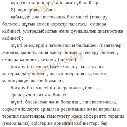
күндізгі стационарға арналған үй-жайлар;
2) акушериялық блок:
қабылдау-диагностикалық бөлімшесі (тексеру
бөлмесі, шұғыл көмек көрсету палатасы, емшара
кабинеті, ультрадыбыстық және функциялық диагностика
кабинеті);
жүкті әйелдердің патологиясы бөлімшесі (палаталар
жинағы, манипуляция жасау бөлмесі, тексеру бөлмесі,
емшара кабинеті, кездесу бөлмесі);
босану бөлімшесі (жеке босану палаталары,
материалдар бөлмесі, шағын операциялық бөлме,
манипуляция жасау бөлмесі);
босану бөлімшесінің операциялық блогы;
трансфузиология кабинеті;
жүкті, босанатын және босанған, гинекологиялық
сырқат әйелдерге арналған реанимация және қарқынды
терапия палаталары, гемотүзету және эфферентті терапия
(гемодиализ) әдістеріне арналған кабинеттері бар