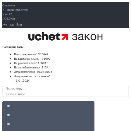
О проекте
Наши проекты:
Учёт.kz
ПОБ.Учёт
Рус
|
Қаз
|
Eng
Состояние базы:
Всего документов:
355649
На казахском языке:
176600
На русском языке:
176917
На английском языке:
2131
Дата обновления:
16.01.2024
Документы по состоянию на:
16.01.2024
Документы
Қазақ тілінде