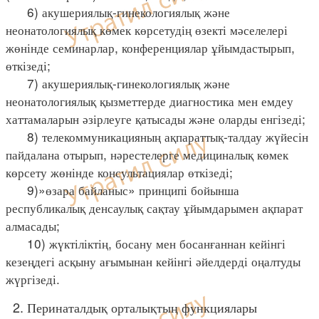
6) акушериялық-гинекологиялық және
неонатологиялық көмек көрсетудің өзекті мәселелері
жөнінде семинарлар, конференциялар ұйымдастырып,
өткізеді;
7) акушериялық-гинекологиялық және
неонатологиялық қызметтерде диагностика мен емдеу
хаттамаларын әзірлеуге қатысады және оларды енгізеді;
8) телекоммуникацияның ақпараттық-талдау жүйесін
пайдалана отырып, нәрестелерге медициналық көмек
көрсету жөнінде консультациялар өткізеді;
9)»өзара байланыс» принципі бойынша
республикалық денсаулық сақтау ұйымдарымен ақпарат
алмасады;
10) жүктіліктің, босану мен босанғаннан кейінгі
кезеңдегі асқыну ағымынан кейінгі әйелдерді оңалтуды
жүргізеді.
2. Перинаталдық орталықтың функциялары