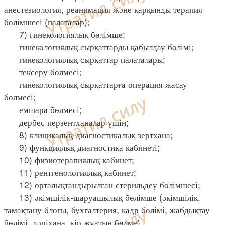
анестезиология, реанимация және қарқынды терапия
бөлімшесі (палаталар);
7) гинекологиялық бөлімше:
гинекологиялық сырқаттарды қабылдау бөлімі;
гинекологиялық сырқаттар палаталары;
тексеру бөлмесі;
гинекологиялық сырқаттарға операция жасау
бөлмесі;
емшара бөлмесі;
дербес перзентханалар үшін;
8) клиникалық-диагностикалық зертхана;
9) функциялық диагностика кабинеті;
10) физиотерапиялық кабинет;
11) рентгенологиялық кабинет;
12) орталықтандырылған стерильдеу бөлімшесі;
13) әкімшілік-шаруашылық бөлімше (әкімшілік,
тамақтану блогы, бухгалтерия, кадр бөлімі, жабдықтау
бөлімі, дәріхана, кір жуатын бөлме).