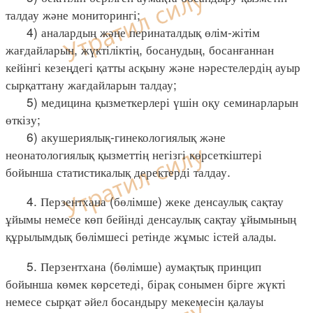
талдау және мониторингі;
4) аналардың және перинаталдық өлім-жітім
жағдайларын, жүктіліктің, босанудың, босанғаннан
кейінгі кезеңдегі қатты асқыну және нәрестелердің ауыр
сырқаттану жағдайларын талдау;
5) медицина қызметкерлері үшін оқу семинарларын
өткізу;
6) акушериялық-гинекологиялық және
неонатологиялық қызметтің негізгі көрсеткіштері
бойынша статистикалық деректерді талдау.
4. Перзентхана (бөлімше) жеке денсаулық сақтау
ұйымы немесе көп бейінді денсаулық сақтау ұйымының
құрылымдық бөлімшесі ретінде жұмыс істей алады.
5. Перзентхана (бөлімше) аумақтық принцип
бойынша көмек көрсетеді, бірақ сонымен бірге жүкті
немесе сырқат әйел босандыру мекемесін қалауы