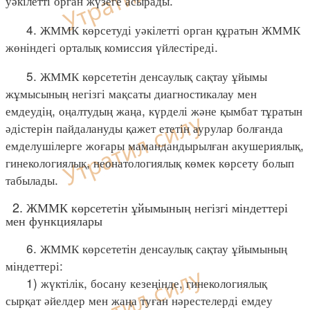
уәкілетті орган жүзеге асырады.
4. ЖММК көрсетуді уәкілетті орган құратын ЖММК
жөніндегі орталық комиссия үйлестіреді.
5. ЖММК көрсететін денсаулық сақтау ұйымы
жұмысының негізгі мақсаты диагностикалау мен
емдеудің, оңалтудың жаңа, күрделі және қымбат тұратын
әдістерін пайдалануды қажет ететін аурулар болғанда
емделушілерге жоғары мамандандырылған акушериялық,
гинекологиялық, неонатологиялық көмек көрсету болып
табылады.
2. ЖММК көрсететін ұйымының негізгі міндеттері
мен функциялары
6. ЖММК көрсететін денсаулық сақтау ұйымының
міндеттері:
1) жүктілік, босану кезеңінде, гинекологиялық
сырқат әйелдер мен жаңа туған нәрестелерді емдеу