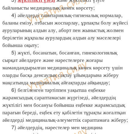
байланысты медициналық көмек көрсету;
4) әйелдерді санитариялық-гигиеналық нормалар,
баланы емізу, отбасын жоспарлау, ұрпақты болу жүйесі
ауруларының алдын алу, аборт пен жыныстық жолмен
берілетін жұқпалы аурулардың алдын алу мәселелері
бойынша оқыту;
5) жүкті, босанатын, босанған, гинекологиялық
сырқат әйелдерге және нәрестелерге жоғары
мамандандырылған медициналық көмек көрсету үшін
оларды басқа денсаулық сақтау ұйымдарына жіберу
мақсатында медициналық айғақтарды айқындау;
6) белгіленген тәртіппен уақытша еңбекке
жарамсыздық сараптамасын жүргізеді, әйелдердің
жүктілігі мен босануы бойынша еңбекке жарамсыздық
парағын береді, еңбек ету қабілетін тұрақты жоғалтқан
әйелдерді медициналық-әлеуметтік сараптамаға жіберу;
7) әйелдердің, нәрестелер мен медицина