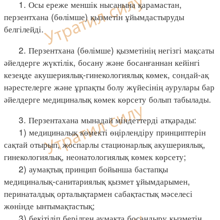
1. Осы ереже меншік нысанына қарамастан,
перзентхана (бөлімше) қызметін ұйымдастыруды
белгілейді.
2. Перзентхана (бөлімше) қызметінің негізгі мақсаты
әйелдерге жүктілік, босану және босанғаннан кейінгі
кезеңде акушериялық-гинекологиялық көмек, сондай-ақ
нәрестелерге және ұрпақты болу жүйесінің аурулары бар
әйелдерге медициналық көмек көрсету болып табылады.
3. Перзентахана мынадай міндеттерді атқарады:
1) медициналық көмекті өңірлендіру принциптерін
сақтай отырып, жоспарлы стационарлық акушериялық,
гинекологиялық, неонатологиялық көмек көрсету;
2) аумақтық принцип бойынша бастапқы
медициналық-санитариялық қызмет ұйымдарымен,
перинаталдық орталықтармен сабақтастық мәселесі
жөнінде ынтымақтастық;
3) бекітіліп берілген аумақта босандыру қызметін