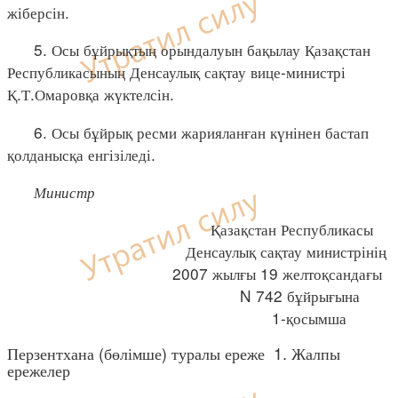
жіберсін.
5. Осы бұйрықтың орындалуын бақылау Қазақстан
Республикасының Денсаулық сақтау вице-министрі
Қ.Т.Омаровқа жүктелсін.
6. Осы бұйрық ресми жарияланған күнінен бастап
қолданысқа енгізіледі.
Министр
Қазақстан Республикасы
Денсаулық сақтау министрінің
2007 жылғы 19 желтоқсандағы
N 742 бұйрығына
1-қосымша
Перзентхана (бөлімше) туралы ереже 1. Жалпы
ережелер