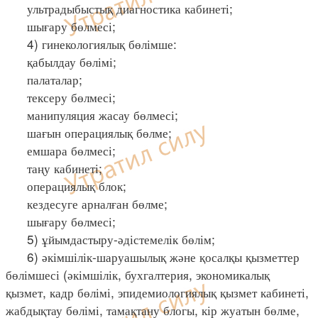
ультрадыбыстық диагностика кабинеті;
шығару бөлмесі;
4) гинекологиялық бөлімше:
қабылдау бөлімі;
палаталар;
тексеру бөлмесі;
манипуляция жасау бөлмесі;
шағын операциялық бөлме;
емшара бөлмесі;
таңу кабинеті;
операциялық блок;
кездесуге арналған бөлме;
шығару бөлмесі;
5) ұйымдастыру-әдістемелік бөлім;
6) әкімшілік-шаруашылық және қосалқы қызметтер
бөлімшесі (әкімшілік, бухгалтерия, экономикалық
қызмет, кадр бөлімі, эпидемиологиялық қызмет кабинеті,
жабдықтау бөлімі, тамақтану блогы, кір жуатын бөлме,