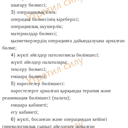
шығару бөлмесі;
3) операциялық блок:
операция бөлмесінің кіреберісі;
операциялық акушерлік;
материалдар бөлмесі;
қызметкерлердің операцияға дайындалуына арналған
бөлме;
4) жүкті әйелдер патологиясы бөлімшесі:
жүкті әйелдер палаталары;
тексеру бөлмесі;
емшара бөлмесі;
5) нәрестелер бөлімшесі:
нәрестелерге арналған қарқынды терапия және
реанимация бөлімшесі (палата);
емшара кабинеті;
егу кабинеті;
6) жүкті, босанған және операциядан кейінгі
гинекологиялық сырқат әйелдерге арналған