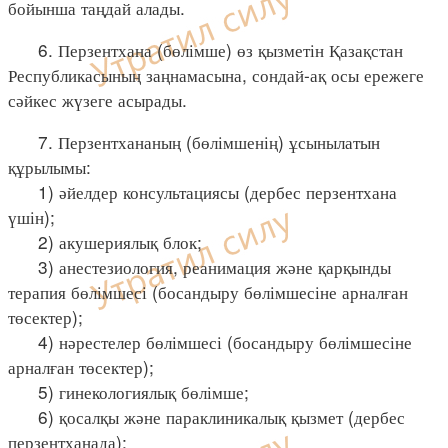
бойынша таңдай алады.
6. Перзентхана (бөлімше) өз қызметін Қазақстан
Республикасының заңнамасына, сондай-ақ осы ережеге
сәйкес жүзеге асырады.
7. Перзентхананың (бөлімшенің) ұсынылатын
құрылымы:
1) әйелдер консультациясы (дербес перзентхана
үшін);
2) акушериялық блок;
3) анестезиология, реанимация және қарқынды
терапия бөлімшесі (босандыру бөлімшесіне арналған
төсектер);
4) нәрестелер бөлімшесі (босандыру бөлімшесіне
арналған төсектер);
5) гинекологиялық бөлімше;
6) қосалқы және параклиникалық қызмет (дербес
перзентханада);