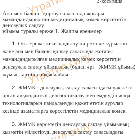
3-қосымша
Ана мен баланы қорғау саласында жоғары
мамандандырылған медициналық көмек көрсететін
денсаулық сақтау
ұйымы туралы ереже 1. Жалпы ережелер
1. Осы Ереже жеке заңды тұлға ретінде құрылған
және ана мен баланы қорғау саласында жоғары
мамандандырылған медициналық көмек көрсететін
денсаулық сақтау ұйымының (бұдан әрі - ЖММК ұйымы)
жұмыс тәртібін айқындайды.
2. ЖММК - денсаулық сақтау саласындағы уәкілетті
орган айқындайтын диагностикалау мен емдеудің жаңа
технологияларын пайдалануды қажет ететін аурулар
кезінде азаматтарға көрсетілетін медициналық көмек.
3. ЖММК көрсететін денсаулық сақтау ұйымының
қызметін үйлестіруді денсаулық сақтау саласындағы