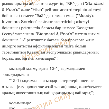
рыноктарында айналыста жүретін, "ВВ"-ден ("Standard
& Poor's" және "Fitch" рейтинг агенттіктерінің жіктеуі
бойынша) немесе "Ва2"-ден төмен емес ("Moody's
Investors Service" рейтинг агенттігінің жіктеуі
бойынша) рейтингтік бағасы бар немесе Қазақстан
Республикасының "Standard & Poor's" ұлттық шәкілі
бойынша "А" рейтингтік бағасы бар брокерге және
дилерге қатысты аффилиирленген тұлға болып
табылмайтын Қазақстан Республикасы ұйымдарының
борыштық бағалы қағаздары;";
мынадай мазмұндағы 12-1) тармақшамен
толықтырылсын:
"12-1) ықтимал шығындар резервтерін шегере
отырып (елу процентке азайтылған) ашық және/немесе
аралық инвестициялық пай қорларының пайлары;";
қосымшада:
"20__ жылғы "___" ___________ жағдайы