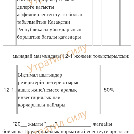
дилерге қатысты
аффилиирленген тұлға болып
табылмайтын Қазақстан
Республикасы ұйымдарының
борыштық бағалы қағаздары
мынадай мазмұндағы 12-1 жолмен толықтырылсын:
Ықтимал шығындар
резервтерін шегере отырып
12-1.
ашық және/немесе аралық
50%
инвестициялық пай
қорларының пайлары
"20__ жылғы "___" ___________ жағдайы
бойынша Пруденциалдық нормативті есептеуге арналған