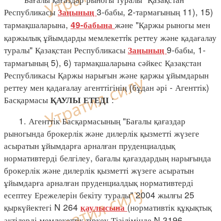
Республикасы
3-бабы, 2-тармағының 11), 15)
Заңының
тармақшаларына,
және "Қаржы рыногы мен
49-бабына
қаржылық ұйымдарды мемлекеттiк реттеу және қадағалау
туралы" Қазақстан Республикасы
9-бабы, 1-
Заңының
тармағының 5), 6) тармақшаларына сәйкес Қазақстан
Республикасы Қаржы нарығын және қаржы ұйымдарын
реттеу мен қадағалау агенттігінің (бұдан әрі - Агенттік)
Басқармасы
:
ҚАУЛЫ ЕТЕДІ
1. Агенттік Басқармасының "Бағалы қағаздар
рыногында брокерлік және дилерлік қызметті жүзеге
асыратын ұйымдарға арналған пруденциалдық
нормативтерді белгілеу, бағалы қағаздардың нарығында
брокерлік және дилерлік қызметті жүзеге асыратын
ұйымдарға арналған пруденциалдық нормативтерді
есептеу Ережелерін бекіту туралы" 2004 жылғы 25
қыркүйектегі N 264
(нормативтік құқықтық
қаулысына
актілерді мемлекеттік тіркеу Тізілімінде N 3196