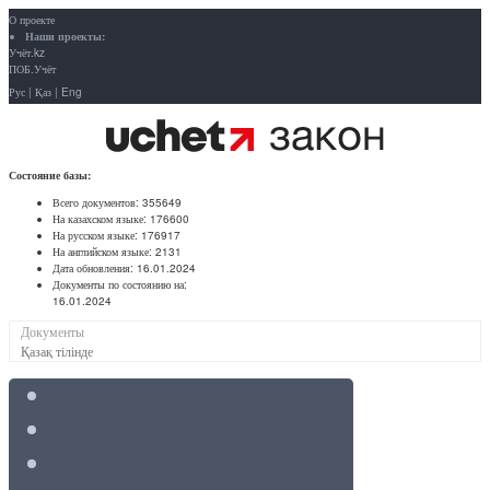
О проекте
Наши проекты:
Учёт.kz
ПОБ.Учёт
Рус
|
Қаз
|
Eng
Состояние базы:
Всего документов:
355649
На казахском языке:
176600
На русском языке:
176917
На английском языке:
2131
Дата обновления:
16.01.2024
Документы по состоянию на:
16.01.2024
Документы
Қазақ тілінде