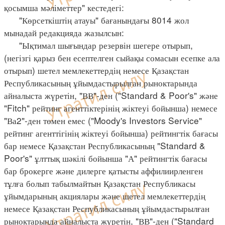
қосымша мәліметтер" кестедегі:
"Көрсеткіштің атауы" бағанындағы 8014 жол
мынадай редакцияда жазылсын:
"Ықтимал шығындар резервін шегере отырып,
(негізгі қарыз бен есептелген сыйақы сомасын есепке ала
отырып) шетел мемлекеттердің немесе Қазақстан
Республикасының ұйымдастырылған рыноктарында
айналыста жүретін, "ВВ"-ден ("Standard & Poor's" және
"Fitch" рейтинг агенттіктерінің жіктеуі бойынша) немесе
"Ва2"-ден төмен емес ("Moody's Investors Service"
рейтинг агенттігінің жіктеуі бойынша) рейтингтік бағасы
бар немесе Қазақстан Республикасының "Standard &
Poor's" ұлттық шәкілі бойынша "А" рейтингтік бағасы
бар брокерге және дилерге қатысты аффилиирленген
тұлға болып табылмайтын Қазақстан Республикасы
ұйымдарының акциялары және шетел мемлекеттердің
немесе Қазақстан Республикасының ұйымдастырылған
рыноктарында айналыста жүретін, "ВВ"-ден ("Standard