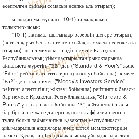
есептелген сыйақы сомасын есепке ала отырып);
мынадай мазмұндағы 10-1) тармақшамен
толықтырылсын:
"10-1) ықтимал шығындар резервін шегере отырып,
(негізгі қарыз бен есептелген сыйақы сомасын есепке ала
отырып) шетел мемлекеттердің немесе Қазақстан
Республикасының ұйымдастырылған рыноктарында
айналыста жүретін, "ВВ"-ден ("Standard & Poor's" және
"Fitch" рейтинг агенттіктерінің жіктеуі бойынша) немесе
"Ва2"-ден төмен емес ("Moody's Investors Service"
рейтинг агенттігінің жіктеуі бойынша) рейтингтік бағасы
бар немесе Қазақстан Республикасының "Standard &
Poor's" ұлттық шәкілі бойынша "А" рейтингтік бағасы
бар брокерге және дилерге қатысты аффилиирленген
тұлға болып табылмайтын Қазақстан Республикасы
ұйымдарының акциялары және шетел мемлекеттердің
немесе Қазақстан Республикасының ұйымдастырылған