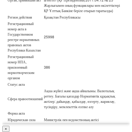
Жарлығымен оның функциялары мен өкілеттіктері
ҚР Ұлттық Банкіне беріле отырып таратылды)
Регион действия
Қазақстан Республикасы
Регистрационный
номер акта в
Государственном
25998
реестре нормативных
правовых актов
Республики Казахстан
Регистрационный
номер НПА,
присвоенный
386
нормотворческим
органом
Статус акта
Ақша жүйесі және ақша айналымы. Валюталық
реттеу. Бағалы қағаздар Нормативтік құқықтық
Сфера правоотношений
актілер: дайындау, қабылдау, өзгерту, жариялау,
түсіндіру, мемлекеттік есепке алу
Форма акта
Юридическая сила
Министрлік пен ведомствоның актісі
×