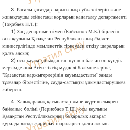
3. Бағалы қағаздар нарығының субъектілерін және
жинақтаушы зейнетақы қорларын қадағалау департаменті
(Тоқобаев Н.Т.):
1) Заң департаментімен (Байсынов М.Б.) бірлесіп
осы қаулыны Қазақстан Республикасының Әділет
министрлігінде мемлекеттік тіркеуден өткізу шараларын
қолға алсын;
2) осы қаулы қабылданған күннен бастап он күндік
мерзімде оны Агенттіктің мүдделі бөлімшелеріне,
"Қазақстан қаржыгерлерінің қауымдастығы" заңды
тұлғалар бірлестігіне, сауда-саттықты ұйымдастырушыға
жіберсін.
4. Халықаралық қатынастар және жұртшылықпен
байланыс бөлімі (Пернебаев Т.Ш.) осы қаулыны
Қазақстан Республикасының бұқаралық ақпарат
құралдарында жариялау шараларын қолға алсын.