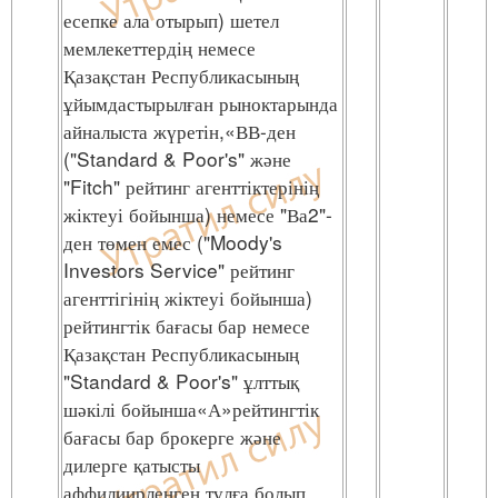
есепке ала отырып) шетел
мемлекеттердің немесе
Қазақстан Республикасының
ұйымдастырылған рыноктарында
айналыста жүретін,«ВВ-ден
("Standard & Poor's" және
"Fitch" рейтинг агенттіктерінің
жіктеуі бойынша) немесе "Ва2"-
ден төмен емес ("Moody's
Investors Service" рейтинг
агенттігінің жіктеуі бойынша)
рейтингтік бағасы бар немесе
Қазақстан Республикасының
"Standard & Poor's" ұлттық
шәкілі бойынша«А»рейтингтік
бағасы бар брокерге және
дилерге қатысты
аффилиирленген тұлға болып