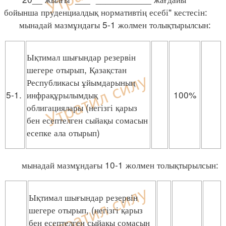
бойынша пруденциалдық нормативтің есебі" кестесін:
мынадай мазмұндағы 5-1 жолмен толықтырылсын:
Ықтимал шығындар резервін
шегере отырып, Қазақстан
Республикасы ұйымдарының
5-1.
инфрақұрылымдық
100%
облигациялары (негізгі қарыз
бен есептелген сыйақы сомасын
есепке ала отырып)
мынадай мазмұндағы 10-1 жолмен толықтырылсын:
Ықтимал шығындар резервін
шегере отырып, (негізгі қарыз
бен есептелген сыйақы сомасын