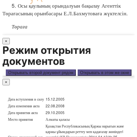
5. Осы қаулының орындалуын бақылау Агенттік
Төрағасының орынбасары Е.Л.Бахмутоваға жүктелсін.
Төраға
×
Режим открытия
документов
Открывать второй документ рядом
Открывать в этом же окне
×
Дата вступления в силу
15.12.2005
Дата изменения акта
22.08.2008
Дата принятия акта
29.10.2005
Место принятия
Алматы қаласы
Қазақстан Республикасының Қаржы нарығын және
қаржы ұйымдарын реттеу мен қадағалау жөніндегi
Орган, принявший акт
агенттiгi (ҚР Президентінің 2011.04.12 № 25