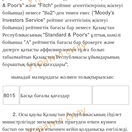
& Poor's" және "Fitch" рейтинг агенттіктерінің жіктеуі
бойынша) немесе "Ва2"-ден төмен емес ("Moody's
Investors Service" рейтинг агенттігінің жіктеуі
бойынша) рейтингтік бағасы бар немесе Қазақстан
Республикасының "Standard & Poor's" ұлттық шәкілі
бойынша "А" рейтингтік бағасы бар брокерге және
дилерге қатысты аффилиирленген тұлға болып
табылмайтын Қазақстан Республикасы ұйымдарының
борыштық бағалы қағаздары";
мынадай мазмұндағы жолмен толықтырылсын:
8015
Басқа бағалы қағаздар
2. Осы қаулы Қазақстан Республикасының Әділет
министрлігінде мемлекеттік тіркеуден өткен күннен
бастап он төрт күн өткеннен кейін қолданысқа енгізіледі.