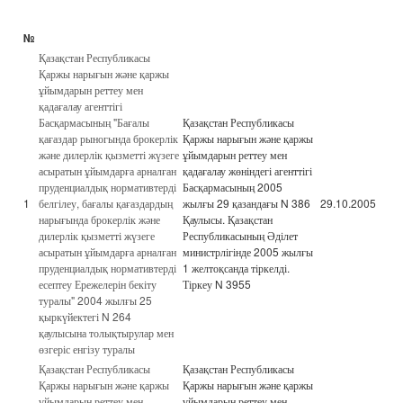
№
Қазақстан Республикасы
Қаржы нарығын және қаржы
ұйымдарын реттеу мен
қадағалау агенттігі
Басқармасының "Бағалы
Қазақстан Республикасы
қағаздар рыногында брокерлік
Қаржы нарығын және қаржы
және дилерлік қызметті жүзеге
ұйымдарын реттеу мен
асыратын ұйымдарға арналған
қадағалау жөніндегі агенттігі
пруденциалдық нормативтерді
Басқармасының 2005
1
белгілеу, бағалы қағаздардың
жылғы 29 қазандағы N 386
29.10.2005
нарығында брокерлік және
Қаулысы. Қазақстан
дилерлік қызметті жүзеге
Республикасының Әділет
асыратын ұйымдарға арналған
министрлігінде 2005 жылғы
пруденциалдық нормативтерді
1 желтоқсанда тіркелді.
есептеу Ережелерін бекіту
Тіркеу N 3955
туралы" 2004 жылғы 25
қыркүйектегі N 264
қаулысына толықтырулар мен
өзгеріс енгізу туралы
Қазақстан Республикасы
Қазақстан Республикасы
Қаржы нарығын және қаржы
Қаржы нарығын және қаржы
ұйымдарын реттеу мен
ұйымдарын реттеу мен