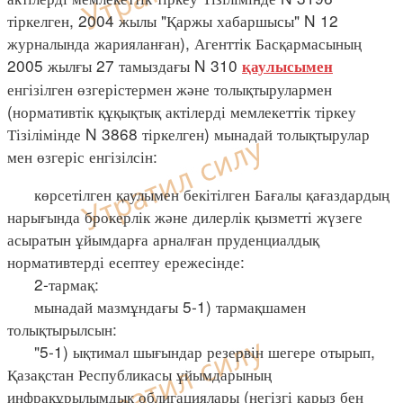
тіркелген, 2004 жылы "Қаржы хабаршысы" N 12
журналында жарияланған), Агенттік Басқармасының
2005 жылғы 27 тамыздағы N 310
қаулысымен
енгізілген өзгерістермен және толықтырулармен
(нормативтік құқықтық актілерді мемлекеттік тіркеу
Тізілімінде N 3868 тіркелген) мынадай толықтырулар
мен өзгеріс енгізілсін:
көрсетілген қаулымен бекітілген Бағалы қағаздардың
нарығында брокерлік және дилерлік қызметті жүзеге
асыратын ұйымдарға арналған пруденциалдық
нормативтерді есептеу ережесінде:
2-тармақ:
мынадай мазмұндағы 5-1) тармақшамен
толықтырылсын:
"5-1) ықтимал шығындар резервін шегере отырып,
Қазақстан Республикасы ұйымдарының
инфрақұрылымдық облигациялары (негізгі қарыз бен