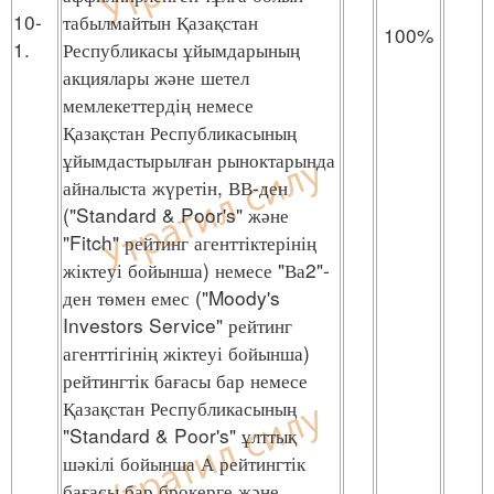
10-
табылмайтын Қазақстан
100%
1.
Республикасы ұйымдарының
акциялары және шетел
мемлекеттердің немесе
Қазақстан Республикасының
ұйымдастырылған рыноктарында
айналыста жүретін, ВВ-ден
("Standard & Poor's" және
"Fitch" рейтинг агенттіктерінің
жіктеуі бойынша) немесе "Ва2"-
ден төмен емес ("Moody's
Investors Service" рейтинг
агенттігінің жіктеуі бойынша)
рейтингтік бағасы бар немесе
Қазақстан Республикасының
"Standard & Poor's" ұлттық
шәкілі бойынша А рейтингтік
бағасы бар брокерге және