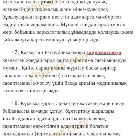
жыл және одан артық) алкогольді қолданудың
нәтижесінде психикалық және мінез-құлықтық
бұзылулардан зардап шегетін адамдарға мәжбүрлеп
емдеу тағайындалмайды. Мұндай жағдайларда тұрған
жері бойынша наркологиялық ұйымдарда қолдаушы және
қайталануға қарсы емделуді ұсыну орынды.
17. Қазақстан Республикасының
заңнамасында
көзделген жағдайларда қайта сараптама тағайындалуы
мүмкін. Қайта сараптаманы жүргізу басқа дәрігер-
сарапшыға және (немесе) сот-наркологиялық
сараптаманы жүргізу үшін басқа арнайы медициналық
комиссияға тапсырылады.
18. Құқыққа қарсы әрекеттер жасаған және соған
байланысты қамауда ұстау, бұлтартпау шаралары
тағайындалған адамдарды сот-наркологиялық
сараптаманы көрсетілген адамдардың болатын
орындарында (тергеу изоляторында, уақытша қамау