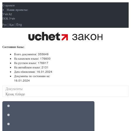
О проекте
Наши проекты:
Учёт.kz
ПОБ.Учёт
Рус
|
Қаз
|
Eng
Состояние базы:
Всего документов:
355649
На казахском языке:
176600
На русском языке:
176917
На английском языке:
2131
Дата обновления:
16.01.2024
Документы по состоянию на:
16.01.2024
Документы
Қазақ тілінде