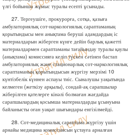
үлгі бойынша жұмыс туралы есепті ұсынады.
27. Тергеушіге, прокурорға, сотқа, қазыға
амбулаториялық сот-наркологиялық сараптаманың
қорытындысы мен анықтама беруші адамдардың іс
материалдарын жіберген күнге дейін барлық қажетті
материалдармен сараптаманы тағайындау туралы қаулы
(анықтама) комиссияға келіп түскен сәтінен бастап
амбулаториялық және стационарлық сот-наркологиялық
сараптаманың қорытындысын жүргізу мерзімі 10
күнтізбелік күннен аспауы тиіс. Сыналушы уақытында
келмеген (жеткізу арқылы), сондай-ақ сарапшылар
жіберілген қателерге кінәлі болмаған жағдайда
сарапшылардың қосымша материалдарды ұсынуына
байланысты оған уақыт шығындары енгізілмейді.
28. Сот-медициналық сараптама жүргізу үшін
арнайы медицина комиссиясын ұстауға арналған