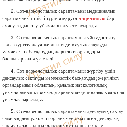
2. Сот-наркологиялық сараптаманы медициналық
сараптаманың тиісті түрін атқаруға
бар
лицензиясы
емдеу-алдын алу ұйымдары жүзеге асырады.
3. Сот-наркологиялық сараптаманы ұйымдастыру
және жүргізу жауапкершілігі денсаулық сақтауды
мемлекеттік басқарудың жергілікті органдары
басшыларына жүктеледі.
4. Сот-наркологиялық сараптаманы жүргізу үшін
денсаулық сақтауды мемлекеттік басқарудың жергілікті
органдарының облыстық, қалалық наркологиялық
ұйымдарының құрамында арнайы медициналық комиссия
ұйымдастырылады.
5. Сот-наркологиялық сараптаманы денсаулық сақтау
саласындағы уәкілетті органымен бекітілген денсаулық
сақтау саласындағы біліктілік емтиханын өткізу