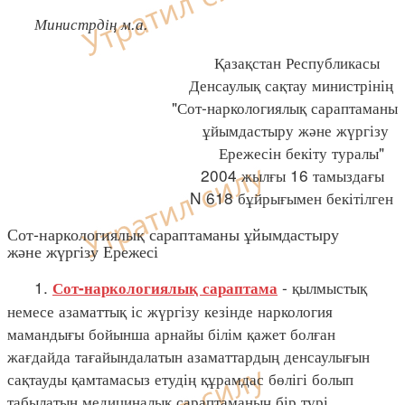
Министрдің м.а.
Қазақстан Республикасы
Денсаулық сақтау министрінің
"Сот-наркологиялық сараптаманы
ұйымдастыру және жүргізу
Ережесін бекіту туралы"
2004 жылғы 16 тамыздағы
N 618 бұйрығымен бекітілген
Сот-наркологиялық сараптаманы ұйымдастыру
және жүргізу Ережесі
1.
- қылмыстық
Сот-наркологиялық сараптама
немесе азаматтық іс жүргізу кезінде наркология
мамандығы бойынша арнайы білім қажет болған
жағдайда тағайындалатын азаматтардың денсаулығын
сақтауды қамтамасыз етудің құрамдас бөлігі болып
табылатын медициналық сараптаманың бір түрі.