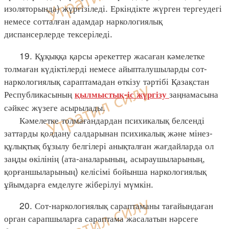
изоляторында) жүргізіледі. Еркіндікте жүрген тергеудегі
немесе сотталған адамдар наркологиялық
диспансерлерде тексеріледі.
19. Құқыққа қарсы әрекеттер жасаған кәмелетке
толмаған күдіктілерді немесе айыпталушыларды сот-
наркологиялық сараптамадан өткізу тәртібі Қазақстан
Республикасының
заңнамасына
қылмыстық-іс жүргізу
сәйкес жүзеге асырылады.
Кәмелетке толмағандардан психикалық белсенді
заттарды қолдану салдарынан психикалық және мінез-
құлықтық бұзылу белгілері анықталған жағдайларда ол
заңды өкілінің (ата-аналарының, асыраушыларының,
қорғаншыларының) келісімі бойынша наркологиялық
ұйымдарға емделуге жіберілуі мүмкін.
20. Сот-наркологиялық сараптаманы тағайындаған
орган сарапшыларға сараптама жасалатын нәрсеге