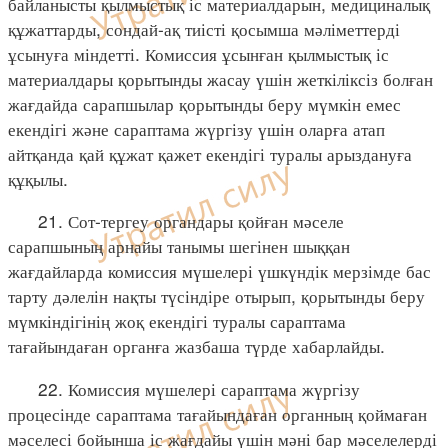
байланысты қылмыстық іс материалдарын, медициналық
құжаттарды, сондай-ақ тиісті қосымша мәліметтерді
ұсынуға міндетті. Комиссия ұсынған қылмыстық іс
материалдары қорытынды жасау үшін жеткіліксіз болған
жағдайда сарапшылар қорытынды беру мүмкін емес
екендігі және сараптама жүргізу үшін оларға атап
айтқанда қай құжат қажет екендігі туралы арыздануға
құқылы.
21. Сот-тергеу органдары қойған мәселе
сарапшының арнайы танымы шегінен шыққан
жағдайларда комиссия мүшелері үшкүндік мерзімде бас
тарту дәлелін нақты түсіндіре отырып, қорытынды беру
мүмкіндігінің жоқ екендігі туралы сараптама
тағайындаған органға жазбаша түрде хабарлайды.
22. Комиссия мүшелері сараптама жүргізу
процесінде сараптама тағайындаған органның қоймаған
мәселесі бойынша іс жағдайы үшін мәні бар мәселелерді