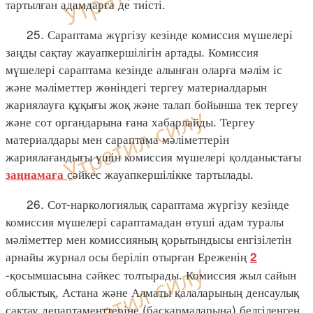
тартылған адамдарға де тиісті.
25. Сараптама жүргізу кезінде комиссия мүшелері
заңды сақтау жауапкершілігін артады. Комиссия
мүшелері сараптама кезінде алынған оларға мәлім іс
және мәліметтер жөніндегі тергеу материалдарын
жариялауға құқығы жоқ және талап бойынша тек тергеу
және сот органдарына ғана хабарлайды. Тергеу
материалдары мен сараптама мәліметтерін
жариялағандығы үшін комиссия мүшелері қолданыстағы
сәйкес жауапкершілікке тартылады.
заңнамаға
26. Сот-наркологиялық сараптама жүргізу кезінде
комиссия мүшелері сараптамадан өтуші адам туралы
мәліметтер мен комиссияның қорытындысы енгізілетін
арнайы журнал осы беріліп отырған Ереженің
2
-қосымшасына сәйкес толтырады. Комиссия жыл сайын
облыстық, Астана және Алматы қалаларының денсаулық
сақтау департаменттеріне (басқармаларына) белгіленген