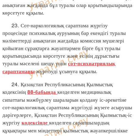
анықтаған жағдайда бұл туралы олар қорытындыларында
көрсетуге құқылы.
23. Сот-наркологиялық сараптама жүргізу
процесінде психикалық ауруының бар екендігі туралы
мәліметтерді анықтаған жағдайда комиссия мүшелері
қойылған сұрақтарға жауаптармен бірге бұл туралы
қорытындысында көрсетуге және есінің дұрыстығы
туралы мәселені шешу үшін
сот-психиатриялық
жүргізуді ұсынуға құқылы.
сараптаманы
24. Қазақстан Республикасының Қылмыстық
кодексінің
көзделген медициналық
88-бабында
сипаттағы мәжбүрлеу шараларын қолдану іс-әрекетіне
сот-наркологиялық сараптама жүргізуді жүзеге асырушы
дәрігерлерге, Қазақстан Республикасының Қылмыстық-іс
жүргізу
көзделген сарапшылардың
кодексінде
құқықтары мен міндеттері қылмыстық жауапкершілікке