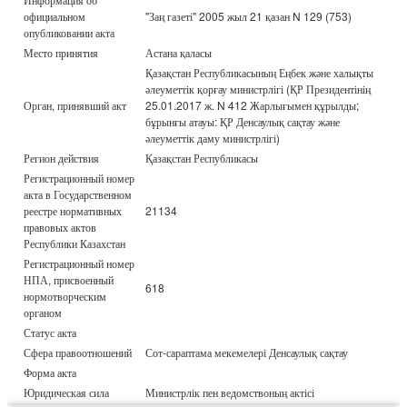
официальном
"Заң газеті" 2005 жыл 21 қазан N 129 (753)
опубликовании акта
Место принятия
Астана қаласы
Қазақстан Республикасының Еңбек және халықты
әлеуметтік қорғау министрлігі (ҚР Президентінің
Орган, принявший акт
25.01.2017 ж. N 412 Жарлығымен құрылды;
бұрынғы атауы: ҚР Денсаулық сақтау және
әлеуметтік даму министрлігі)
Регион действия
Қазақстан Республикасы
Регистрационный номер
акта в Государственном
реестре нормативных
21134
правовых актов
Республики Казахстан
Регистрационный номер
НПА, присвоенный
618
нормотворческим
органом
Статус акта
Сфера правоотношений
Сот-сараптама мекемелері Денсаулық сақтау
Форма акта
Юридическая сила
Министрлік пен ведомствоның актісі