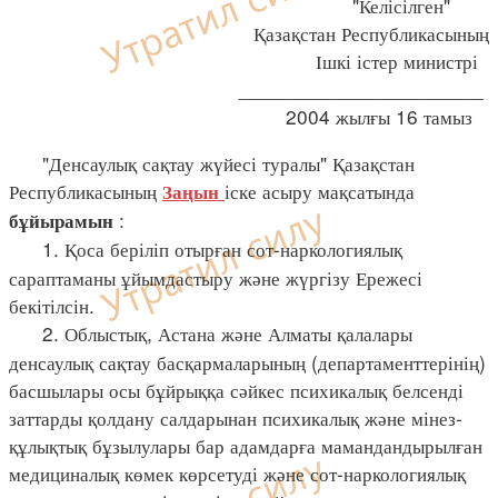
"Келісілген"
Қазақстан Республикасының
Ішкі істер министрі
______________________
2004 жылғы 16 тамыз
"Денсаулық сақтау жүйесі туралы" Қазақстан
Республикасының
іске асыру мақсатында
Заңын
:
бұйырамын
1. Қоса беріліп отырған сот-наркологиялық
сараптаманы ұйымдастыру және жүргізу Ережесі
бекітілсін.
2. Облыстық, Астана және Алматы қалалары
денсаулық сақтау басқармаларының (департаменттерінің)
басшылары осы бұйрыққа сәйкес психикалық белсенді
заттарды қолдану салдарынан психикалық және мінез-
құлықтық бұзылулары бар адамдарға мамандандырылған
медициналық көмек көрсетуді және сот-наркологиялық