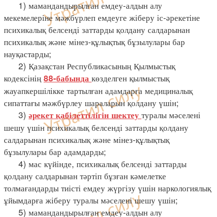
1) мамандандырылған емдеу-алдын алу
мекемелеріне мәжбүрлеп емдеуге жіберу іс-әрекетіне
психикалық белсенді заттарды қолдану салдарынан
психикалық және мінез-құлықтық бұзылулары бар
науқастарды;
2) Қазақстан Республикасының Қылмыстық
кодексінің
көзделген қылмыстық
88-бабында
жауапкершілікке тартылған адамдарға медициналық
сипаттағы мәжбүрлеу шараларын қолдану үшін;
3)
туралы мәселені
әрекет қабілеттілігін шектеу
шешу үшін психикалық белсенді заттарды қолдану
салдарынан психикалық және мінез-құлықтық
бұзылулары бар адамдарды;
4) мас күйінде, психикалық белсенді заттарды
қолдану салдарынан тәртіп бұзған кәмелетке
толмағандарды тиісті емдеу жүргізу үшін наркологиялық
ұйымдарға жіберу туралы мәселені шешу үшін;
5) мамандандырылған емдеу-алдын алу