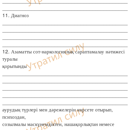
____________________________________________
____________________________________________
11. Диагноз
____________________________________________
____________________________________________
____________________________________________
____________________________________________
12. Азаматты сот-наркологиялық сараптамалау нәтижесі
туралы
қорытынды
____________________________________________
____________________________________________
____________________________________________
____________________________________________
____________________________________________
аурудың түрлері мен дәрежелерін көрсете отырып,
психоздан,
созылмалы маскүнемдіктен, нашақорлықтан немесе