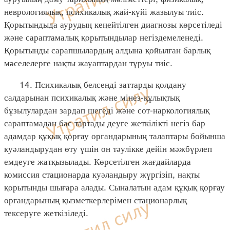
неврологиялық, психикалық жай-күйі жазылуы тиіс.
Қорытындыда аурудың кеңейтілген диагнозы көрсетіледі
және сараптамалық қорытындылар негіздемеленеді.
Қорытынды сарапшылардың алдына қойылған барлық
мәселелерге нақты жауаптардан тұруы тиіс.
14. Психикалық белсенді заттарды қолдану
салдарынан психикалық және мінез-құлықтық
бұзылулардан зардап шегеді және сот-наркологиялық
сараптамадан бас тартады деуге жеткілікті негіз бар
адамдар құқық қорғау органдарының талаптары бойынша
куәландырудан өту үшін он тәулікке дейін мәжбүрлеп
емдеуге жатқызылады. Көрсетілген жағдайларда
комиссия стационарда куәландыру жүргізіп, нақты
қорытынды шығара алады. Сыналатын адам құқық қорғау
органдарының қызметкерлерімен стационарлық
тексеруге жеткізіледі.