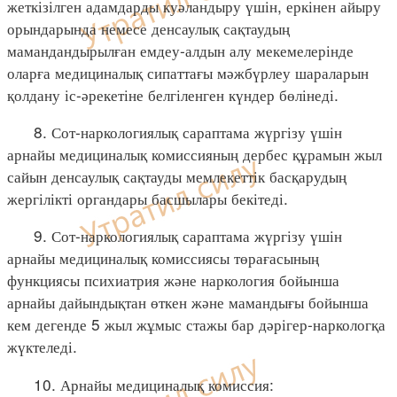
жеткізілген адамдарды куәландыру үшін, еркінен айыру
орындарында немесе денсаулық сақтаудың
мамандандырылған емдеу-алдын алу мекемелерінде
оларға медициналық сипаттағы мәжбүрлеу шараларын
қолдану іс-әрекетіне белгіленген күндер бөлінеді.
8. Сот-наркологиялық сараптама жүргізу үшін
арнайы медициналық комиссияның дербес құрамын жыл
сайын денсаулық сақтауды мемлекеттік басқарудың
жергілікті органдары басшылары бекітеді.
9. Сот-наркологиялық сараптама жүргізу үшін
арнайы медициналық комиссиясы төрағасының
функциясы психиатрия және наркология бойынша
арнайы дайындықтан өткен және мамандығы бойынша
кем дегенде 5 жыл жұмыс стажы бар дәрігер-наркологқа
жүктеледі.
10. Арнайы медициналық комиссия: