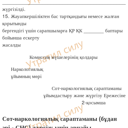
____________________________________________
жүргізілді.
15. Жауапкершіліктен бас тартқандығы немесе жалған
қорытынды
бергендігі үшін сарапшыларға ҚР ҚК _______ баптары
бойынша ескерту
жасалды
Комиссия мүшелерінің қолдары
Наркологиялық
ұйымның мөрі
Сот-наркологиялық сараптаманы
ұйымдастыру және жүргізу Ережесіне
2-қосымша
Сот-наркологиялық сараптаманы (бұдан
әрі - СНС) жүргізу үшін арнайы