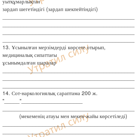
уытқұмарлықтан
зардап шегетіндігі (зардап шекпейтіндігі)
____________________________________________
____________________________________________
____________________________________________
____________________________________________
13. Ұсынылған мерзімдерді көрсете отырып,
медициналық сипаттағы
ұсынымдалған шаралар
____________________________________________
____________________________________________
____________________________________________
14. Сот-наркологиялық сараптама 200 ж.
"_____"____________________
____________________________________________
(мекеменің атауы мен мекен-жайы көрсетіледі)
____________________________________________
____________________________________________