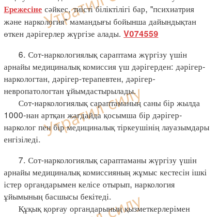
сәйкес, тиісті біліктілігі бар, "психиатрия
Ережесіне
және наркология" мамандығы бойынша дайындықтан
өткен дәрігерлер жүргізе алады.
V074559
6. Сот-наркологиялық сараптама жүргізу үшін
арнайы медициналық комиссия үш дәрігерден: дәрігер-
наркологтан, дәрігер-терапевтен, дәрігер-
невропатологтан ұйымдастырылады.
Сот-наркологиялық сараптаманың саны бір жылда
1000-нан артқан жағдайда қосымша бір дәрігер-
нарколог пен бір медициналық тіркеушінің лауазымдары
енгізіледі.
7. Сот-наркологиялық сараптаманы жүргізу үшін
арнайы медициналық комиссияның жұмыс кестесін ішкі
істер органдарымен келісе отырып, наркология
ұйымының басшысы бекітеді.
Құқық қорғау органдарының қызметкерлерімен