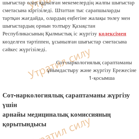
шығыстар олар құрылған мекемелердің жалпы шығыстар
сметасына кіргізіледі. Штаттан тыс сарапшыларды
тартқан жағдайда, олардың еңбегіне жалақы төлеу мен
шығыстардың орнын толтыру Қазақстан
Республикасының Қылмыстық іс жүргізу
кодексімен
көзделген тәртіппен, ұсынылған шығыстар сметасына
сәйкес жүргізіледі.
Сот-наркологиялық сараптаманы
ұйымдастыру және жүргізу Ережесіне
1-қосымша
Сот-наркологиялық сараптаманы жүргізу
үшін
арнайы медициналық комиссияның
қорытындысы