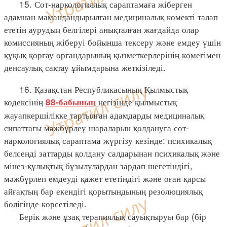
15. Сот-наркологиялық сараптамаға жіберген
адамнан мамандандырылған медициналық көмекті талап
ететін аурудың белгілері анықталған жағдайда олар
комиссияның жіберуі бойынша тексеру және емдеу үшін
құқық қорғау органдарының қызметкерлерінің көмегімен
денсаулық сақтау ұйымдарына жеткізіледі.
16. Қазақстан Республикасының Қылмыстық
кодексінің
негізінде қылмыстық
88-бабының
жауапкершілікке тартылған адамдарды медициналық
сипаттағы мәжбүрлеу шараларын қолдануға сот-
наркологиялық сараптама жүргізу кезінде: психикалық
белсенді заттарды қолдану салдарынан психикалық және
мінез-құлықтық бұзылулардан зардап шегетіндігі,
мәжбүрлеп емдеуді қажет ететіндігі және оған қарсы
айғақтың бар екендігі қорытындының резолюциялық
бөлігінде көрсетіледі.
Берік және ұзақ терапиялық сауықтыруы бар (бір