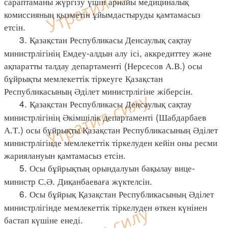
сараптаманы жүргізу үшін арнайы медициналық
комиссияның қызметін ұйымдастыруды қамтамасыз
етсін.
3. Қазақстан Республикасы Денсаулық сақтау
министрлігінің Емдеу-алдын алу ісі, аккредиттеу және
ақпаратты талдау департаменті (Нерсесов А.В.) осы
бұйрықты мемлекеттік тіркеуге Қазақстан
Республикасының Әділет министрлігіне жіберсін.
4. Қазақстан Республикасы Денсаулық сақтау
министрлігінің Әкімшілік департаменті (Шабдарбаев
А.Т.) осы бұйрықты Қазақстан Республикасының Әділет
министрлігінде мемлекеттік тіркелуден кейін оны ресми
жариялануын қамтамасыз етсін.
5. Осы бұйрықтың орындалуын бақылау вице-
министр С.Ә. Диқанбаеваға жүктелсін.
6. Осы бұйрық Қазақстан Республикасының Әділет
министрлігінде мемлекеттік тіркелуден өткен күнінен
бастап күшіне енеді.