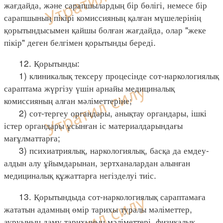
жағдайда, және сарапшылардың бір бөлігі, немесе бір
сарапшының пікірі комиссияның қалған мүшелерінің
қорытындысымен қайшы болған жағдайда, олар "жеке
пікір" деген белгімен қорытынды береді.
12. Қорытынды:
1) клиникалық тексеру процесінде сот-наркологиялық
сараптама жүргізу үшін арнайы медициналық
комиссияның алған мәліметтеріне;
2) сот-тергеу органдары, анықтау органдары, ішкі
істер органдары ұсынған іс материалдарындағы
мағұлматтарға;
3) психиатриялық, наркологиялық, басқа да емдеу-
алдын алу ұйымдарынан, зертханалардан алынған
медициналық құжаттарға негізделуі тиіс.
13. Қорытындыда сот-наркологиялық сараптамаға
жататын адамның өмір тарихы туралы мәліметтер,
ауруының даму тарихының мәліметтері, физикалық,