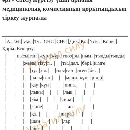
медициналық комиссияның қорытындысын
тіркеу журналы
____________________________________________
|А.Т.Ә.| Жы.|Ту. |СНС |СНС |Диа.|Қо.|Ұсы. |Қоры.|
Қоры.|Ескерту
| |нысы|ған |жүр.|жүр.|гноз|ры.|ным. |тынды|тынды|
| | |жылы|гізу|гі. | |ты.|дал. |бері.|кімге|
| | | |ту. |зіл.| |нды|ған |лген |бе. |
| | | |ралы|ген | | |меди.|күн |рілді|
| | | |қау.|күн | | |цина.| | |
| | | |лыны| | | |лық | | |
| | | |кім | | | |сипа.| | |
| | | |және| | | |ттағы| | |
| | | |қа. | | | |шара.| | |
| | | |шан | | | |лар | | |
| | | |шығ.| | | | | | |