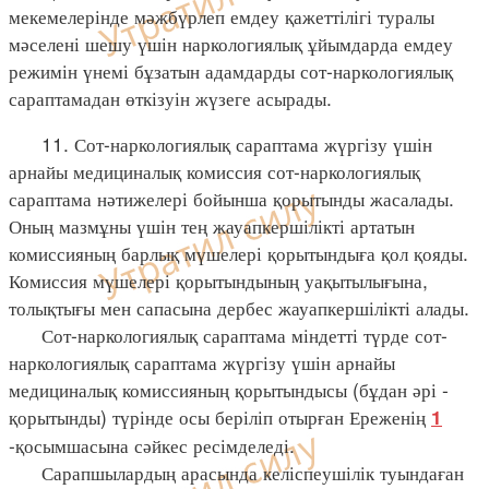
мекемелерінде мәжбүрлеп емдеу қажеттілігі туралы
мәселені шешу үшін наркологиялық ұйымдарда емдеу
режимін үнемі бұзатын адамдарды сот-наркологиялық
сараптамадан өткізуін жүзеге асырады.
11. Сот-наркологиялық сараптама жүргізу үшін
арнайы медициналық комиссия сот-наркологиялық
сараптама нәтижелері бойынша қорытынды жасалады.
Оның мазмұны үшін тең жауапкершілікті артатын
комиссияның барлық мүшелері қорытындыға қол қояды.
Комиссия мүшелері қорытындының уақытылығына,
толықтығы мен сапасына дербес жауапкершілікті алады.
Сот-наркологиялық сараптама міндетті түрде сот-
наркологиялық сараптама жүргізу үшін арнайы
медициналық комиссияның қорытындысы (бұдан әрі -
қорытынды) түрінде осы беріліп отырған Ереженің
1
-қосымшасына сәйкес ресімделеді.
Сарапшылардың арасында келіспеушілік туындаған