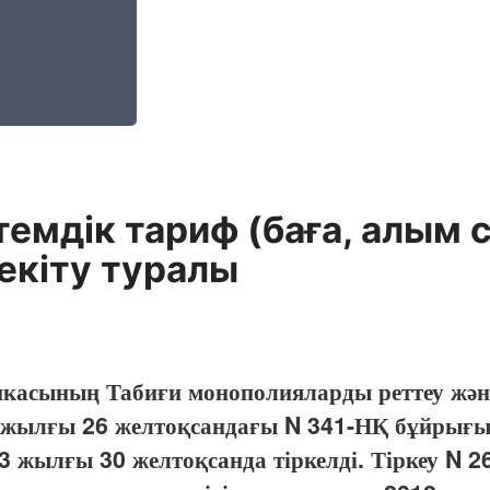
емдік тариф (баға, алым 
екіту туралы
касының Табиғи монополияларды реттеу және б
жылғы 26 желтоқсандағы N 341-НҚ бұйрығы.
3 жылғы 30 желтоқсанда тіркелді. Тіркеу N 