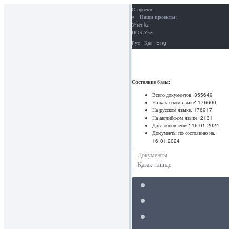
О проекте
Наши проекты:
Учёт.kz
ПОБ.Учёт
Рус
|
Қаз
|
Eng
Состояние базы:
Всего документов:
355649
На казахском языке:
176600
На русском языке:
176917
На английском языке:
2131
Дата обновления:
16.01.2024
Документы по состоянию на:
16.01.2024
Документы
Қазақ тілінде