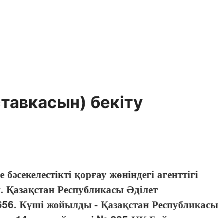
ставкасын) бекіту
әсекелестікті қорғау жөніндегі агенттігі
 Қазақстан Республикасы Әділет
2656. Күші жойылды - Қазақстан Республикасы