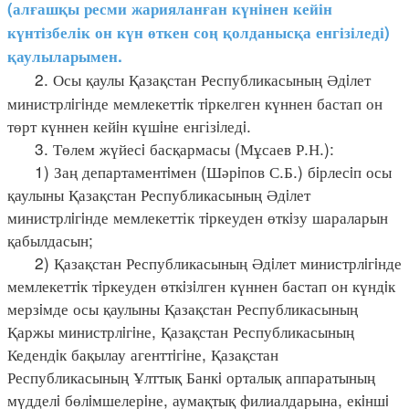
(алғашқы ресми жарияланған күнінен кейін
күнтізбелік он күн өткен соң қолданысқа енгізіледі)
қаулыларымен.
2. Осы қаулы Қазақстан Республикасының Әдiлет
министрлiгiнде мемлекеттiк тiркелген күннен бастап он
төрт күннен кейiн күшiне енгізiледi.
3. Төлем жүйесi басқармасы (Мұсаев Р.Н.):
1) Заң департаментiмен (Шәрiпов С.Б.) бiрлесiп осы
қаулыны Қазақстан Республикасының Әдiлет
министрлiгiнде мемлекеттік тiркеуден өткiзу шараларын
қабылдасын;
2) Қазақстан Республикасының Әдiлет министрлiгiнде
мемлекеттiк тiркеуден өткiзiлген күннен бастап он күндiк
мерзiмде осы қаулыны Қазақстан Республикасының
Қаржы министрлiгiне, Қазақстан Республикасының
Кедендiк бақылау агенттiгiне, Қазақстан
Республикасының Ұлттық Банкi орталық аппаратының
мүдделi бөлiмшелерiне, аумақтық филиалдарына, екiншi