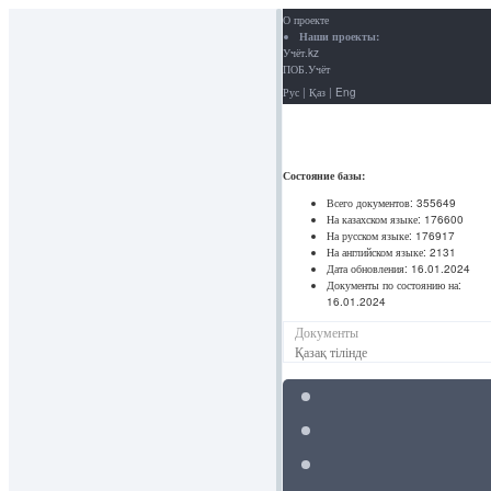
О проекте
Наши проекты:
Учёт.kz
ПОБ.Учёт
Рус
|
Қаз
|
Eng
Состояние базы:
Всего документов:
355649
На казахском языке:
176600
На русском языке:
176917
На английском языке:
2131
Дата обновления:
16.01.2024
Документы по состоянию на:
16.01.2024
Документы
Қазақ тілінде