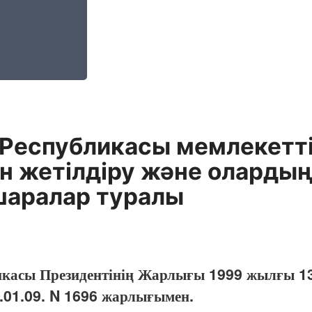
 Республикасы мемлекетт
 жетілдіру және олардың
шаралар туралы
икасы Президентінің Жарлығы 1999 жылғы 13
6.01.09. N 1696 жарлығымен.