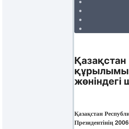
Қазақстан
құрылымын
жөніндегі 
Қазақстан Республ
Президентінің 200