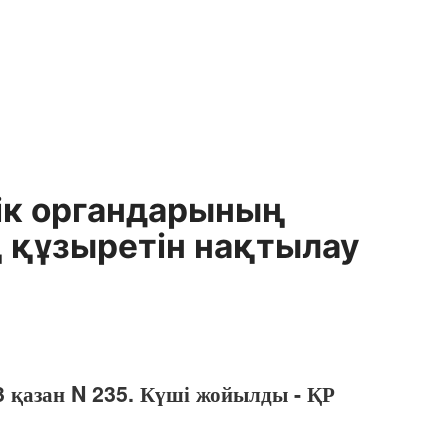
ік органдарының
 құзыретін нақтылау
 қазан N 235. Күші жойылды - ҚР