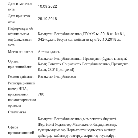
Дата изменения
10.09.2022
акта
Дата принятия
29.10.2018
акта
Информация об
официальном
Қазақстан Республикасының ПҮАЖ-ы, 2018 ж., № 61,
опубликовании
342-құжат, Басуға қол қойылған күні 30.10.2018 ж.
акта
Место принятия
Астана қаласы
Қазақстан Республикасының Президенті (бұрынғы атауы:
Орган,
Қазақ Советтік Социалистік Республикасының Президенті;
принявший акт
Қазақ ССР Президенті)
Регион действия
Қазақстан Республикасы
Регистрационный
номер НПА,
присвоенный
780
нормотворческим
органом
Статус акта
Қазақстан Республикасының мемлекеттік бюджеті.
Жергілікті бюджеттер Мемлекеттік бағдарламалар,
Сфера
тұжырымдамалар Нормативтік құқықтық актілер:
правоотношений
дайындау, қабылдау, өзгерту, жариялау, түсіндіру,