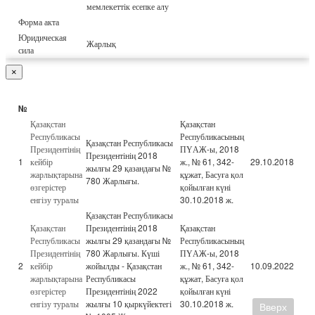
мемлекеттік есепке алу
Форма акта
Юридическая
Жарлық
сила
×
№
Қазақстан
Қазақстан
Республикасы
Республикасының
Қазақстан Республикасы
Президентінің
ПҮАЖ-ы, 2018
Президентінің 2018
1
кейбір
ж., № 61, 342-
29.10.2018
жылғы 29 қазандағы №
жарлықтарына
құжат, Басуға қол
780 Жарлығы.
өзгерістер
қойылған күні
енгізу туралы
30.10.2018 ж.
Қазақстан Республикасы
Қазақстан
Президентінің 2018
Қазақстан
Республикасы
жылғы 29 қазандағы №
Республикасының
Президентінің
780 Жарлығы. Күші
ПҮАЖ-ы, 2018
2
кейбір
жойылды - Қазақстан
ж., № 61, 342-
10.09.2022
жарлықтарына
Республикасы
құжат, Басуға қол
өзгерістер
Президентінің 2022
қойылған күні
енгізу туралы
жылғы 10 қыркүйектегі
30.10.2018 ж.
Вверх