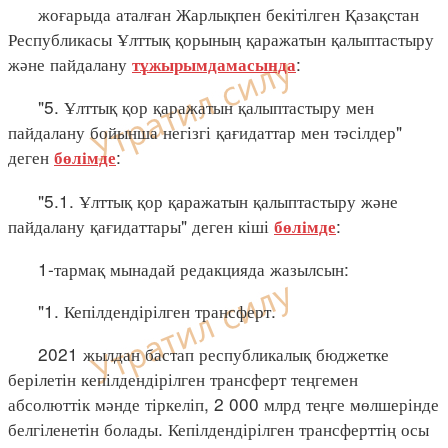
жоғарыда аталған Жарлықпен бекітілген Қазақстан
Республикасы Ұлттық қорының қаражатын қалыптастыру
және пайдалану
:
тұжырымдамасында
"5. Ұлттық қор қаражатын қалыптастыру мен
пайдалану бойынша негізгі қағидаттар мен тәсілдер"
деген
:
бөлімде
"5.1. Ұлттық қор қаражатын қалыптастыру және
пайдалану қағидаттары" деген кіші
:
бөлімде
1-тармақ мынадай редакцияда жазылсын:
"1. Кепілдендірілген трансферт.
2021 жылдан бастап республикалық бюджетке
берілетін кепілдендірілген трансферт теңгемен
абсолюттік мәнде тіркеліп, 2 000 млрд теңге мөлшерінде
белгіленетін болады. Кепілдендірілген трансферттің осы