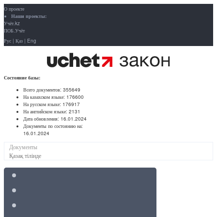
О проекте
Наши проекты:
Учёт.kz
ПОБ.Учёт
Рус
|
Қаз
|
Eng
Состояние базы:
Всего документов:
355649
На казахском языке:
176600
На русском языке:
176917
На английском языке:
2131
Дата обновления:
16.01.2024
Документы по состоянию на:
16.01.2024
Документы
Қазақ тілінде