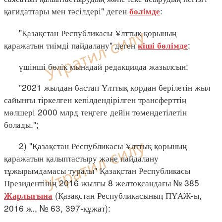
қағидаттары мен тәсілдері" деген
:
бөлімде
"Қазақстан Республикасы Ұлттық қорының
қаражатын тиімді пайдалану" деген
:
кіші бөлімде
үшінші бөлік мынадай редакцияда жазылсын:
"2021 жылдан бастап Ұлттық қордан берілетін жыл
сайынғы тіркелген кепілдендірілген трансферттің
мөлшері 2000 млрд теңгеге дейін төмендетілетін
болады.";
2) "Қазақстан Республикасы Ұлттық қорының
қаражатын қалыптастыру және пайдалану
тұжырымдамасы туралы" Қазақстан Республикасы
Президентінің 2016 жылғы 8 желтоқсандағы № 385
(Қазақстан Республикасының ПҮАЖ-ы,
Жарлығына
2016 ж., № 63, 397-құжат):