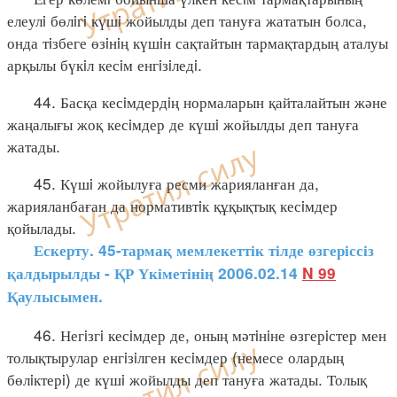
елеулi бөлiгi күшi жойылды деп тануға жататын болса,
онда тiзбеге өзiнiң күшiн сақтайтын тармақтардың аталуы
арқылы бүкiл кесiм енгiзiледi.
44. Басқа кесiмдердiң нормаларын қайталайтын және
жаңалығы жоқ кесiмдер де күшi жойылды деп тануға
жатады.
45. Күшi жойылуға ресми жарияланған да,
жарияланбаған да нормативтiк құқықтық кесiмдер
қойылады.
Ескерту. 45-тармақ мемлекеттік тілде өзгеріссіз
қалдырылды - ҚР Үкіметінің 2006.02.14
N 99
Қаулысымен.
46. Негiзгi кесiмдер де, оның мәтiнiне өзгерiстер мен
толықтырулар енгiзiлген кесiмдер (немесе олардың
бөлiктерi) де күшi жойылды деп тануға жатады. Толық