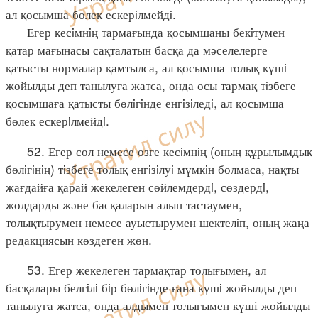
ал қосымша бөлек ескерiлмейдi.
Егер кесiмнiң тармағында қосымшаны бекiтумен
қатар мағынасы сақталатын басқа да мәселелерге
қатысты нормалар қамтылса, ал қосымша толық күшi
жойылды деп танылуға жатса, онда осы тармақ тiзбеге
қосымшаға қатысты бөлiгiнде енгiзiледi, ал қосымша
бөлек ескерiлмейдi.
52. Егер сол немесе өзге кесiмнiң (оның құрылымдық
бөлiгiнiң) тiзбеге толық енгiзiлуi мүмкiн болмаса, нақты
жағдайға қарай жекелеген сөйлемдердi, сөздердi,
жолдарды және басқаларын алып тастаумен,
толықтырумен немесе ауыстырумен шектелiп, оның жаңа
редакциясын көздеген жөн.
53. Егер жекелеген тармақтар толығымен, ал
басқалары белгiлi бiр бөлiгiнде ғана күшi жойылды деп
танылуға жатса, онда алдымен толығымен күші жойылды