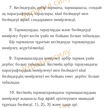
7. Кесiмдердiң әрбiр тармағы, тармақшасы, сондай-
ақ параграфтары, тараулары, кiшi бөлiмдерi мен
бөлiмдерi apaб сандарымен нөмiрленедi.
8. Тармақтарды, тарауларды және бөлiмдердi
нөмiрлеу бүкiл кесiм үшiн өн бойына болып табылады.
Бiр тармақтан тұратын кесiмдерде тармақтарды
нөмiрлеу жүргiзiлмейдi.
9. Тармақшаларды нөмiрлеу әрбiр тармақ үшiн
дербес болып табылады. Кесiмнiң әрбір тарауындағы
параграфтардың нөмiрленуi мен бөлiмдегi кiшi
бөлiмдердiң нөмiрленуi өн бойына емес дербес болып
табылады.
10. Кесiмнiң тармақтарындағы тармақшалардың
нөмiрлерi жақшасы бар apaб әріптерімен мынадай
тұрғыда бөлiнедi: 1), 2), 3) және одан әрi.