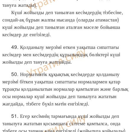
тануға жатады).
Күшi жойылды деп танылған кесiмдердiң тiзбесiне,
сондай-ақ бұрын жалпы нысанда (оларды атамастан)
күшi жойылды деп танылған аталған мәселе бойынша
кесiмдер де енгiзiледi.
49. Қолданылу мерзiмi өткен уақытша сипаттағы
кесiмдер мен кесiмдердiң құрылымдық бөлiктерi күшi
жойылды деп тануға жатпайды.
50. Нормативтiк құқықтық кесiмдерде қолданылу
мерзiмi бiткен уақытша сипаттағы нормалармен қатар
тұрақты қолданылатын нормалар қамтылған және барлық
осы нормалар күшi жойылды деп танылуға жататын
жағдайда, тiзбеге бүкiл мәтiн енгiзiледi.
51. Егер кесiмнiң тармағында күшi жойылды деп
танылуға жататын қосымшаға сілтеме қамтылса, онда
тiзбеге осы тармақ қана енгiзiледi (жойылуға қойылады),