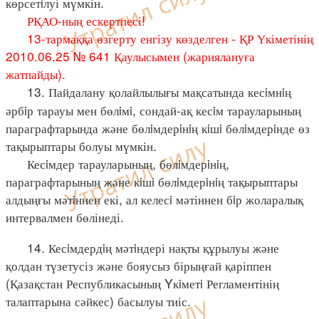
көрсетiлуі мүмкін.
РҚАО-ның ескертпесі!
13-тармаққа өзгерту енгізу көзделген - ҚР Үкіметінің
2010.06.25 № 641 Қаулысымен (жариялануға
жатпайды).
13. Пайдалану қолайлылығы мақсатында кесiмнiң
әрбiр тарауы мен бөлiмi, сондай-ақ кесiм тарауларының
параграфтарында және бөлiмдерiнiң кiшi бөлiмдерiнде өз
тақырыптары болуы мүмкін.
Кесiмдер тарауларының, бөлiмдерiнiң,
параграфтарының және кiшi бөлiмдерiнiң тақырыптары
алдыңғы мәтiннен екі, ал келесi мәтіннен бiр жоларалық
интервалмен бөлінеді.
14. Кесiмдердiң мәтiндері нақты құрылуы және
қолдан түзетусіз және бояусыз бірыңғай қаріппен
(Қазақстан Республикасының Yкiметi Регламентінің
талаптарына сәйкес) басылуы тиіс.