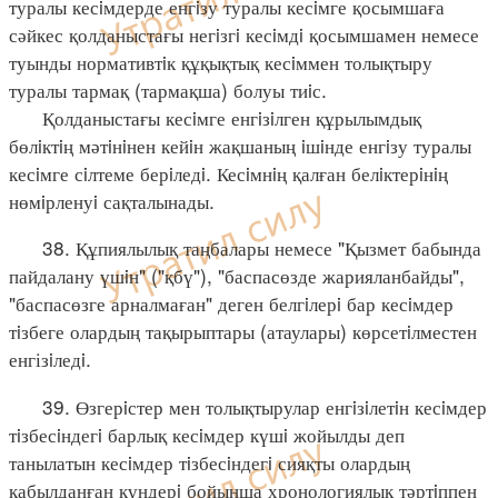
туралы кесiмдерде енгiзу туралы кесiмге қосымшаға
сәйкес қолданыстағы негiзгi кесiмдi қосымшамен немесе
туынды нормативтiк құқықтық кесiммен толықтыру
туралы тармақ (тармақша) болуы тиiс.
Қолданыстағы кесiмге енгiзiлген құрылымдық
бөлiктiң мәтiнiнен кейiн жақшаның iшiнде енгiзу туралы
кесiмге сiлтеме берiледi. Кесiмнiң қалған белiктерiнiң
нөмiрленуi сақталынады.
38. Құпиялылық таңбалары немесе "Қызмет бабында
пайдалану үшiн" ("қбү"), "баспасөзде жарияланбайды",
"баспасөзге арналмаған" деген белгiлерi бар кесiмдер
тiзбеге олардың тақырыптары (атаулары) көрсетiлместен
енгізiледi.
39. Өзгерiстер мен толықтырулар енгiзiлетiн кесiмдер
тiзбесiндегi барлық кесiмдер күшi жойылды деп
танылатын кесiмдер тiзбесiндегi сияқты олардың
қабылданған күндерi бойынша хронологиялық тәртiппен