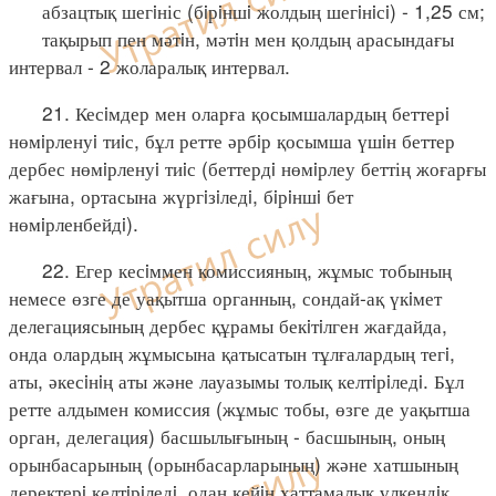
абзацтық шегiніс (бiрiншi жолдың шегiнiсi) - 1,25 см;
тақырып пен мәтiн, мәтiн мен қолдың арасындағы
интервал - 2 жоларалық интервал.
21. Кесiмдер мен оларға қосымшалардың беттерi
нөмiрленуi тиiс, бұл ретте әрбiр қосымша үшiн беттер
дербес нөмiрленуi тиiс (беттердi нөмiрлеу беттің жоғарғы
жағына, ортасына жүргiзiледi, бiрiншi бет
нөмiрленбейдi).
22. Егер кесiммен комиссияның, жұмыс тобының
немесе өзге де уақытша органның, сондай-ақ үкiмет
делегациясының дербес құрамы бекiтiлген жағдайда,
онда олардың жұмысына қатысатын тұлғалардың тегi,
аты, әкесiнiң аты және лауазымы толық келтiрiледi. Бұл
ретте алдымен комиссия (жұмыс тобы, өзге де уақытша
орган, делегация) басшылығының - басшының, оның
орынбасарының (орынбасарларының) және хатшының
деректерi келтiрiледi, одан кейiн хаттамалық үлкендiк