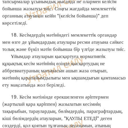
тапсырмалар ұсынымдық нысанда не олармен келiсiм
бойынша жазылуы тиіс. Соңғы жағдайда мемлекеттiк
органның атауынан кейiн "(келiсiм бойынша)" деп
көрсетіледi.
18. Кесiмдердiң мәтiнiндегі мемлекеттiк органдар
мен өзге де ұйымдардың атаулары ресми атауына сәйкес
толық және бүкiл мәтiн бойынша бiр үлгiде жазылуы тиiс.
Ұйымдар атауларын қысқартуға нормативтiк
құқықтық кесiм мәтiнiнiң өзінде қысқартудың не
аббревиатураның мағынасын ашып жаза отырып,
мәтiннiң қарапайымдылығы мен ықшамдығын қамтамасыз
ету мақсатында жол беріледі.
19. Кесiм мәтінінде ерекшеленген әрiптермен
(жартылай қара қарiппен) жазылатын кесімнiң
тақырыбын, тараулардың, бөлiмдердiң, параграфтардың,
кіші бөлімдердiң атауларын, "ҚАУЛЫ ЕТЕДI" деген
сөздердi, қол қоятын тұлғаның лауазымын, атының