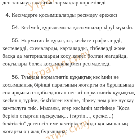
деп танылуға жататын тармақтар көрсетiледi.
4. Кесiмдерге қосымшаларды ресiмдеу ережесi
54. Кесiмнiң құрылымына қосымшалар кiруi мүмкiн.
55. Нормативтiк құқықтық кесiмге графиктердi,
кестелердi, схемаларды, карталарды, тiзбелердi және
басқа да материалдарды қосу қажет болған жағдайда,
соңғылары бөлек қосымшалармен ресiмделедi.
56. Туынды нормативтiк құқықтық кесiмнiң не
қосымшаның бiрiншi парағының жоғарғы оң бұрышында
сол арқылы ол қабылданған негiзгi нормативтiк құқықтық
кесiмнiң түрiне, бекiтiлген күнiне, тiркеу нөмiрiне нұсқау
қамтылуға тиiс. Мысалы, егер кесiмнiң мәтiнiнде "Қоса
берiлiп отырған нұсқаулық... (тәртiп..., ереже...)
бекiтiлсiн" деген сiлтеме келтiрiлсе, онда қосымшаның
жоғарғы оң жақ бұрышына: