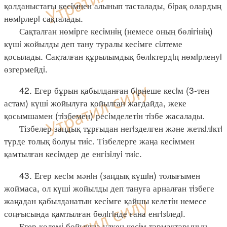
қолданыстағы кесiмнен алынып тасталады, бiрақ олардың
нөмiрлерi сақталады.
Сақталған нөмiрге кесiмнiң (немесе оның бөлiгiнiң)
күшi жойылды деп тану туралы кесiмге сiлтеме
қосылады. Сақталған құрылымдық бөлiктердiң нөмiрленуi
өзгермейдi.
42. Егер бұрын қабылданған бiрнеше кесiм (3-тен
астам) күшi жойылуға қойылған жағдайда, жеке
қосымшамен (тiзбемен) ресiмделетiн тiзбе жасалады.
Тізбелер заңдық тұрғыдан негiзделген және жеткiлiктi
түрде толық болуы тиiс. Тiзбелерге жаңа кесiммен
қамтылған кесiмдер де енгiзiлуi тиiс.
43. Егер кесiм мәнiн (заңдық күшiн) толығымен
жоймаса, ол күшi жойылды деп тануға арналған тiзбеге
жаңадан қабылданатын кесiмге қайшы келетiн немесе
соңғысында қамтылған бөлiгiнде ғана енгiзiледi.
Егер көлемi бойынша үлкен кесiм тармақтарының