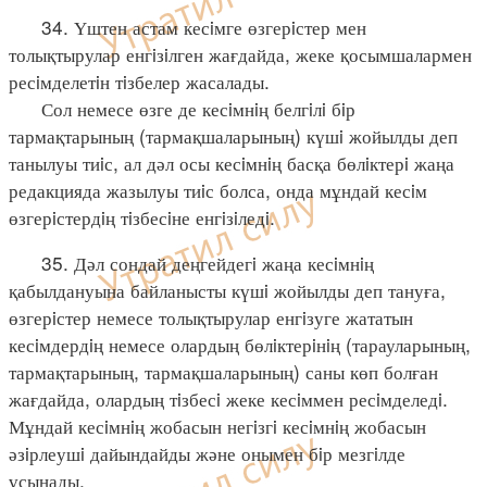
34. Үштен астам кесiмге өзгерiстер мен
толықтырулар енгiзiлген жағдайда, жеке қосымшалармен
ресiмделетiн тiзбелер жасалады.
Сол немесе өзге де кесiмнiң белгiлi бiр
тармақтарының (тармақшаларының) күшi жойылды деп
танылуы тиiс, ал дәл осы кесiмнiң басқа бөлiктерi жаңа
редакцияда жазылуы тиiс болса, онда мұндай кесiм
өзгерiстердiң тiзбесiне енгiзiледi.
35. Дәл сондай деңгейдегi жаңа кесiмнiң
қабылдануына байланысты күшi жойылды деп тануға,
өзгерiстер немесе толықтырулар енгiзуге жататын
кесiмдердiң немесе олардың бөлiктерiнiң (тарауларының,
тармақтарының, тармақшаларының) саны көп болған
жағдайда, олардың тiзбесi жеке кесiммен ресiмделедi.
Мұндай кесiмнiң жобасын негiзгi кесiмнiң жобасын
әзiрлеушi дайындайды және онымен бiр мезгiлде
ұсынады.