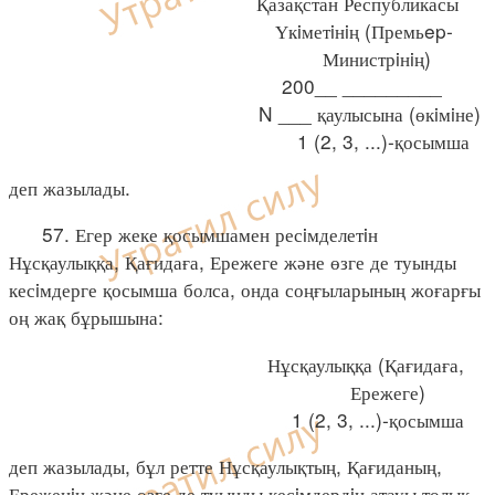
Қазақстан Республикасы
Үкiметiнiң (Премьep-
Министрiнiң)
200__ _________
N ___ қаулысына (өкiмiне)
1 (2, 3, ...)-қосымша
деп жазылады.
57. Егер жеке қосымшамен ресiмделетiн
Нұсқаулыққа, Қағидаға, Ережеге және өзге де туынды
кесiмдерге қосымша болса, онда соңғыларының жоғарғы
оң жақ бұрышына:
Нұсқаулыққа (Қағидаға,
Ережеге)
1 (2, 3, ...)-қосымша
деп жазылады, бұл ретте Нұсқаулықтың, Қағиданың,
Ереженiң және өзге де туынды кесiмдердiң атауы толық