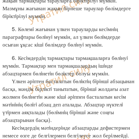
жақын тармақтары тарауларға бiрiктiрiлуi мүмкiн.
Мазмұны жағынан жақын бiрнеше тараулар бөлімдерге
бiрiктiрiлуi мүмкiн.
5. Көлемi жағынан үлкен тарауларды кесiмнiң
параграфтары бөлiнуi мүмкiн, ал үлкен бөлiмдерде
осыған ұқсас кiшi бөлімдер бөлiнуi мүмкiн.
6. Кесiмдердiң тармақтары тармақшаларға бөлiнуi
мүмкiн. Тармақтар мен тармақшалардың iшiнде
абзацтармен бөлiнетiн бөлiктер болуы мүмкiн.
Үлкен әрiптен басталатын бөлiктiң бiрiншi абзацынан
басқа, мәндiк бірлiктi танытатын, бiрiншi жолдағы азат
жолмен бөлiнетiн және кiшi әрiппен басталатын кесiм
мәтiнiнiң бөлiгi абзац деп аталады. Абзацтар нүктелi
үтiрмен аяқталады (бөлiмнiң бiрiншi және соңғы
абзацтарынан басқа).
Кесiмдердiң мәтiндерiнде абзацтарды дефистермен
немесе өзге де белгiлермен белгiлеуге жол берiлмейдi.