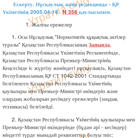
Ескерту. Нұсқаулық жаңа редакцияда - ҚР
Үкіметінің 2005.04.14.
N 358
қаулысымен.
1. Жалпы ережелер
1. Осы Нұсқаулық "Нормативтiк құқықтық актiлер
туралы" Қазақстан Республикасының
,
Заңында
Қазақстан Республикасы Үкіметінің Регламентiнде,
Қазақстан Республикасы Премьер-Министрiнiң
Кеңсесiнде iс жүргiзу жөнiндегi нұсқаулықта, Қазақстан
Республикасының ҚР СТ 1042-2001 Стандартында
белгiленген Қазақстан Республикасы Үкiметiнiң
қаулылары мен Премьер-Министрi өкiмдерiн және
олардың жобаларын ресiмдеу ережелерiн (заңдық
техникасы) белгiлейдi.
2. Қазақстан Республикасы Yкiметiнiң қаулылары мен
Премьер-Министрi өкімдерiнде (бұдан әрi - кесiмдер)
мiндеттi түрде мынадай реквизиттер болуы тиіс: