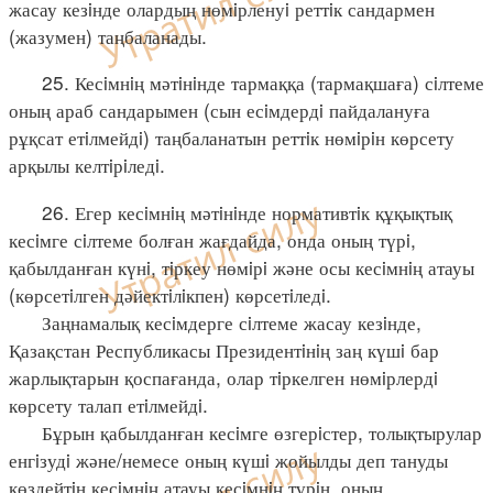
жасау кезiнде олардың нөмiрленуi реттiк сандармен
(жазумен) таңбаланады.
25. Кесiмнiң мәтiнiнде тармаққа (тармақшаға) сiлтеме
оның араб сандарымен (сын есiмдердi пайдалануға
рұқсат етiлмейдi) таңбаланатын реттiк нөмiрiн көрсету
арқылы келтiрiледi.
26. Егер кесiмнiң мәтiнiнде нормативтiк құқықтық
кесiмге сiлтеме болған жағдайда, онда оның түрi,
қабылданған күнi, тiркеу нөмiрi және осы кесiмнiң атауы
(көрсетiлген дәйектiлiкпен) көрсетiледi.
Заңнамалық кесiмдерге сiлтеме жасау кезiнде,
Қазақстан Республикасы Президентiнiң заң күшi бар
жарлықтарын қоспағанда, олар тiркелген нөмiрлердi
көрсету талап етiлмейдi.
Бұрын қабылданған кесiмге өзгерiстер, толықтырулар
енгiзудi және/немесе оның күшi жойылды деп тануды
көздейтiн кесiмнiң атауы кесiмнiң түрiн, оның