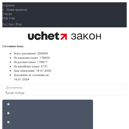
О проекте
Наши проекты:
Учёт.kz
ПОБ.Учёт
Рус
|
Қаз
|
Eng
Состояние базы:
Всего документов:
355649
На казахском языке:
176600
На русском языке:
176917
На английском языке:
2131
Дата обновления:
16.01.2024
Документы по состоянию на:
16.01.2024
Документы
Қазақ тілінде