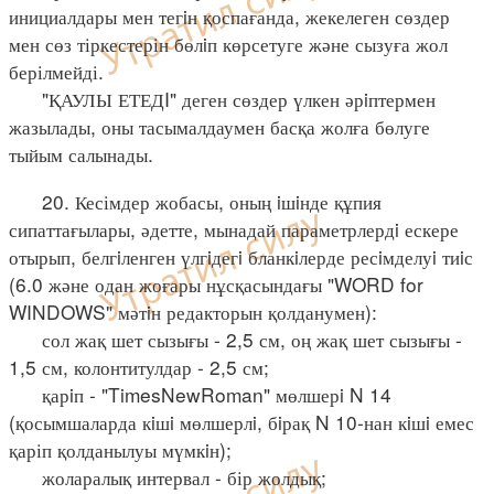
инициалдары мен тегiн қоспағанда, жекелеген сөздер
мен сөз тіркестерін бөлiп көрсетуге және сызуға жол
берілмейді.
"ҚАУЛЫ ЕТЕДI" деген сөздер үлкен әрiптермен
жазылады, оны тасымалдаумен басқа жолға бөлуге
тыйым салынады.
20. Кесімдер жобасы, оның iшiнде құпия
сипаттағылары, әдетте, мынадай параметрлердi ескере
отырып, белгiленген үлгiдегi бланкiлерде ресiмделуi тиiс
(6.0 және одан жоғары нұсқасындағы "WORD for
WINDOWS" мәтiн редакторын қолданумен):
сол жақ шет сызығы - 2,5 см, оң жақ шет сызығы -
1,5 см, колонтитулдар - 2,5 см;
қарiп - "TimesNewRoman" мөлшерi N 14
(қосымшаларда кiшi мөлшерлi, бiрақ N 10-нан кiшi емес
қаріп қолданылуы мүмкiн);
жоларалық интервал - бір жолдық;