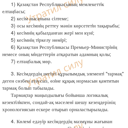
1) Қазақстан Республикасының мемлекеттiк
елтаңбасы;
2) кесiм нысанына сiлтеме;
3) осы кесiмнiң реттеу мәнін көрсететiн тақырыбы;
4) кесiмнiң қабылданған жерi мен күнi;
5) кесiмнiң тiркелу нөмiрi;
6) Қазақстан Республикасы Премьер-Министрiнiң
немесе оның мiндеттерiн атқаратын адамның қолы;
7) елтаңбалық мөр.
3. Кесiмдердiң негiзгi құрылымдық элементi "тармақ"
деген сөзбен атаусыз, өзiне құқық нормасын қамтитын
тармақ болып табылады.
Тармақтар маңыздылығы бойынша логикалық
кезектiлiкпен, сондай-ақ мәселенi шешу кезеңдерінің
хронологиясын ескере отырып орналастырылады.
4. Көлемi едәуiр кесiмдердiң мазмұны жағынан