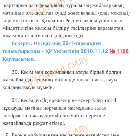
шарттарын ратификациялау туралы заң жобаларының
мәтінінде ол жасалған күнді және қаланы (елді мекенді)
көрсете отырып, Қазақстан Республикасы үшін оның
міндеттілігіне келісім білдіру тәсілдеріне қарамастан,
«жасалған» деген сөз қолданылады.
Ескерту. Нұсқаулық 29-1-тармақпен
толықтырылды - ҚР Үкіметінің 2010.11.12
№ 1198
Қаулысымен.
30. Кесiм мен қосымшаның атауы бiрдей болған
жағдайларда, кесiмнiң мәтiнiнде оның толық атауы
қолданылмауы мүмкiн.
31. Кесiмдердiң ережелерiне ескертулер тиiстi
нұсқауды мәтiнде норманың мазмұнына залал
келтiрместен жазу мүмкiн болмайтын ерекше
жағдайларда рұқсат етiледi.
2. Бұрын қабылданған кесiмдерге өзгерiстер мен