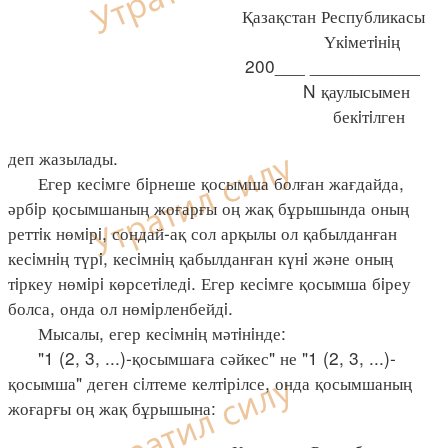
Қазақстан Республикасы
Үкiметiнiң
200___ ___________
N қаулысымен
бекiтiлген
деп жазылады.
Егер кесiмге бiрнеше қосымша болған жағдайда,
әрбiр қосымшаның жоғарғы оң жақ бұрышында оның
реттiк нөмiрi, сондай-ақ сол арқылы ол қабылданған
кесiмнiң түрi, кесiмнiң қабылданған күнi және оның
тiркеу нөмiрi көрсетiледi. Егер кесiмге қосымша бiреу
болса, онда ол нөмiрленбейдi.
Мысалы, егер кесiмнiң мәтiнiнде:
"1 (2, 3, ...)-қосымшаға сәйкес" не "1 (2, 3, ...)-
қосымша" деген сiлтеме келтiрілсе, онда қосымшаның
жоғарғы оң жақ бұрышына: