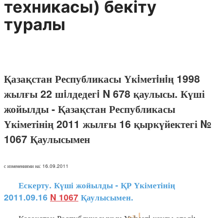
техникасы) бекiту
туралы
Қазақстан Республикасы Үкiметiнiң 1998
жылғы 22 шiлдедегi N 678 қаулысы. Күші
жойылды - Қазақстан Республикасы
Үкіметінің 2011 жылғы 16 қыркүйектегі №
1067 Қаулысымен
с изменениями на: 16.09.2011
Ескерту. Күші жойылды - ҚР Үкіметінің
2011.09.16
N 1067
Қаулысымен.
Қазақстан Республикасының Үкiметi қаулы етедi: