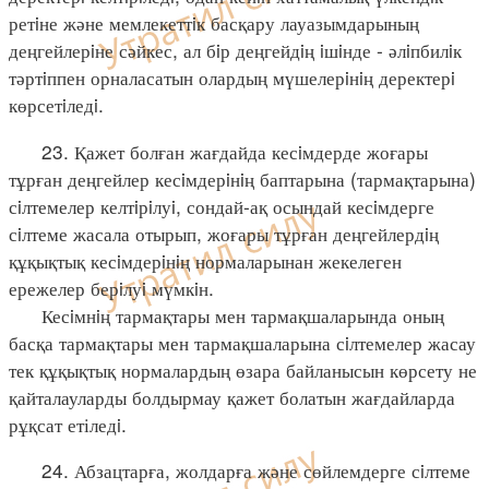
ретiне және мемлекеттiк басқару лауазымдарының
деңгейлерiне сәйкес, ал бiр деңгейдiң iшiнде - әлiпбилiк
тәртiппен орналасатын олардың мүшелерiнiң деректерi
көрсетiледi.
23. Қажет болған жағдайда кесiмдерде жоғары
тұрған деңгейлер кесiмдерiнiң баптарына (тармақтарына)
сiлтемелер келтiрiлуi, сондай-ақ осындай кесiмдерге
сiлтеме жасала отырып, жоғары тұрған деңгейлердiң
құқықтық кесiмдерiнiң нормаларынан жекелеген
ережелер берiлуi мүмкiн.
Кесiмнiң тармақтары мен тармақшаларында оның
басқа тармақтары мен тармақшаларына сiлтемелер жасау
тек құқықтық нормалардың өзара байланысын көрсету не
қайталауларды болдырмау қажет болатын жағдайларда
рұқсат етіледi.
24. Абзацтарға, жолдарға және сөйлемдерге сiлтеме