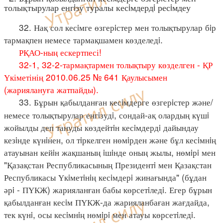
толықтырулар енгiзу туралы кесiмдердi ресiмдеу
32. Нақ сол кесiмге өзгерiстер мен толықтырулар бiр
тармақпен немесе тармақшамен көзделедi.
РҚАО-ның ескертпесі!
32-1, 32-2-тармақтармен толықтыру көзделген - ҚР
Үкіметінің 2010.06.25 № 641 Қаулысымен
(жариялануға жатпайды).
33. Бұрын қабылданған кесiмдерге өзгерiстер және/
немесе толықтырулар енгiзудi, сондай-ақ олардың күшi
жойылды деп тануды көздейтiн кесiмдердi дайындау
кезiнде күнiнен, ол тiркелген нөмiрден және бұл кесiмнiң
атауынан кейiн жақшаның iшiнде оның жылы, нөмiрi мен
"Қазақстан Республикасының Президентi мен Қазақстан
Республикасы Үкiметiнiң кесiмдерi жинағында" (бұдан
әрi - ПҮКЖ) жарияланған бабы көрсетiледi. Егер бұрын
қабылданған кесiм ПҮКЖ-да жарияланбаған жағдайда,
тек күнi, осы кесiмнiң нөмiрi мен атауы көрсетiледi.