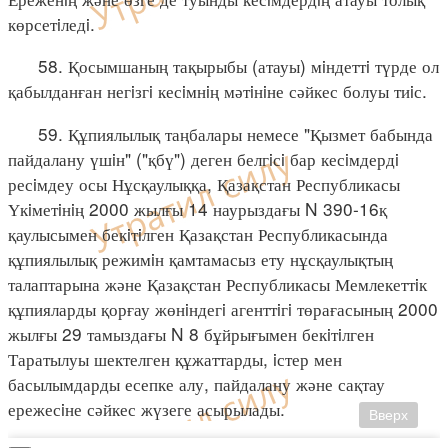
көрсетiледi.
58. Қосымшаның тақырыбы (атауы) мiндеттi түрде ол
қабылданған негiзгi кесiмнiң мәтiнiне сәйкес болуы тиiс.
59. Құпиялылық таңбалары немесе "Қызмет бабында
пайдалану үшiн" ("қбү") деген белгiсi бар кесiмдердi
ресiмдеу осы Нұсқаулыққа, Қазақстан Республикасы
Үкiметiнiң 2000 жылғы 14 наурыздағы N 390-16қ
қаулысымен бекiтiлген Қазақстан Республикасында
құпиялылық режимiн қамтамасыз ету нұсқаулықтың
талаптарына және Қазақстан Республикасы Мемлекеттiк
құпияларды қорғау жөнiндегi агенттiгi төрағасының 2000
жылғы 29 тамыздағы N 8 бұйрығымен бекiтiлген
Таратылуы шектелген құжаттарды, iстер мен
басылымдарды есепке алу, пайдалану және сақтау
ережесiне сәйкес жүзеге асырылады.
Вверх