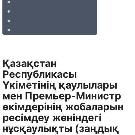
Қазақстан
Республикасы
Үкiметiнiң қаулылары
мен Премьер-Министр
өкiмдерiнің жобаларын
ресiмдеу жөнiндегi
нұсқаулықты (заңдық