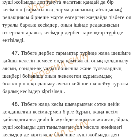
күшi жойылды деп тануға жататын қандай да бiр
кесiмiнiң (тармағының, тармақшасының, абзацының)
редакциясы бiрнеше мәрте өзгерген жағдайда тiзбеге ол
туралы барлық кесiмдер, оның iшiнде редакциясын
өзгерткен аралық кесiмдер дербес тармақтар түрiнде
енгiзiледi.
47. Тiзбеге дербес тармақтар түрiнде жаңа шешiмге
қайшы келетiн немесе онда қамтылған оның қолданылу
аясын, сондай-ақ уақыт бойынша және тұлғалардың
шеңберi бойынша оның жекелеген құрылымдық
бөлiктерiнiң қолданылу аясын кейiннен кеңейту туралы
барлық кесiмдер кiргiзiледi.
48. Тiзбеге жаңа кесiм шығарылған сәтке дейiн
қолданылған кесiмдермен бiрге бұрын, жаңа кесiм
қабылданғанға дейiн iс жүзiнде маңызын жойған, бiрақ
күшi жойылды деп танылмаған сол мәселе жөнiндегi
кесiмдер де кiргiзiледi (тиiсiнше күшi жойылды деп