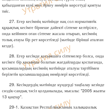
қабылданған күнi мен тiркеу нөмiрiн көрсетудi қамтуы
тиiс.
27. Егер кесiмнiң мәтiнiнде нақ сол нормативтiк
құқықтық кесiмге бiрнеше дәйектi сiлтеме келтiрілсе,
онда кейiннен оған сiлтеме жасала отырып, кесiмнiң
толық атауы бiр рет көрсетiледi (мәтiнде бiрiншi аталған
кезде).
28. Егер кесiмде қосымшаға сiлтемелер болса, онда
кесiмге бiр қосымша болатын жағдайларды қоспағанда,
қосымшалардың кесiмнiң мәтiнiнде аталуы тәртiбiмен
берiлетiн қосымшалардың нөмiрлерi көрсетiледi.
29. Кесiмдердiң мәтiнiнде күндердi таңбалау кезiнде
сөздiк-сандық тәсiл қолданылады, мысалы: "2005 жылғы
13 қаңтар".
29-1. Қазақстан Республикасының халықаралық