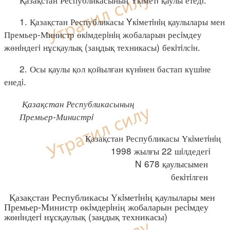
1. Қазақстан Республикасы Yкiметiнiң қаулылары мен
Премьер-Министр өкiмдерiнiң жобаларын ресiмдеу
жөнiндегi нұсқаулық (заңдық техникасы) бекiтiлсiн.
2. Осы қаулы қол қойылған күнiнен бастап күшiне
енедi.
Қазақстан Республикасының
Премьер-Министрi
Қазақстан Республикасы Үкiметiнiң
1998 жылғы 22 шiлдедегi
N 678 қаулысымен
бекiтiлген
Қазақстан Республикасы Үкiметiнiң қаулылары мен
Премьер-Министр өкiмдерiнің жобаларын ресiмдеу
жөнiндегi нұсқаулық (заңдық техникасы)