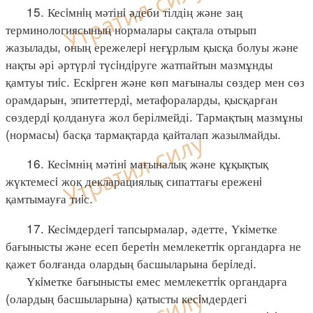
15. Кесiмнiң мәтінi әдеби тілдің және заң
терминологиясының нормалары сақтала отырып
жазылады, оның ережелерi неғұрлым қысқа болуы және
нақты әрі әртүрлi түсiндiруге жатпайтын мазмұнды
қамтуы тиiс. Ескiрген және көп мағыналы сөздер мен сөз
орамдарын, эпитеттердi, метафораларды, қысқарған
сөздердi қолдануға жол берілмейді. Тармақтың мазмұны
(нормасы) басқа тармақтарда қайталап жазылмайды.
16. Кесiмнің мәтінi мағыналық және құқықтық
жүктемесi жоқ декларациялық сипаттағы ереженi
қамтымауға тиiс.
17. Кесiмдердегi тапсырмалар, әдетте, Үкiметке
бағынысты және есеп беретiн мемлекеттiк органдарға не
қажет болғанда олардың басшыларына берiледi.
Үкiметке бағынысты емес мемлекеттiк органдарға
(олардың басшыларына) қатысты кесiмдердегі