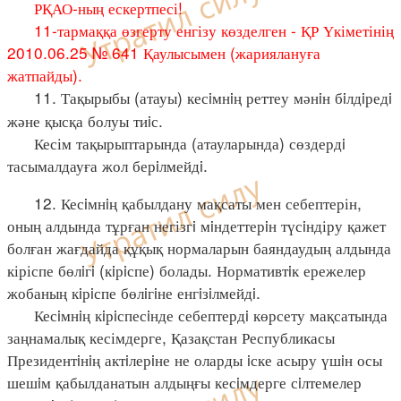
РҚАО-ның ескертпесі!
11-тармаққа өзгерту енгізу көзделген - ҚР Үкіметінің
2010.06.25 № 641 Қаулысымен (жариялануға
жатпайды).
11. Тақырыбы (атауы) кесiмнiң реттеу мәнiн бiлдiредi
және қысқа болуы тиiс.
Кесім тақырыптарында (атауларында) сөздердi
тасымалдауға жол берiлмейдi.
12. Кесiмнiң қабылдану мақсаты мен себептерін,
оның алдында тұрған негізгi мiндеттерiн түсiндіру қажет
болған жағдайда құқық нормаларын баяндаудың алдында
кіріспе бөлiгi (кiрiспе) болады. Нормативтiк ережелер
жобаның кiрiспе бөлiгiне енгiзiлмейдi.
Кесiмнiң кiрiспесiнде себептердi көрсету мақсатында
заңнамалық кесімдерге, Қазақстан Республикасы
Президентiнiң актiлерiне не оларды iске асыру үшiн осы
шешiм қабылданатын алдыңғы кесiмдерге сiлтемелер