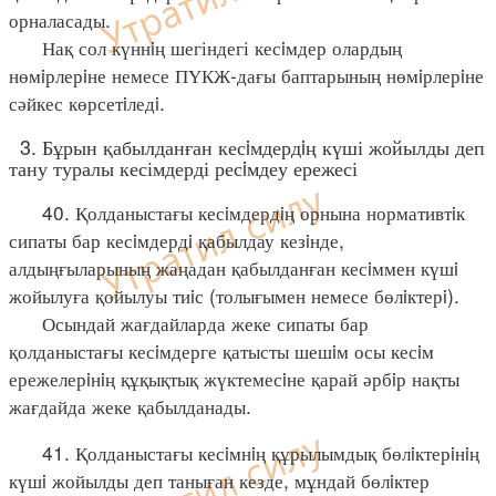
орналасады.
Нақ сол күннiң шегіндегі кесiмдер олардың
нөмiрлерiне немесе ПҮКЖ-дағы баптарының нөмiрлерiне
сәйкес көрсетiледi.
3. Бұрын қабылданған кесiмдердiң күші жойылды деп
тану туралы кесімдерді ресiмдеу ережесі
40. Қолданыстағы кесiмдердiң орнына нормативтiк
сипаты бар кесiмдердi қабылдау кезiнде,
алдыңғыларының жаңадан қабылданған кесiммен күшi
жойылуға қойылуы тиiс (толығымен немесе бөлiктерi).
Осындай жағдайларда жеке сипаты бар
қолданыстағы кесiмдерге қатысты шешiм осы кесiм
ережелерiнiң құқықтық жүктемесiне қарай әрбiр нақты
жағдайда жеке қабылданады.
41. Қолданыстағы кесiмнiң құрылымдық бөлiктерiнiң
күшi жойылды деп таныған кезде, мұндай бөлiктер