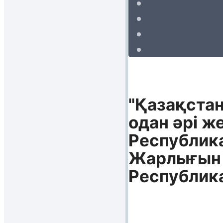
"Қазақста
одан әрі ж
Республик
Жарлығын і
Республика