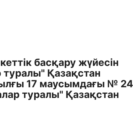
еттік басқару жүйесін
р туралы" Қазақстан
жылғы 17 маусымдағы № 2
алар туралы" Қазақстан