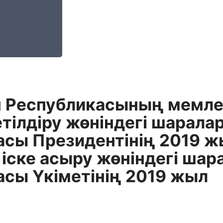
н Республикасының мемлек
етілдіру жөніндегі шарала
асы Президентінің 2019 
ске асыру жөніндегі шар
сы Үкіметінің 2019 жыл