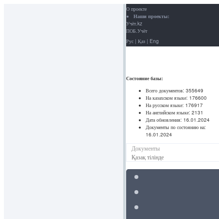
О проекте
Наши проекты:
Учёт.kz
ПОБ.Учёт
Рус
|
Қаз
|
Eng
Состояние базы:
Всего документов:
355649
На казахском языке:
176600
На русском языке:
176917
На английском языке:
2131
Дата обновления:
16.01.2024
Документы по состоянию на:
16.01.2024
Документы
Қазақ тілінде