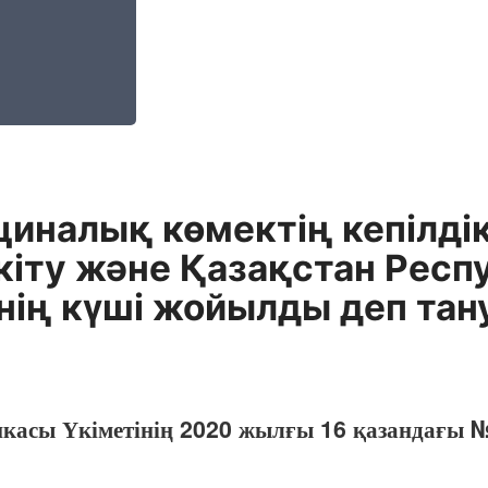
циналық көмектің кепілдік
екіту және Қазақстан Респ
нің күші жойылды деп тан
икасы Үкіметінің 2020 жылғы 16 қазандағы 