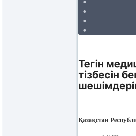
Тегін меди
тізбесін б
шешімдері
Қазақстан Республ