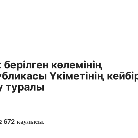
 берілген көлемінің
убликасы Үкіметінің кейбі
у туралы
№ 672 қаулысы.