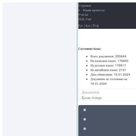
О проекте
Наши проекты:
Учёт.kz
ПОБ.Учёт
Рус
|
Қаз
|
Eng
Состояние базы:
Всего документов:
355649
На казахском языке:
176600
На русском языке:
176917
На английском языке:
2131
Дата обновления:
16.01.2024
Документы по состоянию на:
16.01.2024
Документы
Қазақ тілінде