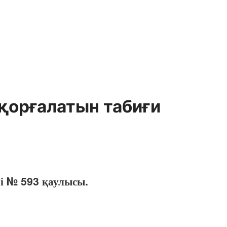
қорғалатын табиғи
гі № 593 қаулысы.