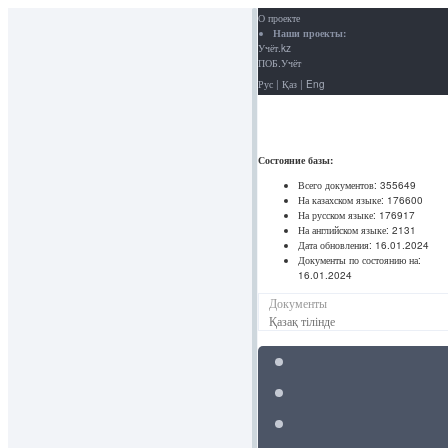
О проекте
Наши проекты:
Учёт.kz
ПОБ.Учёт
Рус
|
Қаз
|
Eng
Состояние базы:
Всего документов:
355649
На казахском языке:
176600
На русском языке:
176917
На английском языке:
2131
Дата обновления:
16.01.2024
Документы по состоянию на:
16.01.2024
Документы
Қазақ тілінде