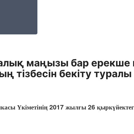
алық маңызы бар ерекше 
ң тізбесін бекіту туралы
икасы Үкіметінің 2017 жылғы 26 қыркүйекте