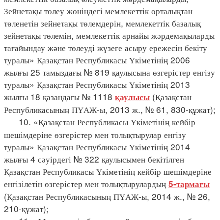
Зейнетақы төлеу жөніндегі мемлекеттік орталықтан
төленетін зейнетақы төлемдерін, мемлекеттік базалық
зейнетақы төлемін, мемлекеттік арнайы жәрдемақыларды
тағайындау және төлеуді жүзеге асыру ережесін бекіту
туралы» Қазақстан Республикасы Үкіметінің 2006
жылғы 25 тамыздағы № 819 қаулысына өзгерістер енгізу
туралы» Қазақстан Республикасы Үкіметінің 2013
жылғы 18 қазандағы № 1118
(Қазақстан
қаулысы
Республикасының ПҮАЖ-ы, 2013 ж., № 61, 830-құжат);
10. «Қазақстан Республикасы Үкіметінің кейбір
шешімдеріне өзгерістер мен толықтырулар енгізу
туралы» Қазақстан Республикасы Үкіметінің 2014
жылғы 4 сәуірдегі № 322 қаулысымен бекітілген
Қазақстан Республикасы Үкіметінің кейбір шешімдеріне
енгізілетін өзгерістер мен толықтырулардың
5-тармағы
(Қазақстан Республикасының ПҮАЖ-ы, 2014 ж., № 26,
210-құжат);