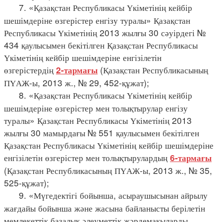
7. «Қазақстан Республикасы Үкіметінің кейбір
шешімдеріне өзгерістер енгізу туралы» Қазақстан
Республикасы Үкіметінің 2013 жылғы 30 сәуірдегі №
434 қаулысымен бекітілген Қазақстан Республикасы
Үкіметінің кейбір шешімдеріне енгізілетін
өзгерістердің
(Қазақстан Республикасының
2-тармағы
ПҮАЖ-ы, 2013 ж., № 29, 452-құжат);
8. «Қазақстан Республикасы Үкіметінің кейбір
шешімдеріне өзгерістер мен толықтырулар енгізу
туралы» Қазақстан Республикасы Үкіметінің 2013
жылғы 30 мамырдағы № 551 қаулысымен бекітілген
Қазақстан Республикасы Үкіметінің кейбір шешімдеріне
енгізілетін өзгерістер мен толықтырулардың
6-тармағы
(Қазақстан Республикасының ПҮАЖ-ы, 2013 ж., № 35,
525-құжат);
9. «Мүгедектігі бойынша, асыраушысынан айрылу
жағдайы бойынша және жасына байланысты берілетін
мемлекеттік базалық әлеуметтік жәрдемақыларды,