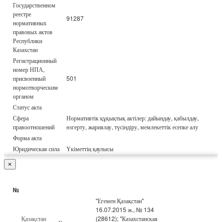
Государственном
реестре
91287
нормативных
правовых актов
Республики
Казахстан
Регистрационный
номер НПА,
присвоенный
501
нормотворческим
органом
Статус акта
Сфера
Нормативтік құқықтық актілер: дайындау, қабылдау,
правоотношений
өзгерту, жариялау, түсіндіру, мемлекеттік есепке алу
Форма акта
Юридическая сила
Үкіметтің қаулысы
×
№
"Егемен Қазақстан"
16.07.2015 ж., № 134
Қазақстан
(28612); "Казахстанская