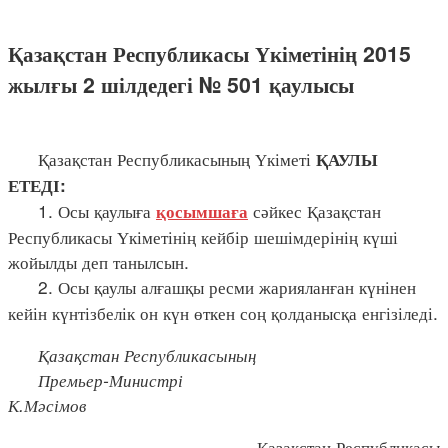
Қазақстан Республикасы Үкіметінің 2015
жылғы 2 шілдедегі № 501 қаулысы
Қазақстан Республикасының Үкіметі
ҚАУЛЫ
ЕТЕДІ:
1. Осы қаулыға
сәйкес Қазақстан
қосымшаға
Республикасы Үкіметінің кейбір шешімдерінің күші
жойылды деп танылсын.
2. Осы қаулы алғашқы ресми жарияланған күнінен
кейін күнтізбелік он күн өткен соң қолданысқа енгізіледі.
Қазақстан Республикасының
Премьер-Министрі
К.Мәсімов
Қазақстан Республикасы