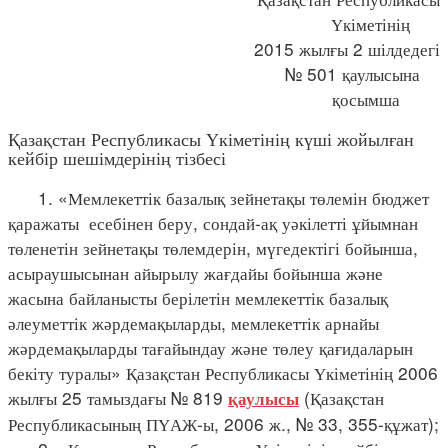
Үкіметінің
2015 жылғы 2 шілдедегі
№ 501 қаулысына
қосымша
Қазақстан Республикасы Үкіметінің күші жойылған
кейбір шешімдерінің тізбесі
1. «Мемлекеттік базалық зейнетақы төлемін бюджет
қаражаты есебінен беру, сондай-ақ уәкілетті ұйымнан
төленетін зейнетақы төлемдерін, мүгедектігі бойынша,
асыраушысынан айырылу жағдайы бойынша және
жасына байланысты берілетін мемлекеттік базалық
әлеуметтік жәрдемақыларды, мемлекеттік арнайы
жәрдемақыларды тағайындау және төлеу қағидаларын
бекіту туралы» Қазақстан Республикасы Үкіметінің 2006
жылғы 25 тамыздағы № 819
(Қазақстан
қаулысы
Республикасының ПҮАЖ-ы, 2006 ж., № 33, 355-құжат);