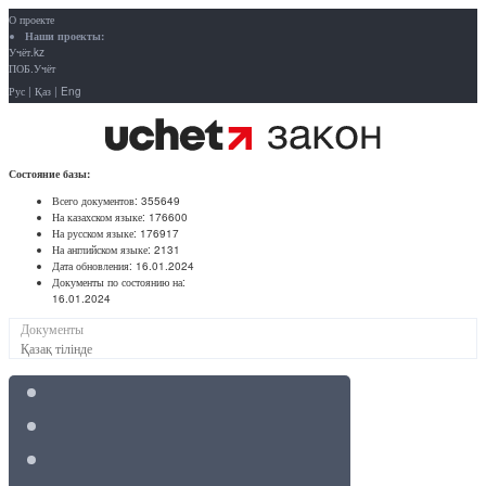
О проекте
Наши проекты:
Учёт.kz
ПОБ.Учёт
Рус
|
Қаз
|
Eng
Состояние базы:
Всего документов:
355649
На казахском языке:
176600
На русском языке:
176917
На английском языке:
2131
Дата обновления:
16.01.2024
Документы по состоянию на:
16.01.2024
Документы
Қазақ тілінде