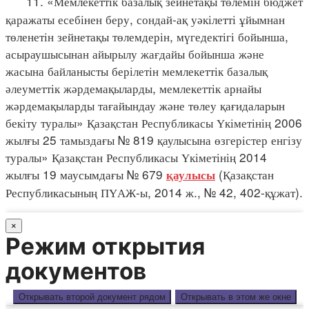
11. «Мемлекеттік базалық зейнетақы төлемін бюджет
қаражаты есебінен беру, сондай-ақ уәкілетті ұйымнан
төленетін зейнетақы төлемдерін, мүгедектігі бойынша,
асыраушысынан айырылу жағдайы бойынша және
жасына байланысты берілетін мемлекеттік базалық
әлеуметтік жәрдемақыларды, мемлекеттік арнайы
жәрдемақыларды тағайындау және төлеу қағидаларын
бекіту туралы» Қазақстан Республикасы Үкіметінің 2006
жылғы 25 тамыздағы № 819 қаулысына өзгерістер енгізу
туралы» Қазақстан Республикасы Үкіметінің 2014
жылғы 19 маусымдағы № 679
(Қазақстан
қаулысы
Республикасының ПҮАЖ-ы, 2014 ж., № 42, 402-құжат).
×
Режим открытия
документов
Открывать второй документ рядом
Открывать в этом же окне