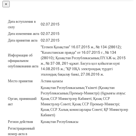
×
Дата вступления в
02.07.2015
силу
Дата изменения акта
02.07.2015
Дата принятия акта
02.07.2015
"Егемен Қазақстан" 16.07.2015 ж., № 134 (28612);
"Казахстанская правда" от 16.07.2015 г., № 134
Информация об
(28010); Қазақстан Республикасының ПҮАЖ-ы, 2015
официальном
ж., № 37-38, 261-құжат. Басуға қол қойылған күні
опубликовании акта
14.08.2015 ж.; "ҚР НҚА электрондық түрдегі
эталондық бақылау банкі, 27.06.2016 ж.
Место принятия
Астана қаласы
Қазақстан Республикасының Үкіметі (Қазақстан
Республикасының Премьер-Министрі) (бұрынғы атауы:
Орган, принявший
Қазақ ССР Министрлер Кабинеті; Қазақ ССР
акт
Министрлер Советі; Қазақ ССР Премьер-Министрі;
Қазақ ССР Халық комиссарлары Советі; ҚР Министрлер
Кабинеті)
Регион действия
Қазақстан Республикасы
Регистрационный
номер акта в