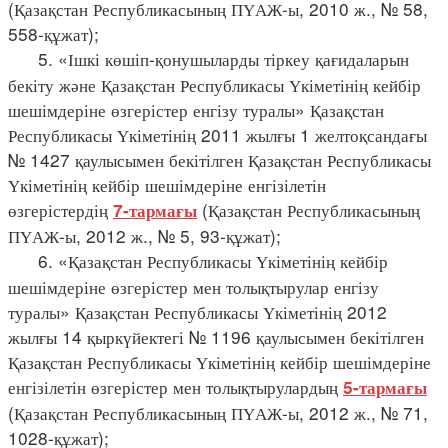
(Қазақстан Республикасының ПҮАЖ-ы, 2010 ж., № 58,
558-құжат);
5. «Ішкі көшіп-қонушыларды тіркеу қағидаларын
бекіту және Қазақстан Республикасы Үкіметінің кейбір
шешімдеріне өзгерістер енгізу туралы» Қазақстан
Республикасы Үкіметінің 2011 жылғы 1 желтоқсандағы
№ 1427 қаулысымен бекітілген Қазақстан Республикасы
Үкіметінің кейбір шешімдеріне енгізілетін
өзгерістердің
(Қазақстан Республикасының
7-тармағы
ПҮАЖ-ы, 2012 ж., № 5, 93-құжат);
6. «Қазақстан Республикасы Үкіметінің кейбір
шешімдеріне өзгерістер мен толықтырулар енгізу
туралы» Қазақстан Республикасы Үкіметінің 2012
жылғы 14 қыркүйектегі № 1196 қаулысымен бекітілген
Қазақстан Республикасы Үкіметінің кейбір шешімдеріне
енгізілетін өзгерістер мен толықтырулардың
5-тармағы
(Қазақстан Республикасының ПҮАЖ-ы, 2012 ж., № 71,
1028-құжат);