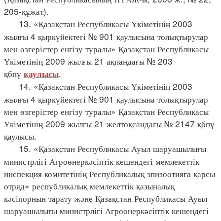
205-құжат).
13. «Қазақстан Республикасы Үкіметінің 2003
жылғы 4 қыркүйектегі № 901 қаулысына толықтырулар
мен өзгерістер енгізу туралы» Қазақстан Республикасы
Үкіметінің 2009 жылғы 21 ақпандағы № 203
қбпү
.
қаулысы
14. «Қазақстан Республикасы Үкіметінің 2003
жылғы 4 қыркүйектегі № 901 қаулысына толықтырулар
мен өзгерістер енгізу туралы» Қазақстан Республикасы
Үкіметінің 2009 жылғы 21 желтоқсандағы № 2147 қбпү
қаулысы.
15. «Қазақстан Республикасы Ауыл шаруашылығы
министрлігі Агроөнеркәсіптік кешендегі мемлекеттік
инспекция комитетінің Республикалық эпизоотияға қарсы
отряд» республикалық мемлекеттік қазыналық
кәсіпорнын тарату және Қазақстан Республикасы Ауыл
шаруашылығы министрлігі Агроөнеркәсіптік кешендегі