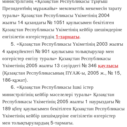
министрлігінiң «Қазақстан Республикасы Тұңғыш
Президентiнiң мұражайы» мемлекеттiк мекемесiн тарату
туралы» Қазақстан Республикасы Үкіметінің 2004
жылғы 14 қазандағы № 1051 қаулысымен бекітілген
Қазақстан Республикасы Үкіметінің кейбір шешімдеріне
енгізілетін өзгерістердің
.
1-тармағы
5. «Қазақстан Республикасы Үкіметінің 2003 жылғы
4 қыркүйектегі № 901 қаулысына толықтырулар мен
өзгерістер енгізу туралы» Қазақстан Республикасы
Үкіметінің 2005 жылғы 13 сәуірдегі № 346
қаулысы
(Қазақстан Республикасының ПҮАЖ-ы, 2005 ж., № 15,
186-құжат).
6. «Қазақстан Республикасы Ішкі істер
министрлігінің кейбір мәселелері туралы» Қазақстан
Республикасы Үкіметінің 2005 жылғы 1 наурыздағы №
189 қбпү қаулысымен бекітілген Қазақстан Республикасы
Үкіметінің кейбір шешімдеріне енгізілетін өзгерістер
мен толықтырулардың 5-тармағы.