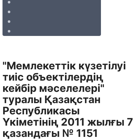
"Мемлекеттік күзетілуі
тиіс объектілердің
кейбір мәселелері"
туралы Қазақстан
Республикасы
Үкіметінің 2011 жылғы 7
қазандағы № 1151