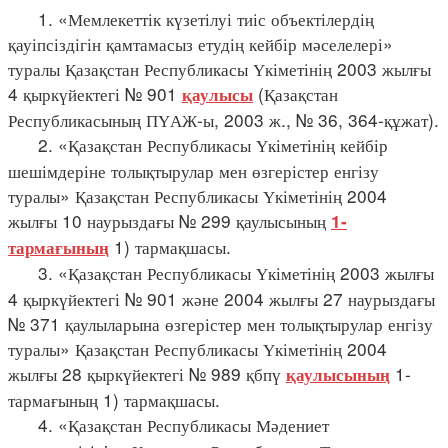
1. «Мемлекеттік күзетілуі тиіс объектілердің
қауіпсіздігін қамтамасыз етудің кейбір мәселелері»
туралы Қазақстан Республикасы Үкіметінің 2003 жылғы
4 қыркүйектегі № 901
(Қазақстан
қаулысы
Республикасының ПҮАЖ-ы, 2003 ж., № 36, 364-құжат).
2. «Қазақстан Республикасы Үкіметінің кейбір
шешімдеріне толықтырулар мен өзгерістер енгізу
туралы» Қазақстан Республикасы Үкіметінің 2004
жылғы 10 наурыздағы № 299 қаулысының
1-
1) тармақшасы.
тармағының
3. «Қазақстан Республикасы Үкіметінің 2003 жылғы
4 қыркүйектегі № 901 және 2004 жылғы 27 наурыздағы
№ 371 қаулыларына өзгерістер мен толықтырулар енгізу
туралы» Қазақстан Республикасы Үкіметінің 2004
жылғы 28 қыркүйектегі № 989 қбпү
1-
қаулысының
тармағының 1) тармақшасы.
4. «Қазақстан Республикасы Мәдениет