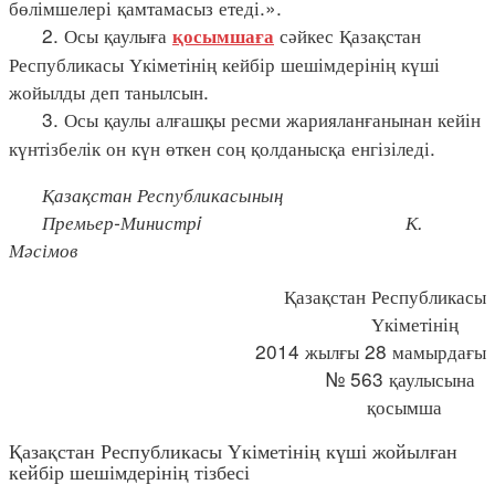
бөлімшелері қамтамасыз етеді.».
2. Осы қаулыға
сәйкес Қазақстан
қосымшаға
Республикасы Үкіметінің кейбір шешімдерінің күші
жойылды деп танылсын.
3. Осы қаулы алғашқы ресми жарияланғанынан кейін
күнтізбелік он күн өткен соң қолданысқа енгізіледі.
Қазақстан Республикасының
Премьер-Министрi К.
Мәсімов
Қазақстан Республикасы
Үкіметінің
2014 жылғы 28 мамырдағы
№ 563 қаулысына
қосымша
Қазақстан Республикасы Үкіметінің күші жойылған
кейбір шешімдерінің тізбесі