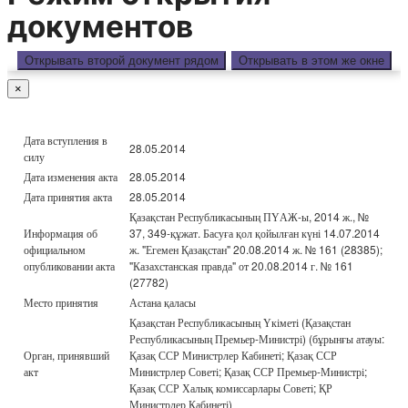
документов
Открывать второй документ рядом
Открывать в этом же окне
×
Дата вступления в
28.05.2014
силу
Дата изменения акта
28.05.2014
Дата принятия акта
28.05.2014
Қазақстан Республикасының ПҮАЖ-ы, 2014 ж., №
Информация об
37, 349-құжат. Басуға қол қойылған күні 14.07.2014
официальном
ж. "Егемен Қазақстан" 20.08.2014 ж. № 161 (28385);
опубликовании акта
"Казахстанская правда" от 20.08.2014 г. № 161
(27782)
Место принятия
Астана қаласы
Қазақстан Республикасының Үкіметі (Қазақстан
Республикасының Премьер-Министрі) (бұрынғы атауы:
Орган, принявший
Қазақ ССР Министрлер Кабинеті; Қазақ ССР
акт
Министрлер Советі; Қазақ ССР Премьер-Министрі;
Қазақ ССР Халық комиссарлары Советі; ҚР
Министрлер Кабинеті)