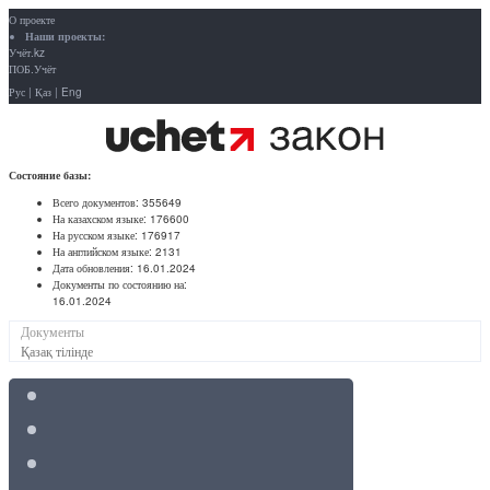
О проекте
Наши проекты:
Учёт.kz
ПОБ.Учёт
Рус
|
Қаз
|
Eng
Состояние базы:
Всего документов:
355649
На казахском языке:
176600
На русском языке:
176917
На английском языке:
2131
Дата обновления:
16.01.2024
Документы по состоянию на:
16.01.2024
Документы
Қазақ тілінде