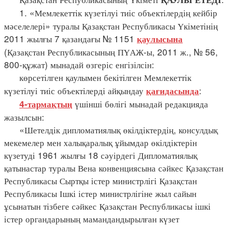
1. «Мемлекеттік күзетілуі тиіс объектілердің кейбір
мәселелері» туралы Қазақстан Республикасы Үкіметінің
2011 жылғы 7 қазандағы № 1151
қаулысына
(Қазақстан Республикасының ПҮАЖ-ы, 2011 ж., № 56,
800-құжат) мынадай өзгеріс енгізілсін:
көрсетілген қаулымен бекітілген Мемлекеттік
күзетілуі тиіс объектілерді айқындау
:
қағидасында
үшінші бөлігі мынадай редакцияда
4-тармақтың
жазылсын:
«Шетелдік дипломатиялық өкілдіктердің, консулдық
мекемелер мен халықаралық ұйымдар өкілдіктерін
күзетуді 1961 жылғы 18 сәуірдегі Дипломатиялық
қатынастар туралы Вена конвенциясына сәйкес Қазақстан
Республикасы Сыртқы істер министрлігі Қазақстан
Республикасы Ішкі істер министрлігіне жыл сайын
ұсынатын тізбеге сәйкес Қазақстан Республикасы ішкі
істер органдарының мамандандырылған күзет