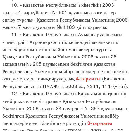
10. «Қазақстан Республикасы Үкіметінің 2003
жылғы 4 қыркүйектегі № 901 қаулысына өзгерістер
енгізу туралы» Қазақстан Республикасы Үкіметінің 2006
жылғы 7 желтоқсандағы № 1183 қбпү қаулысы.
11. «Қазақстан Республикасы Ауыл шаруашылығы
министрлігі Агроөнеркәсіптік кешендегі мемлекеттік
инспекция комитетінің кейбір мәселелері» туралы
Қазақстан Республикасы Үкіметінің 2008 жылғы 28
ақпандағы № 205 қаулысымен бекітілген Қазақстан
Республикасы Үкіметінің кейбір шешімдеріне енгізілетін
өзгерістер мен толықтырулардың
(Қазақстан
4-тармағы
Республикасының ПҮАЖ-ы, 2008 ж., № 11, 114-құжат).
12. «Қазақстан Республикасы Қаржы министрлігінің
кейбір мәселелері туралы» Қазақстан Республикасы
Үкіметінің 2008 жылғы 24 сәуірдегі № 387 қаулысымен
бекітілген Қазақстан Республикасы Үкіметінің кейбір
шешімдеріне енгізілетін өзгерістердің
3-тармағы
(Қазақстан Республикасының ПҮАЖ-ы, 2008 ж., № 22,