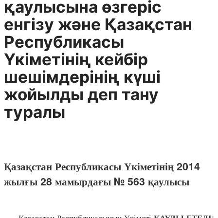
қаулысына өзгеріс
енгізу және Қазақстан
Республикасы
Үкіметінің кейбір
шешімдерінің күші
жойылды деп тану
туралы
Қазақстан Республикасы Үкіметінің 2014
жылғы 28 мамырдағы № 563 қаулысы
Қазақстан Республикасының Үкіметі
:
ҚАУЛЫ ЕТЕДІ