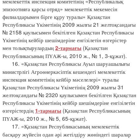
мемлекеттік инспекция комитетінің «Республикалық
эпизоотияға қарсы отряд» мемлекеттік мекемесін
филиалдарымен бірге құру туралы» Қазақстан
Республикасы Үкіметінің 2009 жылғы 21 желтоқсандағы
№ 2158 қаулысымен бекітілген Қазақстан Республикасы
Үкіметінің кейбір шешімдеріне енгізілетін өзгерістер
мен толықтырулардың
(Қазақстан
2-тармағы
Республикасының ПҮАЖ-ы, 2010 ж., № 1, 3-құжат).
16. «Қазақстан Республикасы Ауыл шаруашылығы
министрлігі Агроөнеркәсіптік кешендегі мемлекеттік
инспекция комитетінің кейбір мәселелері» туралы
Қазақстан Республикасы Үкіметінің 2009 жылғы 31
желтоқсандағы № 2320 қаулысымен бекітілген Қазақстан
Республикасы Үкіметінің кейбір шешімдеріне енгізілетін
өзгерістердің
(Қазақстан Республикасының
1-тармағы
ПҮАЖ-ы, 2010 ж., № 5, 65-құжат).
17. «Қазақстан Республикасының мемлекеттік
басқару жүйесін одан әрі жетілдіру жөніндегі шаралар