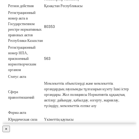
Регион действия
Қазақстан Республикасы
Регистрационный
номер акта в
Государственном
80353
реестре нормативных
правовых актов
Республики Казахстан
Регистрационный
номер НПА,
присвоенный
563
нормотворческим
органом
Статус акта
Мемлекеттік объектілерді және мемлекеттік
органдардың лауазымды тұлғаларын күзету Ішкі істер
Сфера
органдары. Жол полициясы Нормативтік құқықтық
правоотношений
актілер: дайындау, қабылдау, өзгерту, жариялау,
түсіндіру, мемлекеттік есепке алу
Форма акта
Юридическая сила
Үкіметтің қаулысы
×